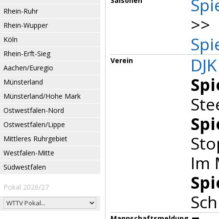
Spi
Saisonen
Rhein-Ruhr
>> 
Rhein-Wupper
Spi
Köln
Rhein-Erft-Sieg
DJK
Verein
Aachen/Euregio
Spi
Münsterland
Münsterland/Hohe Mark
Ste
Ostwestfalen-Nord
Spi
Ostwestfalen/Lippe
Sto
Mittleres Ruhrgebiet
Westfalen-Mitte
Im 
Südwestfalen
Spi
Pokal 2026/27
Sch
Mannschaftsmeldung