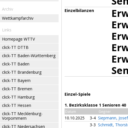
Sen
Archiv
Erw
Einzelbilanzen
Wettkampfarchiv
Erw
Links
Erw
Homepage WTTV
Erw
click-TT DTTB
Erw
click-TT Baden-Württemberg
click-TT Baden
Sen
click-TT Brandenburg
click-TT Bayern
click-TT Bremen
Einzel-Spiele
click-TT Hamburg
1. Bezirksklasse 1 Senioren 40
click-TT Hessen
Datum
Gegner
click-TT Mecklenburg-
10.10.2025
3-4
Siepmann, Jose
Vorpommern
3-3
Schmidt, Thors
click-TT Niedersachsen