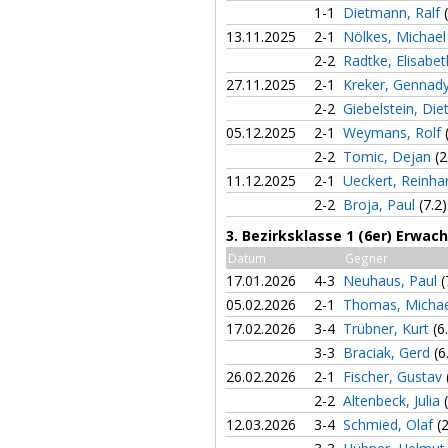
1-1
Dietmann, Ralf
13.11.2025
2-1
Nölkes, Michae
2-2
Radtke, Elisabe
27.11.2025
2-1
Kreker, Gennad
2-2
Giebelstein, Die
05.12.2025
2-1
Weymans, Rolf
2-2
Tomic, Dejan
(2
11.12.2025
2-1
Ueckert, Reinha
2-2
Broja, Paul
(7.2)
3. Bezirksklasse 1 (6er) Erwa
Datum
Gegner
17.01.2026
4-3
Neuhaus, Paul
(
05.02.2026
2-1
Thomas, Micha
17.02.2026
3-4
Trübner, Kurt
(6
3-3
Braciak, Gerd
(6
26.02.2026
2-1
Fischer, Gustav
2-2
Altenbeck, Julia
12.03.2026
3-4
Schmied, Olaf
(