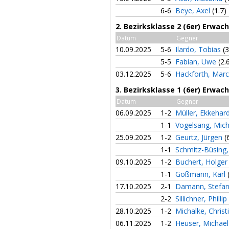
6-6
Beye, Axel
(1.7)
2. Bezirksklasse 2 (6er) Erwac
Datum
Gegner
10.09.2025
5-6
Ilardo, Tobias
(3
5-5
Fabian, Uwe
(2.
03.12.2025
5-6
Hackforth, Mar
3. Bezirksklasse 1 (6er) Erwac
Datum
Gegner
06.09.2025
1-2
Müller, Ekkehar
1-1
Vogelsang, Mic
25.09.2025
1-2
Geurtz, Jürgen
(
1-1
Schmitz-Büsing
09.10.2025
1-2
Buchert, Holge
1-1
Goßmann, Karl
17.10.2025
2-1
Damann, Stefa
2-2
Sillichner, Phillip
28.10.2025
1-2
Michalke, Chris
06.11.2025
1-2
Heuser, Michae