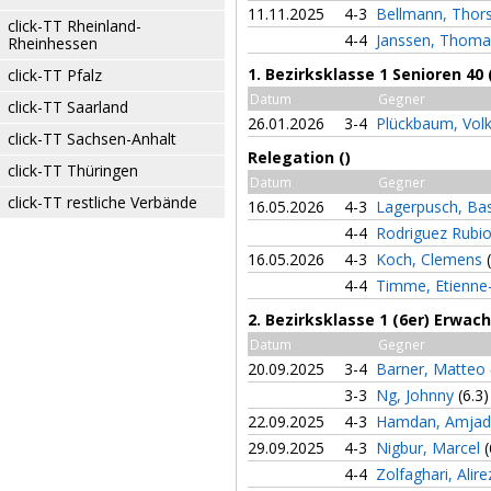
11.11.2025
4-3
Bellmann, Thor
click-TT Rheinland-
4-4
Janssen, Thom
Rheinhessen
1. Bezirksklasse 1 Senioren 40
click-TT Pfalz
Datum
Gegner
click-TT Saarland
26.01.2026
3-4
Plückbaum, Vol
click-TT Sachsen-Anhalt
Relegation ()
click-TT Thüringen
Datum
Gegner
click-TT restliche Verbände
16.05.2026
4-3
Lagerpusch, Ba
4-4
Rodriguez Rubi
16.05.2026
4-3
Koch, Clemens
4-4
Timme, Etienne
2. Bezirksklasse 1 (6er) Erwac
Datum
Gegner
20.09.2025
3-4
Barner, Matteo
3-3
Ng, Johnny
(6.3)
22.09.2025
4-3
Hamdan, Amja
29.09.2025
4-3
Nigbur, Marcel
(
4-4
Zolfaghari, Alir