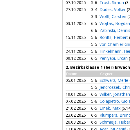
07.10.2025
5-6
Trost, Simon
(3
27.10.2025
3-4
Dudek, Volker
(
3-3
Wolff, Carsten
(
03.11.2025
6-5
Wojtas, Bogda
6-6
Zabinski, Denni
15.11.2025
5-6
Rohlfs, Herbert
5-5
von Chamier Gli
24.11.2025
5-6
Hinkelmann, He
09.12.2025
6-5
Yeniyapi, Ercan
2. Bezirksklasse 1 (6er) Erwa
Datum
Gegner
05.01.2026
5-6
Schwarz, Merle
5-5
Jendrossek, Chr
19.01.2026
6-5
Wilker, Jonatha
07.02.2026
5-6
Colapietro, Gio
21.02.2026
6-5
Ernek, Max
(6.1
23.02.2026
6-5
Klumpers, Bru
26.03.2026
6-5
Schmieja, Hube
13.04.2026
6-5
Acar, Mücahid
(