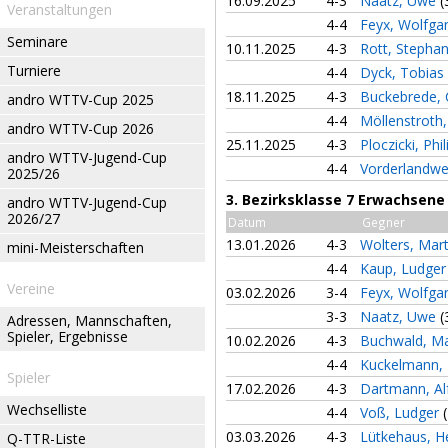
16.09.2025
4-3
Naatz, Uwe
(
Veranstaltungen
4-4
Feyx, Wolfg
Seminare
10.11.2025
4-3
Rott, Stepha
Turniere
4-4
Dyck, Tobias
18.11.2025
4-3
Buckebrede, 
andro WTTV-Cup 2025
4-4
Möllenstroth
andro WTTV-Cup 2026
25.11.2025
4-3
Ploczicki, Phi
andro WTTV-Jugend-Cup
4-4
Vorderlandwe
2025/26
3. Bezirksklasse 7 Erwachsene
andro WTTV-Jugend-Cup
2026/27
Datum
Gegner
13.01.2026
4-3
Wolters, Mar
mini-Meisterschaften
4-4
Kaup, Ludge
Vereine
03.02.2026
3-4
Feyx, Wolfg
3-3
Naatz, Uwe
(
Adressen, Mannschaften,
Spieler, Ergebnisse
10.02.2026
4-3
Buchwald, M
4-4
Kuckelmann,
Spieler
17.02.2026
4-3
Dartmann, A
Wechselliste
4-4
Voß, Ludger
03.03.2026
4-3
Lütkehaus, 
Q-TTR-Liste