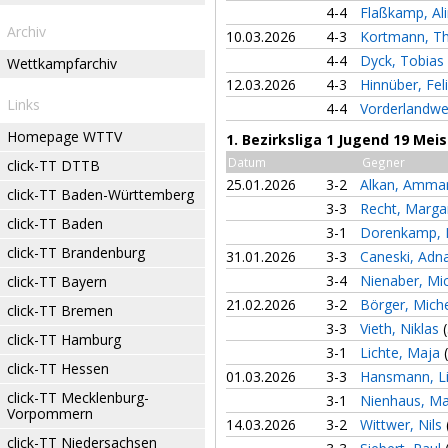
4-4
Flaßkamp, Al
Archiv
10.03.2026
4-3
Kortmann, T
4-4
Dyck, Tobias
Wettkampfarchiv
12.03.2026
4-3
Hinnüber, Fel
Links
4-4
Vorderlandwe
Homepage WTTV
1. Bezirksliga 1 Jugend 19 Mei
Datum
Gegner
click-TT DTTB
25.01.2026
3-2
Alkan, Amma
click-TT Baden-Württemberg
3-3
Recht, Marga
click-TT Baden
3-1
Dorenkamp, 
click-TT Brandenburg
31.01.2026
3-3
Caneski, Ad
3-4
Nienaber, Mi
click-TT Bayern
21.02.2026
3-2
Börger, Mich
click-TT Bremen
3-3
Vieth, Niklas
click-TT Hamburg
3-1
Lichte, Maja
click-TT Hessen
01.03.2026
3-3
Hansmann, L
click-TT Mecklenburg-
3-1
Nienhaus, M
Vorpommern
14.03.2026
3-2
Wittwer, Nils
click-TT Niedersachsen