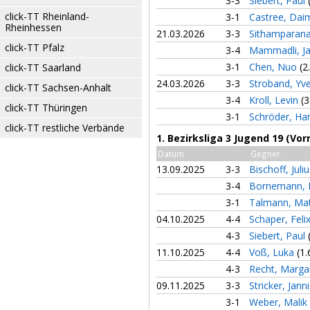
3-3
Siebert, Paul
click-TT Rheinland-
3-1
Castree, Da
Rheinhessen
21.03.2026
3-3
Sithamparan
click-TT Pfalz
3-4
Mammadli, J
3-1
Chen, Nuo
(2
click-TT Saarland
24.03.2026
3-3
Stroband, Yv
click-TT Sachsen-Anhalt
3-4
Kroll, Levin
(3
click-TT Thüringen
3-1
Schröder, H
click-TT restliche Verbände
1. Bezirksliga 3 Jugend 19 (Vor
Datum
Gegner
13.09.2025
3-3
Bischoff, Juli
3-4
Bornemann, 
3-1
Talmann, Mat
04.10.2025
4-4
Schaper, Feli
4-3
Siebert, Paul
11.10.2025
4-4
Voß, Luka
(1.
4-3
Recht, Marga
09.11.2025
3-3
Stricker, Jann
3-1
Weber, Malik