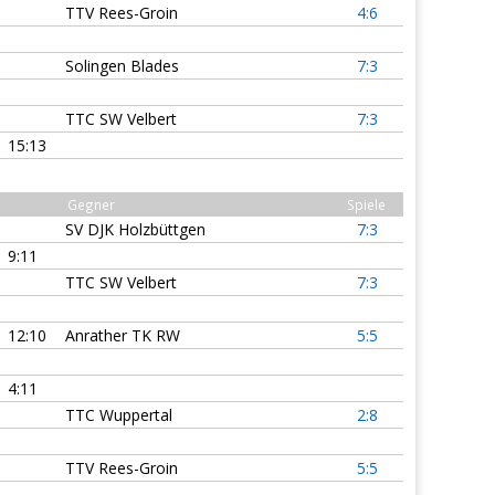
TTV Rees-Groin
4:6
Solingen Blades
7:3
TTC SW Velbert
7:3
15:13
Gegner
Spiele
SV DJK Holzbüttgen
7:3
9:11
TTC SW Velbert
7:3
12:10
Anrather TK RW
5:5
4:11
TTC Wuppertal
2:8
TTV Rees-Groin
5:5