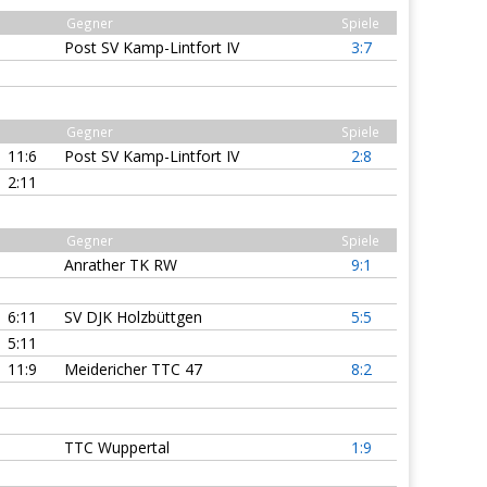
Gegner
Spiele
Post SV Kamp-Lintfort IV
3:7
Gegner
Spiele
11:6
Post SV Kamp-Lintfort IV
2:8
2:11
Gegner
Spiele
Anrather TK RW
9:1
6:11
SV DJK Holzbüttgen
5:5
5:11
11:9
Meidericher TTC 47
8:2
TTC Wuppertal
1:9