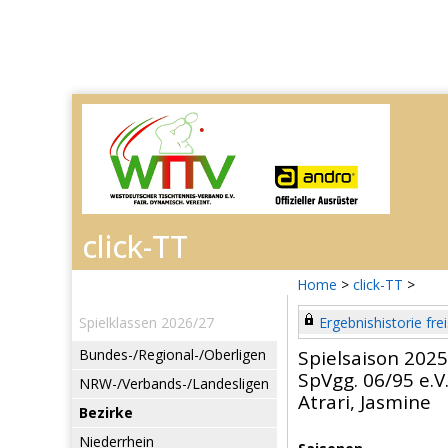
Home
>
click-TT
>
Spielklassen 2026/27
Ergebnishistorie frei
Bundes-/Regional-/Oberligen
Spielsaison 202
SpVgg. 06/95 e.V
NRW-/Verbands-/Landesligen
Atrari, Jasmine
Bezirke
Niederrhein