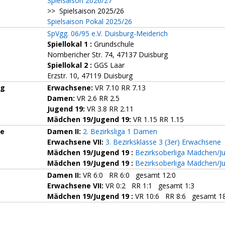
Spielsaison 2026/27
>> Spielsaison 2025/26
Spielsaison Pokal 2025/26
SpVgg. 06/95 e.V. Duisburg-Meiderich
Spiellokal 1
:
Grundschule
Nombericher Str. 74, 47137 Duisburg
Spiellokal 2
:
GGS Laar
Erzstr. 10, 47119 Duisburg
ng
Erwachsene:
VR 7.10 RR 7.13
Damen:
VR 2.6 RR 2.5
Jugend 19:
VR 3.8 RR 2.11
Mädchen 19/Jugend 19:
VR 1.15 RR 1.15
ze
Damen II:
2. Bezirksliga 1 Damen
Erwachsene VII:
3. Bezirksklasse 3 (3er) Erwachsene
Mädchen 19/Jugend 19 :
Bezirksoberliga Mädchen/J
Mädchen 19/Jugend 19 :
Bezirksoberliga Mädchen/J
Damen II:
VR 6:0 RR 6:0 gesamt 12:0
Erwachsene VII:
VR 0:2 RR 1:1 gesamt 1:3
Mädchen 19/Jugend 19 :
VR 10:6 RR 8:6 gesamt 18