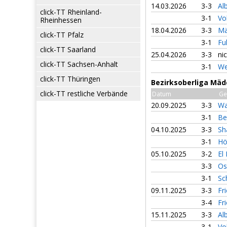
14.03.2026
3-3
Al
click-TT Rheinland-
3-1
Vo
Rheinhessen
18.04.2026
3-3
Mä
click-TT Pfalz
3-1
Fu
click-TT Saarland
25.04.2026
3-3
ni
click-TT Sachsen-Anhalt
3-1
We
click-TT Thüringen
Bezirksoberliga Mäd
click-TT restliche Verbände
Datum
Ge
20.09.2025
3-3
Wa
3-1
Be
04.10.2025
3-3
Sh
3-1
Hö
05.10.2025
3-2
El
3-3
Os
3-1
Sc
09.11.2025
3-3
Fr
3-4
Fr
15.11.2025
3-3
Al
3-1
Vo