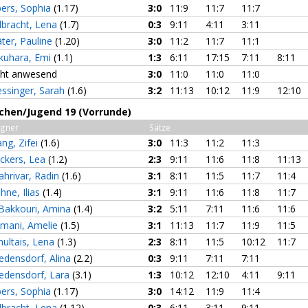
bers, Sophia
(1.17)
3:0
11:9
11:7
11:7
lbracht, Lena
(1.7)
0:3
9:11
4:11
3:11
ter, Pauline
(1.20)
3:0
11:2
11:7
11:1
kuhara, Emi
(1.1)
1:3
6:11
17:15
7:11
8:11
cht anwesend
3:0
11:0
11:0
11:0
ssinger, Sarah
(1.6)
3:2
11:13
10:12
11:9
12:10
chen/Jugend 19 (Vorrunde)
gner
Sätze
ng, Zifei
(1.6)
3:0
11:3
11:2
11:3
ckers, Lea
(1.2)
2:3
9:11
11:6
11:8
11:13
ahrivar, Radin
(1.6)
3:1
8:11
11:5
11:7
11:4
hne, Ilias
(1.4)
3:1
9:11
11:6
11:8
11:7
 Bakkouri, Amina
(1.4)
3:2
5:11
7:11
11:6
11:6
mani, Amelie
(1.5)
3:1
11:13
11:7
11:9
11:5
hultais, Lena
(1.3)
2:3
8:11
11:5
10:12
11:7
iedensdorf, Alina
(2.2)
0:3
9:11
7:11
7:11
iedensdorf, Lara
(3.1)
1:3
10:12
12:10
4:11
9:11
bers, Sophia
(1.17)
3:0
14:12
11:9
11:4
lbracht, Lena
(1.12)
0:3
6:11
3:11
9:11