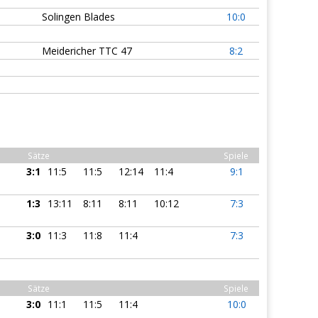
Solingen Blades
10:0
Meidericher TTC 47
8:2
Sätze
Spiele
3:1
11:5
11:5
12:14
11:4
9:1
1:3
13:11
8:11
8:11
10:12
7:3
3:0
11:3
11:8
11:4
7:3
Sätze
Spiele
3:0
11:1
11:5
11:4
10:0