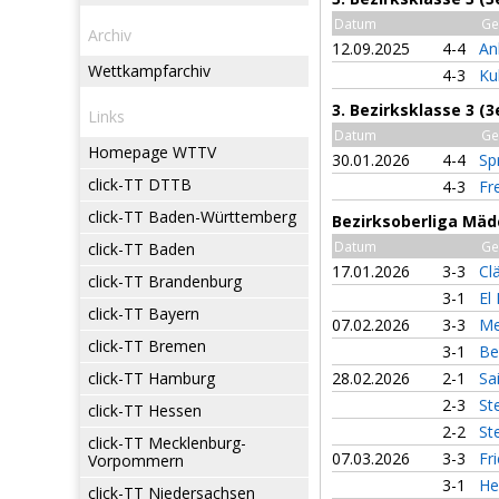
Datum
Ge
Archiv
12.09.2025
4-4
An
Wettkampfarchiv
4-3
Ku
3. Bezirksklasse 3 (
Links
Datum
Ge
Homepage WTTV
30.01.2026
4-4
Sp
click-TT DTTB
4-3
Fr
click-TT Baden-Württemberg
Bezirksoberliga Mäd
Datum
Ge
click-TT Baden
17.01.2026
3-3
Cl
click-TT Brandenburg
3-1
El
click-TT Bayern
07.02.2026
3-3
Me
click-TT Bremen
3-1
Be
click-TT Hamburg
28.02.2026
2-1
Sa
2-3
St
click-TT Hessen
2-2
St
click-TT Mecklenburg-
07.03.2026
3-3
Fr
Vorpommern
3-1
He
click-TT Niedersachsen