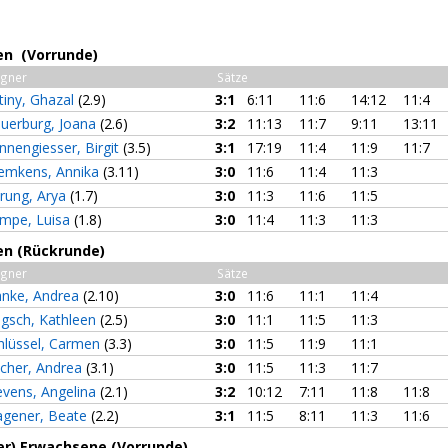
men (Vorrunde)
gner
Sätze
tiny, Ghazal
(2.9)
3:1
6:11
11:6
14:12
11:4
uerburg, Joana
(2.6)
3:2
11:13
11:7
9:11
13:11
nnengiesser, Birgit
(3.5)
3:1
17:19
11:4
11:9
11:7
emkens, Annika
(3.11)
3:0
11:6
11:4
11:3
rung, Arya
(1.7)
3:0
11:3
11:6
11:5
mpe, Luisa
(1.8)
3:0
11:4
11:3
11:3
en (Rückrunde)
gner
Sätze
hnke, Andrea
(2.10)
3:0
11:6
11:1
11:4
ngsch, Kathleen
(2.5)
3:0
11:1
11:5
11:3
hlüssel, Carmen
(3.3)
3:0
11:5
11:9
11:1
cher, Andrea
(3.1)
3:0
11:5
11:3
11:7
evens, Angelina
(2.1)
3:2
10:12
7:11
11:8
11:8
gener, Beate
(2.2)
3:1
11:5
8:11
11:3
11:6
3er) Erwachsene (Vorrunde)