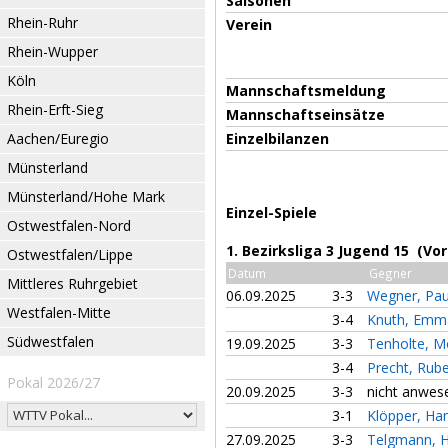
Saisonen
Rhein-Ruhr
Verein
Rhein-Wupper
Köln
Mannschaftsmeldung
Rhein-Erft-Sieg
Mannschaftseinsätze
Aachen/Euregio
Einzelbilanzen
Münsterland
Münsterland/Hohe Mark
Einzel-Spiele
Ostwestfalen-Nord
1. Bezirksliga 3 Jugend 15 (Vo
Ostwestfalen/Lippe
Datum
Gegner
Mittleres Ruhrgebiet
06.09.2025
3-3
Wegner, Pau
Westfalen-Mitte
3-4
Knuth, Em
Südwestfalen
19.09.2025
3-3
Tenholte, M
3-4
Precht, Rub
Pokal 2026/27
20.09.2025
3-3
nicht anwes
3-1
Klöpper, H
27.09.2025
3-3
Telgmann, 