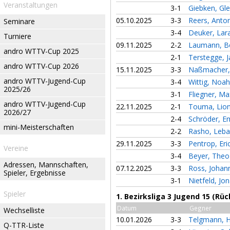
Veranstaltungen
3-1
Giebken, Gl
05.10.2025
3-3
Reers, Anto
Seminare
3-4
Deuker, Lar
Turniere
09.11.2025
2-2
Laumann, 
andro WTTV-Cup 2025
2-1
Terstegge, 
andro WTTV-Cup 2026
15.11.2025
3-3
Naßmacher,
andro WTTV-Jugend-Cup
3-4
Wittig, Noa
2025/26
3-1
Fliegner, M
andro WTTV-Jugend-Cup
22.11.2025
2-1
Touma, Lio
2026/27
2-4
Schröder, E
mini-Meisterschaften
2-2
Rasho, Leba
29.11.2025
3-3
Pentrop, Eri
Vereine
3-4
Beyer, The
Adressen, Mannschaften,
07.12.2025
3-3
Ross, Joha
Spieler, Ergebnisse
3-1
Nietfeld, Jo
Spieler
1. Bezirksliga 3 Jugend 15 (Rü
Datum
Gegner
Wechselliste
10.01.2026
3-3
Telgmann, 
Q-TTR-Liste