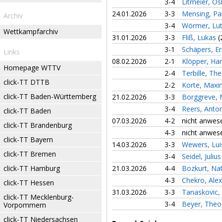
3-4
Litmeier, O
24.01.2026
3-3
Mensing, Pa
Archiv
3-4
Wörmer, Lu
Wettkampfarchiv
31.01.2026
3-3
Fliß, Lukas
(
3-1
Schäpers, Er
Links
08.02.2026
2-1
Klöpper, H
Homepage WTTV
2-4
Terbille, Th
click-TT DTTB
2-2
Korte, Maxi
click-TT Baden-Württemberg
21.02.2026
3-3
Borggreve, 
3-4
Reers, Anto
click-TT Baden
07.03.2026
4-2
nicht anwes
click-TT Brandenburg
4-3
nicht anwes
click-TT Bayern
14.03.2026
3-3
Wewers, Lu
click-TT Bremen
3-4
Seidel, Juliu
click-TT Hamburg
21.03.2026
4-4
Bozkurt, N
4-3
Chekro, Ale
click-TT Hessen
31.03.2026
3-3
Tanaskovic,
click-TT Mecklenburg-
3-4
Beyer, The
Vorpommern
click-TT Niedersachsen