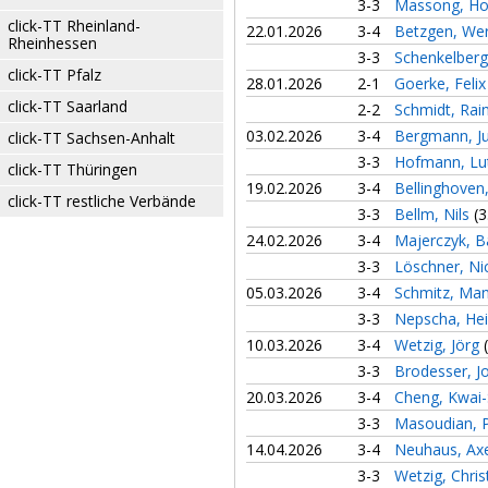
3-3
Massong, Ho
click-TT Rheinland-
22.01.2026
3-4
Betzgen, We
Rheinhessen
3-3
Schenkelberg
click-TT Pfalz
28.01.2026
2-1
Goerke, Feli
click-TT Saarland
2-2
Schmidt, Rai
03.02.2026
3-4
Bergmann, Ju
click-TT Sachsen-Anhalt
3-3
Hofmann, Lu
click-TT Thüringen
19.02.2026
3-4
Bellinghove
click-TT restliche Verbände
3-3
Bellm, Nils
(3
24.02.2026
3-4
Majerczyk, B
3-3
Löschner, Ni
05.03.2026
3-4
Schmitz, Ma
3-3
Nepscha, Hei
10.03.2026
3-4
Wetzig, Jörg
3-3
Brodesser, J
20.03.2026
3-4
Cheng, Kwai
3-3
Masoudian, 
14.04.2026
3-4
Neuhaus, Ax
3-3
Wetzig, Chris