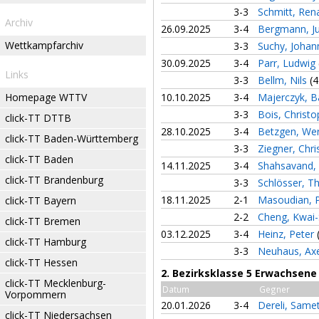
3-3
Schmitt, Ren
Archiv
26.09.2025
3-4
Bergmann, Ju
Wettkampfarchiv
3-3
Suchy, Joha
30.09.2025
3-4
Parr, Ludwig
Links
3-3
Bellm, Nils
(4
Homepage WTTV
10.10.2025
3-4
Majerczyk, B
3-3
Bois, Christ
click-TT DTTB
28.10.2025
3-4
Betzgen, We
click-TT Baden-Württemberg
3-3
Ziegner, Chr
click-TT Baden
14.11.2025
3-4
Shahsavand,
click-TT Brandenburg
3-3
Schlösser, 
18.11.2025
2-1
Masoudian, 
click-TT Bayern
2-2
Cheng, Kwai
click-TT Bremen
03.12.2025
3-4
Heinz, Peter
click-TT Hamburg
3-3
Neuhaus, Ax
click-TT Hessen
2. Bezirksklasse 5 Erwachsene
click-TT Mecklenburg-
Datum
Gegner
Vorpommern
20.01.2026
3-4
Dereli, Same
click-TT Niedersachsen