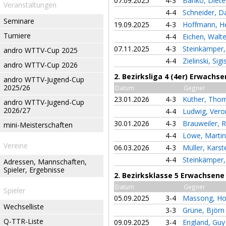
07.09.2025
4-3
Banko, Diet
Veranstaltungen
4-4
Schneider, D
Seminare
19.09.2025
4-3
Hoffmann, H
Turniere
4-4
Eichen, Walt
07.11.2025
4-3
Steinkämper
andro WTTV-Cup 2025
4-4
Zielinski, Si
andro WTTV-Cup 2026
2. Bezirksliga 4 (4er) Erwachs
andro WTTV-Jugend-Cup
2025/26
Datum
Gegner
23.01.2026
4-3
Küther, Tho
andro WTTV-Jugend-Cup
2026/27
4-4
Ludwig, Vero
30.01.2026
4-3
Brauweiler, 
mini-Meisterschaften
4-4
Löwe, Marti
Vereine
06.03.2026
4-3
Müller, Kars
4-4
Steinkämper
Adressen, Mannschaften,
Spieler, Ergebnisse
2. Bezirksklasse 5 Erwachsene
Datum
Gegner
Spieler
05.09.2025
3-4
Massong, Ho
Wechselliste
3-3
Grüne, Björ
Q-TTR-Liste
09.09.2025
3-4
England, Gu