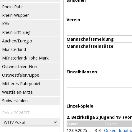
Saisonen
Rhein-Ruhr
Rhein-Wupper
Verein
Köln
Rhein-Erft-Sieg
Mannschaftsmeldung
Aachen/Euregio
Mannschaftseinsätze
Münsterland
Münsterland/Hohe Mark
Ostwestfalen-Nord
Einzelbilanzen
Ostwestfalen/Lippe
Mittleres Ruhrgebiet
Westfalen-Mitte
Südwestfalen
Einzel-Spiele
Pokal 2026/27
2. Bezirksliga 2 Jugend 19 (Vo
Datum
Gegner
12.09.2025
3-3
Onken, Jonat