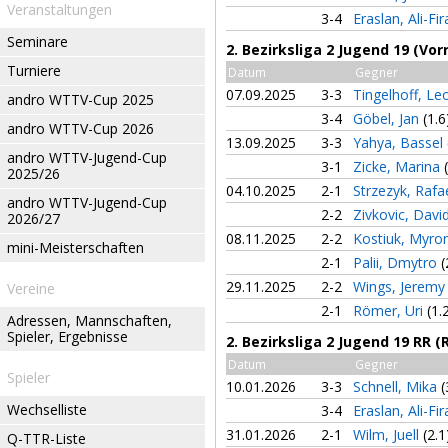
Veranstaltungen
3-4
Eraslan, Ali-Fi
Seminare
2. Bezirksliga 2 Jugend 19 (Vor
Turniere
Datum
Gegner
07.09.2025
3-3
Tingelhoff, L
andro WTTV-Cup 2025
3-4
Göbel, Jan
(1.6
andro WTTV-Cup 2026
13.09.2025
3-3
Yahya, Bassel
andro WTTV-Jugend-Cup
3-1
Zicke, Marina
2025/26
04.10.2025
2-1
Strzezyk, Rafa
andro WTTV-Jugend-Cup
2-2
Zivkovic, Davi
2026/27
08.11.2025
2-2
Kostiuk, Myro
mini-Meisterschaften
2-1
Palii, Dmytro
(
29.11.2025
2-2
Wings, Jerem
Vereine
2-1
Römer, Uri
(1.
Adressen, Mannschaften,
Spieler, Ergebnisse
2. Bezirksliga 2 Jugend 19 RR 
Datum
Gegner
Spieler
10.01.2026
3-3
Schnell, Mika
(
Wechselliste
3-4
Eraslan, Ali-Fi
31.01.2026
2-1
Wilm, Juell
(2.1
Q-TTR-Liste