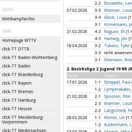
2-2
Bovelette, Le
Archiv
07.02.2026
3-3
Wamser, Louis
3-4
Glück, Louis
(1
Wettkampfarchiv
3-1
Kronemann, J
Links
21.02.2026
4-2
Raguse, Eli
(1.
4-3
Hartwig, Jón
(1
Homepage WTTV
18.04.2026
3-2
Tubeto, Tyler
click-TT DTTB
3-3
nicht anwesen
click-TT Baden-Württemberg
3-1
Steimann, Ro
click-TT Baden
2. Bezirksliga 2 Jugend 19 RR 
click-TT Brandenburg
Datum
Gegner
17.01.2026
1-1
Streppel, Paul
click-TT Bayern
1-2
Lymperakakis,
click-TT Bremen
21.02.2026
2-1
Spooren, Finn
click-TT Hamburg
2-3
Wamser, Louis
click-TT Hessen
2-2
Langscheid, F
click-TT Mecklenburg-
28.02.2026
1-1
Römer, Uri
(1.
Vorpommern
1-2
Austermann, 
click-TT Niedersachsen
13.03.2026
3-3
Gregori, Mika