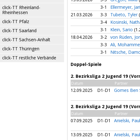
3-1
Ellermeyer, Jar
click-TT Rheinland-
Rheinhessen
21.03.2026
3-3
Tubeto, Tyler
click-TT Pfalz
3-4
Kosinski, Nat
3-1
Klein, Sario
(1.
click-TT Saarland
18.04.2026
3-2
von Rüden, J
click-TT Sachsen-Anhalt
3-3
Ali, Mohamm
click-TT Thüringen
3-1
Nitsche, Dam
click-TT restliche Verbände
Doppel-Spiele
2. Bezirksliga 2 Jugend 19 (Vor
Datum
Partner
12.09.2025
D1-D1
Gomes Ben S
2. Bezirksliga 2 Jugend 19 (Vor
Datum
Partner
07.09.2025
D1-D1
Anielski, Pau
13.09.2025
D1-D1
Anielski, Pau