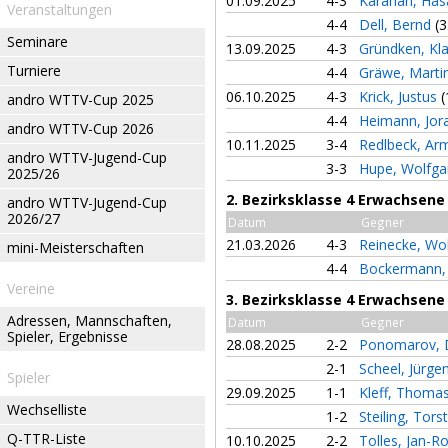
01.09.2025
4-3
Karahan, Ha
Veranstaltungen
4-4
Dell, Bernd
(3
Seminare
13.09.2025
4-3
Gründken, Kl
Turniere
4-4
Gräwe, Marti
06.10.2025
4-3
Krick, Justus
(
andro WTTV-Cup 2025
4-4
Heimann, Jo
andro WTTV-Cup 2026
10.11.2025
3-4
Redlbeck, Ar
andro WTTV-Jugend-Cup
3-3
Hupe, Wolfg
2025/26
2. Bezirksklasse 4 Erwachsene
andro WTTV-Jugend-Cup
2026/27
Datum
Gegner
21.03.2026
4-3
Reinecke, Wo
mini-Meisterschaften
4-4
Bockermann,
Vereine
3. Bezirksklasse 4 Erwachsene
Adressen, Mannschaften,
Datum
Gegner
Spieler, Ergebnisse
28.08.2025
2-2
Ponomarov, 
2-1
Scheel, Jürge
Spieler
29.09.2025
1-1
Kleff, Thoma
Wechselliste
1-2
Steiling, Tor
Q-TTR-Liste
10.10.2025
2-2
Tolles, Jan-R