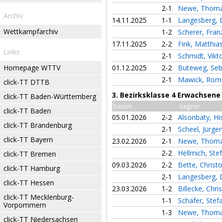
2-1
Newe, Thom
Archiv
14.11.2025
1-1
Langesberg, 
Wettkampfarchiv
1-2
Scherer, Fran
17.11.2025
2-2
Fink, Matthia
Links
2-1
Schmidt, Vikt
Homepage WTTV
01.12.2025
2-2
Buteweg, Seb
2-1
Mawick, Ro
click-TT DTTB
3. Bezirksklasse 4 Erwachsene
click-TT Baden-Württemberg
Datum
Gegner
click-TT Baden
05.01.2026
2-2
Alsonbaty, H
click-TT Brandenburg
2-1
Scheel, Jürge
click-TT Bayern
23.02.2026
2-1
Newe, Thom
2-2
Hellmich, Ste
click-TT Bremen
09.03.2026
2-2
Bette, Chris
click-TT Hamburg
2-1
Langesberg, 
click-TT Hessen
23.03.2026
1-2
Billecke, Chri
click-TT Mecklenburg-
1-1
Schäfer, Ste
Vorpommern
1-3
Newe, Thom
click-TT Niedersachsen