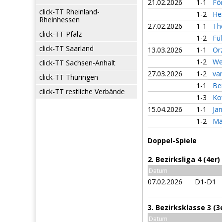
21.02.2026
1-1
Fö
click-TT Rheinland-
1-2
He
Rheinhessen
27.02.2026
1-1
Th
click-TT Pfalz
1-2
Fü
click-TT Saarland
13.03.2026
1-1
Or
1-2
We
click-TT Sachsen-Anhalt
27.03.2026
1-2
va
click-TT Thüringen
1-1
Be
click-TT restliche Verbände
1-3
Ko
15.04.2026
1-1
Ja
1-2
Mä
Doppel-Spiele
2. Bezirksliga 4 (4e
Datum
07.02.2026
D1-D1
3. Bezirksklasse 3 (
Datum