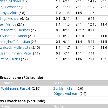
rster, Michael
(1.2)
1:3
6:11
7:11
14:12
7:11
in, Alexander
(1.3)
2:3
11:3
7:11
11:7
7:11
omys, Alois
(6.8)
3:0
11:3
11:5
11:6
lling, Michael
(6.12)
0:3
5:11
3:11
6:11
zel, Marius
(2.1)
3:1
11:5
8:11
12:10
11:4
rnsdörfer, Thomas
(2.2)
0:3
8:11
10:12
8:11
n Stiphaut, Hanno
(2.8)
3:1
6:11
12:10
11:9
11:6
nninghoff, Christian
(2.5)
2:3
9:11
11:4
5:11
11:5
walczuk-Müller, Ute
(2.15)
3:1
11:7
8:11
11:6
11:6
nssen-Timmen, Peter
(7.1)
0:3
7:11
1:11
7:11
rtens, Detlef
(7.2)
1:3
8:11
11:6
7:11
10:1
r) Erwachsene (Rückrunde)
Partner
Gegner
Waldmann, Pascal
(2.10)
Zunklei, Julian
(5.6)
Düger, Andreas
(6.4)
3er) Erwachsene (Vorrunde)
Partner
Gegner