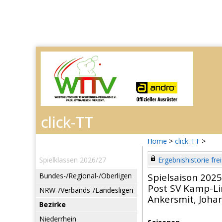
Home
>
click-TT
>
Spielklassen 2026/27
Ergebnishistorie frei
Bundes-/Regional-/Oberligen
Spielsaison 202
Post SV Kamp-Li
NRW-/Verbands-/Landesligen
Ankersmit, Joha
Bezirke
Niederrhein