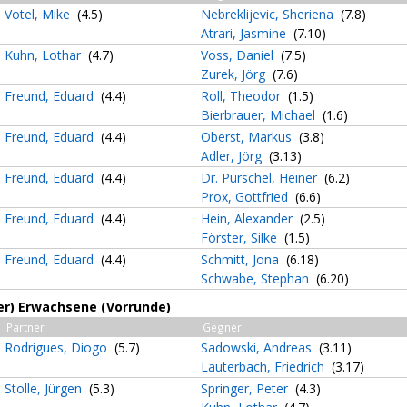
Votel, Mike
(4.5)
Nebreklijevic, Sheriena
(7.8)
Atrari, Jasmine
(7.10)
Kuhn, Lothar
(4.7)
Voss, Daniel
(7.5)
Zurek, Jörg
(7.6)
Freund, Eduard
(4.4)
Roll, Theodor
(1.5)
Bierbrauer, Michael
(1.6)
Freund, Eduard
(4.4)
Oberst, Markus
(3.8)
Adler, Jörg
(3.13)
Freund, Eduard
(4.4)
Dr. Pürschel, Heiner
(6.2)
Prox, Gottfried
(6.6)
Freund, Eduard
(4.4)
Hein, Alexander
(2.5)
Förster, Silke
(1.5)
Freund, Eduard
(4.4)
Schmitt, Jona
(6.18)
Schwabe, Stephan
(6.20)
3er) Erwachsene (Vorrunde)
Partner
Gegner
Rodrigues, Diogo
(5.7)
Sadowski, Andreas
(3.11)
Lauterbach, Friedrich
(3.17)
Stolle, Jürgen
(5.3)
Springer, Peter
(4.3)