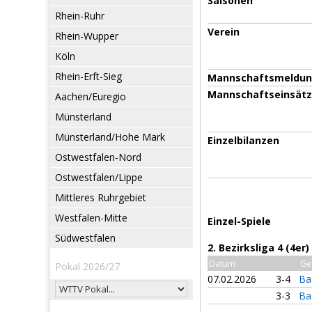
Saisonen
Rhein-Ruhr
Verein
Rhein-Wupper
Köln
Rhein-Erft-Sieg
Mannschaftsmeldu
Mannschaftseinsät
Aachen/Euregio
Münsterland
Münsterland/Hohe Mark
Einzelbilanzen
Ostwestfalen-Nord
Ostwestfalen/Lippe
Mittleres Ruhrgebiet
Westfalen-Mitte
Einzel-Spiele
Südwestfalen
2. Bezirksliga 4 (4e
Datum
Ge
Pokal 2026/27
07.02.2026
3-4
Ba
3-3
Ba