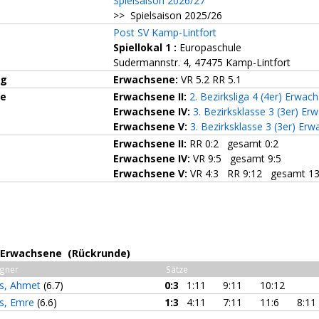
Spielsaison 2026/27
>> Spielsaison 2025/26
Post SV Kamp-Lintfort
Spiellokal 1
:
Europaschule
Sudermannstr. 4, 47475 Kamp-Lintfort
ng
Erwachsene:
VR 5.2 RR 5.1
ze
Erwachsene II:
2. Bezirksliga 4 (4er) Erwac
Erwachsene IV:
3. Bezirksklasse 3 (3er) E
Erwachsene V:
3. Bezirksklasse 3 (3er) Er
Erwachsene II:
RR 0:2 gesamt 0:2
Erwachsene IV:
VR 9:5 gesamt 9:5
Erwachsene V:
VR 4:3 RR 9:12 gesamt 13
r) Erwachsene (Rückrunde)
gner
Sätze
s, Ahmet
(6.7)
0:3
1:11
9:11
10:12
s, Emre
(6.6)
1:3
4:11
7:11
11:6
8:11