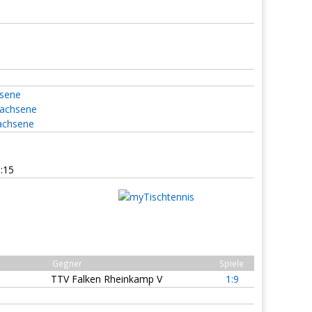
hsene
rwachsene
wachsene
:15
Gegner
Spiele
TTV Falken Rheinkamp V
1:9