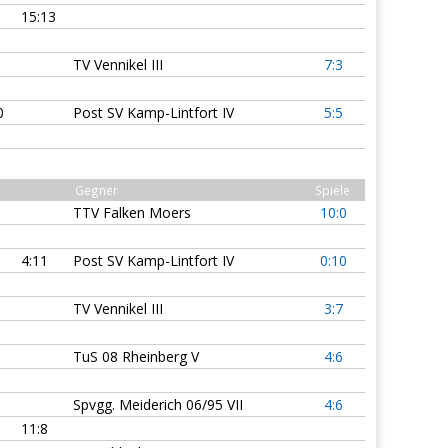
15:13
TV Vennikel III
7:3
0
Post SV Kamp-Lintfort IV
5:5
Gegner
Spiele
TTV Falken Moers
10:0
4:11
Post SV Kamp-Lintfort IV
0:10
TV Vennikel III
3:7
TuS 08 Rheinberg V
4:6
Spvgg. Meiderich 06/95 VII
4:6
11:8