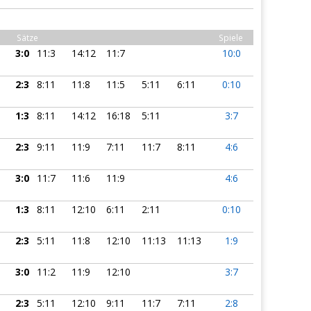
Sätze
Spiele
3:0
11:3
14:12
11:7
10:0
2:3
8:11
11:8
11:5
5:11
6:11
0:10
1:3
8:11
14:12
16:18
5:11
3:7
2:3
9:11
11:9
7:11
11:7
8:11
4:6
3:0
11:7
11:6
11:9
4:6
1:3
8:11
12:10
6:11
2:11
0:10
2:3
5:11
11:8
12:10
11:13
11:13
1:9
3:0
11:2
11:9
12:10
3:7
2:3
5:11
12:10
9:11
11:7
7:11
2:8