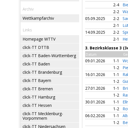
2-4
Bi
Archiv
2-2
Wa
Wettkampfarchiv
05.09.2025
2-2
Sa
2-1
Lü
Links
14.09.2025
2-2
Sp
Homepage WTTV
2-1
He
click-TT DTTB
3. Bezirksklasse 3 (
Datum
Ge
click-TT Baden-Württemberg
09.01.2026
1-1
Wo
click-TT Baden
1-2
Pi
click-TT Brandenburg
16.01.2026
1-1
Ra
click-TT Bayern
1-2
Gi
27.01.2026
1-1
Br
click-TT Bremen
1-2
Ra
click-TT Hamburg
30.01.2026
1-1
El
click-TT Hessen
1-2
Ro
click-TT Mecklenburg-
06.02.2026
1-1
Al
Vorpommern
1-2
Be
click-TT Niedersachsen