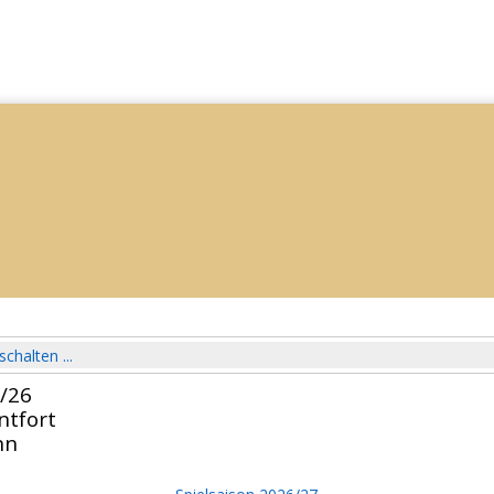
schalten ...
5/26
ntfort
nn