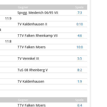
Gegner
Spiele
Spvgg. Meiderich 06/95 VII
7:3
11:9
TV Kaldenhausen II
0:10
4
TTV Falken Rheinkamp VII
4:6
11:8
TTV Falken Moers
10:0
TV Vennikel III
5:5
TuS 08 Rheinberg V
8:2
TV Kaldenhausen
1:9
Gegner
Spiele
TTV Falken Moers
6:4