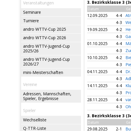
3. Bezirksklasse 3 (
Veranstaltungen
Datum
Ge
Seminare
12.09.2025
4-4
At
Turniere
4-3
We
andro WTTV-Cup 2025
19.09.2025
4-2
He
4-3
Ga
andro WTTV-Cup 2026
01.10.2025
4-4
Mä
andro WTTV-Jugend-Cup
4-3
Zu
2025/26
10.10.2025
4-2
Bi
andro WTTV-Jugend-Cup
2026/27
4-3
Pi
04.11.2025
4-4
Dr
mini-Meisterschaften
4-3
Ad
Vereine
14.11.2025
4-4
Kl
4-3
Pr
Adressen, Mannschaften,
Spieler, Ergebnisse
28.11.2025
4-4
va
4-3
Oh
Spieler
3. Bezirksklasse 3 (
Wechselliste
Datum
Ge
Q-TTR-Liste
29.08.2025
2-1
Bu