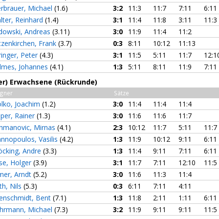
erbrauer, Michael
(1.6)
3:2
11:3
11:7
7:11
6:11
lter, Reinhard
(1.4)
3:1
11:4
11:8
3:11
11:3
dowski, Andreas
(3.11)
3:0
11:9
11:4
11:2
tzenkirchen, Frank
(3.7)
0:3
8:11
10:12
11:13
ringer, Peter
(4.3)
3:1
11:5
5:11
11:7
12:1
lmes, Johannes
(4.1)
1:3
5:11
8:11
11:9
7:11
3er) Erwachsene (Rückrunde)
gner
Sätze
lko, Joachim
(1.2)
3:0
11:4
11:4
11:4
eper, Rainer
(1.3)
3:0
11:6
11:6
11:7
hmanovic, Mirnas
(4.1)
2:3
10:12
11:7
5:11
11:7
annopoulos, Vasilis
(4.2)
1:3
11:9
10:12
9:11
6:11
öcking, Andre
(3.3)
1:3
11:4
9:11
7:11
6:11
se, Holger
(3.9)
3:1
11:7
7:11
12:10
11:5
lmer, Arndt
(5.2)
3:0
11:6
11:3
11:4
th, Nils
(5.3)
0:3
6:11
7:11
4:11
tenschmidt, Bent
(7.1)
1:3
11:8
2:11
1:11
6:11
hrmann, Michael
(7.3)
3:2
11:9
9:11
9:11
11:5