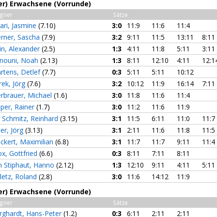
3er) Erwachsene (Vorrunde)
gner
Sätze
rari, Jasmine
(7.10)
3:0
11:9
11:6
11:4
rner, Sascha
(7.9)
3:2
9:11
11:5
13:11
8:11
in, Alexander
(2.5)
1:3
4:11
11:8
5:11
3:11
nouni, Noah
(2.13)
1:3
8:11
12:10
4:11
12:1
rtens, Detlef
(7.7)
0:3
5:11
5:11
10:12
rek, Jörg
(7.6)
3:2
10:12
11:9
16:14
7:11
erbrauer, Michael
(1.6)
3:0
11:8
11:6
11:4
eper, Rainer
(1.7)
3:0
11:2
11:6
11:9
. Schmitz, Reinhard
(3.15)
3:1
11:5
6:11
11:0
11:7
ler, Jörg
(3.13)
3:1
2:11
11:6
11:8
11:5
uckert, Maximilian
(6.8)
3:1
11:7
11:7
9:11
11:4
ox, Gottfried
(6.6)
0:3
8:11
7:11
8:11
n Stiphaut, Hanno
(2.12)
1:3
12:10
9:11
4:11
5:11
letz, Roland
(2.8)
3:0
11:6
14:12
11:9
3er) Erwachsene (Vorrunde)
gner
Sätze
rghardt, Hans-Peter
(1.2)
0:3
6:11
2:11
2:11