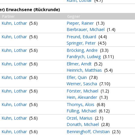
Kuhn, Lothar
(4.7)
3er) Erwachsene (Rückrunde)
Partner
Gegner
Kuhn, Lothar
(5.6)
Pieper, Rainer
(1.3)
Bierbrauer, Michael
(1.4)
Kuhn, Lothar
(5.6)
Freund, Eduard
(4.4)
Springer, Peter
(4.5)
Kuhn, Lothar
(5.6)
Bröcking, Andre
(3.3)
Fandrych, Ludwig
(3.11)
Kuhn, Lothar
(5.6)
Ellmer, Arndt
(5.2)
Heinrich, Matthias
(5.4)
Kuhn, Lothar
(5.6)
Efler, Quin
(7.8)
Werner, Sascha
(7.10)
Kuhn, Lothar
(5.6)
Förster, Michael
(1.2)
Hein, Alexander
(1.3)
Kuhn, Lothar
(5.6)
Thomys, Alois
(6.8)
Fülling, Michael
(6.12)
Kuhn, Lothar
(5.6)
Orzel, Marius
(2.1)
Donath, Michael
(2.8)
Kuhn, Lothar
(5.6)
Benninghoff, Christian
(2.5)