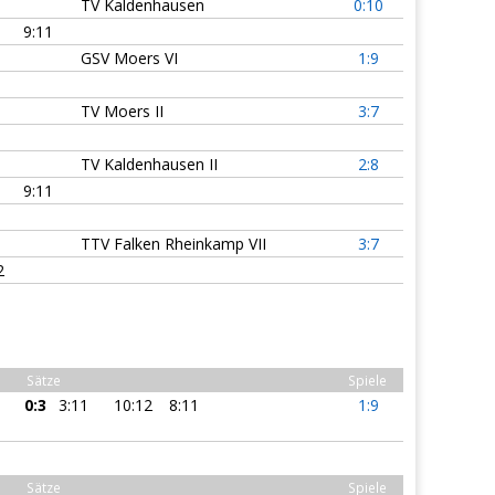
TV Kaldenhausen
0:10
9:11
GSV Moers VI
1:9
TV Moers II
3:7
TV Kaldenhausen II
2:8
9:11
TTV Falken Rheinkamp VII
3:7
2
Sätze
Spiele
0:3
3:11
10:12
8:11
1:9
Sätze
Spiele