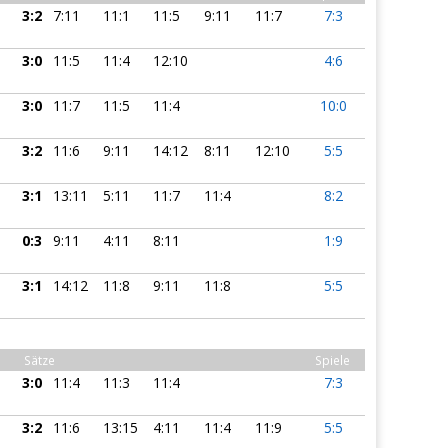
3:2
7:11
11:1
11:5
9:11
11:7
7:3
3:0
11:5
11:4
12:10
4:6
3:0
11:7
11:5
11:4
10:0
3:2
11:6
9:11
14:12
8:11
12:10
5:5
3:1
13:11
5:11
11:7
11:4
8:2
0:3
9:11
4:11
8:11
1:9
3:1
14:12
11:8
9:11
11:8
5:5
Sätze
Spiele
3:0
11:4
11:3
11:4
7:3
3:2
11:6
13:15
4:11
11:4
11:9
5:5