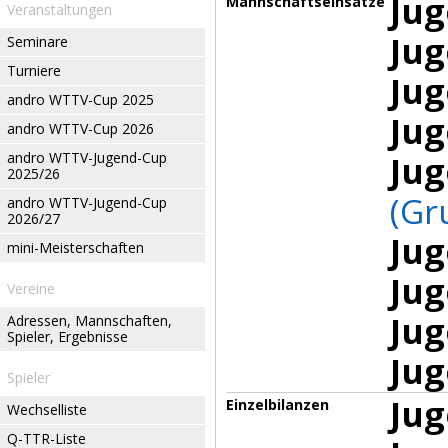
Jug
Mannschaftseinsätze
Veranstaltungen
Jug
Seminare
Turniere
Jug
andro WTTV-Cup 2025
Jug
andro WTTV-Cup 2026
andro WTTV-Jugend-Cup
Jug
2025/26
(Gr
andro WTTV-Jugend-Cup
2026/27
Jug
mini-Meisterschaften
Jug
Vereine
Jug
Adressen, Mannschaften,
Spieler, Ergebnisse
Jug
Spieler
Jug
Einzelbilanzen
Wechselliste
Q-TTR-Liste