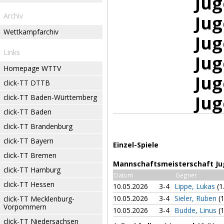
Jug
Archiv
Jug
Wettkampfarchiv
Jug
Links
Jug
Homepage WTTV
Jug
click-TT DTTB
Jug
click-TT Baden-Württemberg
click-TT Baden
click-TT Brandenburg
click-TT Bayern
Einzel-Spiele
click-TT Bremen
Mannschaftsmeisterschaft Jug
click-TT Hamburg
Datum
Gegner
click-TT Hessen
10.05.2026
3-4
Lippe, Lukas
(1
10.05.2026
3-4
Sieler, Ruben
(
click-TT Mecklenburg-
Vorpommern
10.05.2026
3-4
Budde, Linus
(
click-TT Niedersachsen