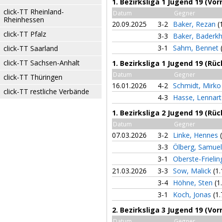
1. Bezirksliga 1 Jugend 19 (Vor
click-TT Rheinland-
Datum
Gegner
Rheinhessen
20.09.2025
3-2
Baker, Rezan
(
click-TT Pfalz
3-3
Baker, Baderk
3-1
Sahm, Bennet
click-TT Saarland
click-TT Sachsen-Anhalt
1. Bezirksliga 1 Jugend 19 (Rü
Datum
Gegner
click-TT Thüringen
16.01.2026
4-2
Schmidt, Mirk
click-TT restliche Verbände
4-3
Hasse, Lennar
1. Bezirksliga 2 Jugend 19 (Rü
Datum
Gegner
07.03.2026
3-2
Linke, Hennes
3-3
Ölberg, Samue
3-1
Oberste-Frielin
21.03.2026
3-3
Sow, Malick
(1.
3-4
Höhne, Sten
(1
3-1
Koch, Jonas
(1.
2. Bezirksliga 3 Jugend 19 (Vor
Datum
Gegner