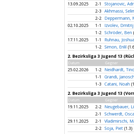
13.09.2025
2-1
Stojanovic, Ad
2-3
Akhmassi, Sel
2-2
Deppermann, 
02.10.2025
1-1
Izvolev, Dmitri
1-2
Schröder, Ben
17.11.2025
1-1
Ruhnau, Joshu
1-2
Simon, Enlil
(1.
2. Bezirksliga 3 Jugend 13 (Rü
Datum
Gegner
25.02.2026
1-2
Neidhardt, Tin
1-1
Grandi, Janosc
1-3
Catani, Noah
(
2. Bezirksliga 3 Jugend 13 (Vor
Datum
Gegner
19.11.2025
2-2
Neugebauer, L
2-1
Schwerdt, Osc
29.11.2025
2-1
Vladimirschi, 
2-2
Soja, Piet
(1.3)