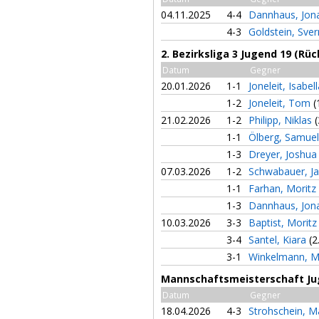
04.11.2025
4-4
Dannhaus, Jo
4-3
Goldstein, Sve
2. Bezirksliga 3 Jugend 19 (Rü
Datum
Gegner
20.01.2026
1-1
Joneleit, Isabel
1-2
Joneleit, Tom
(
21.02.2026
1-2
Philipp, Niklas
(
1-1
Ölberg, Samue
1-3
Dreyer, Joshu
07.03.2026
1-2
Schwabauer, J
1-1
Farhan, Moritz
1-3
Dannhaus, Jo
10.03.2026
3-3
Baptist, Morit
3-4
Santel, Kiara
(2
3-1
Winkelmann, 
Mannschaftsmeisterschaft Ju
Datum
Gegner
18.04.2026
4-3
Strohschein, 