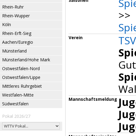
Spi
Saisonen
Rhein-Ruhr
>> 
Rhein-Wupper
Spi
Köln
Rhein-Erft-Sieg
TSV
Verein
Aachen/Euregio
Spi
Münsterland
Münsterland/Hohe Mark
Gut
Ostwestfalen-Nord
Spi
Ostwestfalen/Lippe
Wal
Mittleres Ruhrgebiet
Westfalen-Mitte
Jug
Mannschaftsmeldung
Südwestfalen
Jug
Pokal 2026/27
Jug