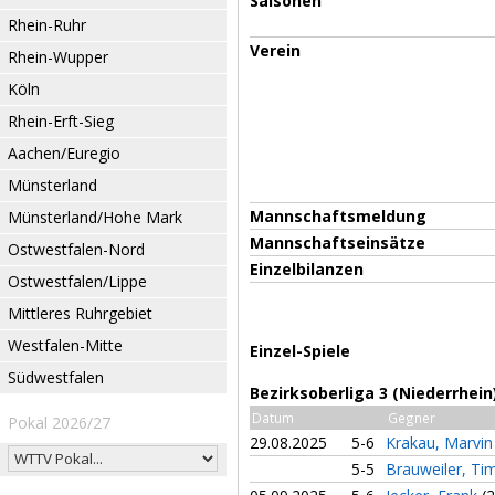
Saisonen
Rhein-Ruhr
Verein
Rhein-Wupper
Köln
Rhein-Erft-Sieg
Aachen/Euregio
Münsterland
Mannschaftsmeldung
Münsterland/Hohe Mark
Mannschaftseinsätze
Ostwestfalen-Nord
Einzelbilanzen
Ostwestfalen/Lippe
Mittleres Ruhrgebiet
Westfalen-Mitte
Einzel-Spiele
Südwestfalen
Bezirksoberliga 3 (Niederrhei
Datum
Gegner
Pokal 2026/27
29.08.2025
5-6
Krakau, Marvi
5-5
Brauweiler, Ti