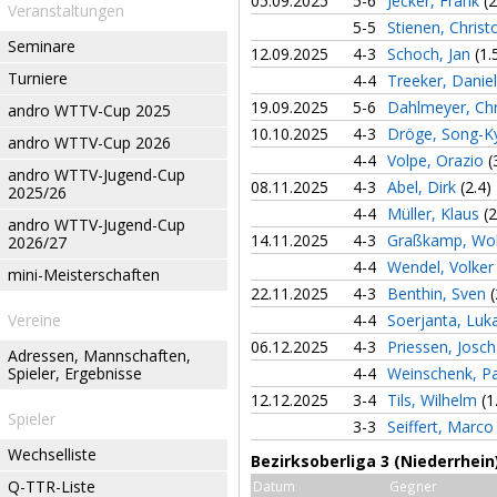
05.09.2025
5-6
Jecker, Frank
(2
Veranstaltungen
5-5
Stienen, Chris
Seminare
12.09.2025
4-3
Schoch, Jan
(1.
Turniere
4-4
Treeker, Danie
19.09.2025
5-6
Dahlmeyer, Chr
andro WTTV-Cup 2025
10.10.2025
4-3
Dröge, Song-
andro WTTV-Cup 2026
4-4
Volpe, Orazio
(
andro WTTV-Jugend-Cup
08.11.2025
4-3
Abel, Dirk
(2.4)
2025/26
4-4
Müller, Klaus
(2
andro WTTV-Jugend-Cup
14.11.2025
4-3
Graßkamp, Wo
2026/27
4-4
Wendel, Volke
mini-Meisterschaften
22.11.2025
4-3
Benthin, Sven
(
Vereine
4-4
Soerjanta, Luk
06.12.2025
4-3
Priessen, Josc
Adressen, Mannschaften,
Spieler, Ergebnisse
4-4
Weinschenk, Pa
12.12.2025
3-4
Tils, Wilhelm
(1
Spieler
3-3
Seiffert, Marc
Wechselliste
Bezirksoberliga 3 (Niederrhei
Q-TTR-Liste
Datum
Gegner