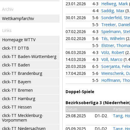
23.01.2026
4-3
Hellweg, Mark
Archiv
4-4
Saddig, Max
(3
30.01.2026
5-6
Sonderfeld, St
Wettkampfarchiv
5-5
Treeker, Danie
Links
07.02.2026
4-3
Spielmann, St
20.02.2026
5-6
Tils, Wilhelm
(2
Homepage WTTV
5-5
Elstner, Thom
click-TT DTTB
06.03.2026
4-3
Völz, Robert
(2
click-TT Baden-Württemberg
14.03.2026
4-3
Völl, Marco
(1.
click-TT Baden
20.03.2026
6-5
Soerjanta, Feli
click-TT Brandenburg
17.04.2026
5-6
Weinschenk, D
5-5
Hoffmann, Th
click-TT Bayern
click-TT Bremen
Doppel-Spiele
click-TT Hamburg
Bezirksoberliga 3 (Niederrhei
click-TT Hessen
Datum
Partner
click-TT Mecklenburg-
29.08.2025
D1-D2
Tang, H
Vorpommern
click-TT Niedersachsen
05.09.2025
D1-D2
Tang, H