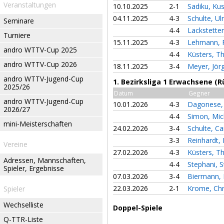
Veranstaltungen
10.10.2025
2-1
Sadiku, Ku
04.11.2025
4-3
Schulte, Ul
Seminare
4-4
Lackstett
Turniere
15.11.2025
4-3
Lehmann, 
andro WTTV-Cup 2025
4-4
Küsters, 
andro WTTV-Cup 2026
18.11.2025
3-4
Meyer, Jör
andro WTTV-Jugend-Cup
1. Bezirksliga 1 Erwachsene (
2025/26
Datum
Gegner
andro WTTV-Jugend-Cup
10.01.2026
4-3
Dagonese,
2026/27
4-4
Simon, Mi
mini-Meisterschaften
24.02.2026
3-4
Schulte, C
3-3
Reinhardt,
Vereine
27.02.2026
4-3
Küsters, 
Adressen, Mannschaften,
4-4
Stephani, 
Spieler, Ergebnisse
07.03.2026
3-4
Biermann, 
22.03.2026
2-1
Krome, Ch
Spieler
Wechselliste
Doppel-Spiele
Q-TTR-Liste