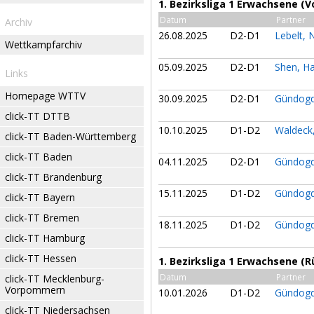
1. Bezirksliga 1 Erwachsene (V
Datum
Partner
Archiv
26.08.2025
D2-D1
Lebelt, 
Wettkampfarchiv
05.09.2025
D2-D1
Shen, H
Links
Homepage WTTV
30.09.2025
D2-D1
Gündogd
click-TT DTTB
10.10.2025
D1-D2
Waldeck
click-TT Baden-Württemberg
click-TT Baden
04.11.2025
D2-D1
Gündogd
click-TT Brandenburg
15.11.2025
D1-D2
Gündogd
click-TT Bayern
click-TT Bremen
18.11.2025
D1-D2
Gündogd
click-TT Hamburg
click-TT Hessen
1. Bezirksliga 1 Erwachsene (
Datum
Partner
click-TT Mecklenburg-
Vorpommern
10.01.2026
D1-D2
Gündogd
click-TT Niedersachsen