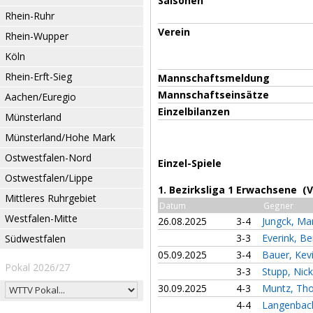
Saisonen
Rhein-Ruhr
Verein
Rhein-Wupper
Köln
Rhein-Erft-Sieg
Mannschaftsmeldung
Mannschaftseinsätze
Aachen/Euregio
Einzelbilanzen
Münsterland
Münsterland/Hohe Mark
Ostwestfalen-Nord
Einzel-Spiele
Ostwestfalen/Lippe
1. Bezirksliga 1 Erwachsene (
Mittleres Ruhrgebiet
Datum
Gegner
Westfalen-Mitte
26.08.2025
3-4
Jungck, Ma
3-3
Everink, B
Südwestfalen
05.09.2025
3-4
Bauer, Kev
Pokal 2026/27
3-3
Stupp, Nic
30.09.2025
4-3
Muntz, T
4-4
Langenbac