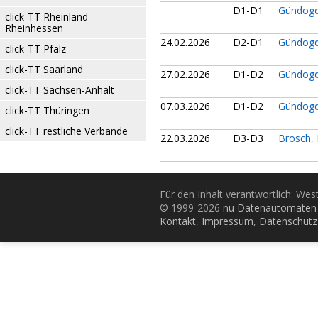
D1-D1
Gündogd
click-TT Rheinland-
Rheinhessen
24.02.2026
D2-D1
Gündogd
click-TT Pfalz
click-TT Saarland
27.02.2026
D1-D2
Gündogd
click-TT Sachsen-Anhalt
07.03.2026
D1-D2
Gündogd
click-TT Thüringen
click-TT restliche Verbände
22.03.2026
D3-D3
Brosch,
Für den Inhalt verantwortlich: Wes
© 1999-2026
nu Datenautomaten 
Kontakt
,
Impressum
,
Datenschutz