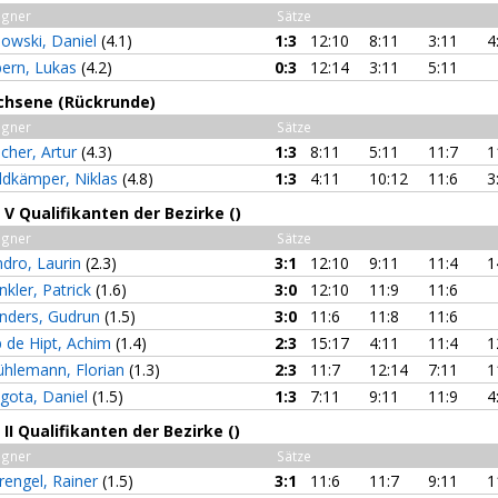
gner
Sätze
sowski, Daniel
(4.1)
1:3
12:10
8:11
3:11
4
bern, Lukas
(4.2)
0:3
12:14
3:11
5:11
chsene (Rückrunde)
gner
Sätze
scher, Artur
(4.3)
1:3
8:11
5:11
11:7
1
ldkämper, Niklas
(4.8)
1:3
4:11
10:12
11:6
3
V Qualifikanten der Bezirke ()
gner
Sätze
ndro, Laurin
(2.3)
3:1
12:10
9:11
11:4
1
nkler, Patrick
(1.6)
3:0
12:10
11:9
11:6
nders, Gudrun
(1.5)
3:0
11:6
11:8
11:6
 de Hipt, Achim
(1.4)
2:3
15:17
4:11
11:4
1
hlemann, Florian
(1.3)
2:3
11:7
12:14
7:11
1
gota, Daniel
(1.5)
1:3
7:11
9:11
11:9
4
II Qualifikanten der Bezirke ()
gner
Sätze
rengel, Rainer
(1.5)
3:1
11:6
11:7
9:11
1