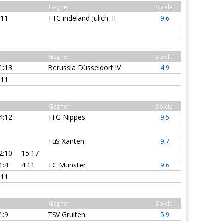
Gegner
Spiele
:11
TTC indeland Jülich III
9:6
Gegner
Spiele
1:13
Borussia Düsseldorf IV
4:9
:11
Gegner
Spiele
4:12
TFG Nippes
9:5
TuS Xanten
9:7
2:10
15:17
1:4
4:11
TG Münster
9:6
:11
Gegner
Spiele
1:9
TSV Gruiten
5:9