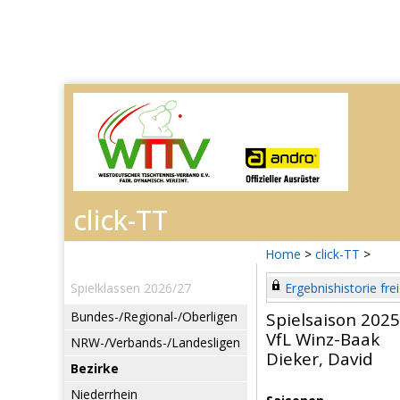
Home
>
click-TT
>
Spielklassen 2026/27
Ergebnishistorie frei
Bundes-/Regional-/Oberligen
Spielsaison 202
VfL Winz-Baak
NRW-/Verbands-/Landesligen
Dieker, David
Bezirke
Niederrhein