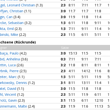
gel, Leonard Christian
(1.3)
2:3
8:11
7:11
11:7
1
ffjan, Christian
(1.1)
3:0
11:7
11:7
11:8
lgin, Can
(3.4)
3:0
11:9
11:8
11:4
ecke, Sebastian
(3.2)
1:3
6:11
11:8
9:11
1
kta, Emil
(2.3)
1:3
7:11
9:11
11:4
1
binski, Mike
(2.2)
2:3
11:5
6:11
5:11
1
achsene (Rückrunde)
gner
Sätze
baça, Paulo
(4.2)
3:0
15:13
11:5
11:5
bid, Anhelina
(3.6)
0:3
7:11
9:11
7:11
ettin, Luca
(2.6)
3:2
11:8
8:11
8:11
1
rbnik, Pierre
(2.5)
2:3
4:11
14:12
11:6
8
eiter, Marc
(1.1)
1:3
5:11
5:11
11:9
5
rkowsky, Dennis
(1.2)
3:1
8:11
13:11
11:4
1
atel, David
(1.1)
3:0
11:5
11:8
11:8
hl, Vincent
(1.2)
2:3
5:11
11:9
6:11
1
holz, Gavin
(2.3)
3:1
11:5
6:11
12:10
1
nnemann, Malte
(2.4)
2:3
11:9
11:6
11:13
5