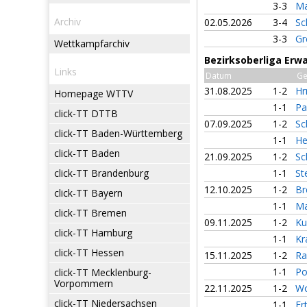
3-3
Ma
Archiv
02.05.2026
3-4
Sc
3-3
Gr
Wettkampfarchiv
Bezirksoberliga Erw
Links
Datum
Ge
31.08.2025
1-2
Hr
Homepage WTTV
1-1
Pa
click-TT DTTB
07.09.2025
1-2
Sc
click-TT Baden-Württemberg
1-1
He
click-TT Baden
21.09.2025
1-2
Sc
click-TT Brandenburg
1-1
St
12.10.2025
1-2
Br
click-TT Bayern
1-1
Ma
click-TT Bremen
09.11.2025
1-2
Ku
click-TT Hamburg
1-1
Kr
click-TT Hessen
15.11.2025
1-2
Ra
1-1
Po
click-TT Mecklenburg-
Vorpommern
22.11.2025
1-2
Wo
click-TT Niedersachsen
1-1
Er