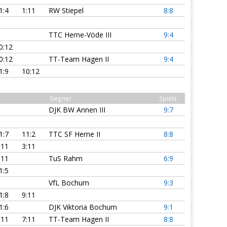
1:4
1:11
RW Stiepel
8:8
TTC Herne-Vöde III
9:4
0:12
0:12
TT-Team Hagen II
9:4
1:9
10:12
Gegner
Spiele
DJK BW Annen III
9:7
1:7
11:2
TTC SF Herne II
8:8
:11
3:11
:11
TuS Rahm
6:9
1:5
VfL Bochum
9:3
1:8
9:11
1:6
DJK Viktoria Bochum
9:1
:11
7:11
TT-Team Hagen II
8:8