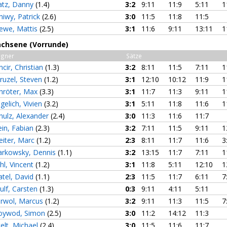
tz, Danny
(1.4)
3:2
9:11
11:9
5:11
1
hiwy, Patrick
(2.6)
3:0
11:5
11:8
11:5
ewe, Mattis
(2.5)
3:1
11:6
9:11
13:11
1
achsene (Vorrunde)
gner
Sätze
ncir, Christian
(1.3)
3:2
8:11
11:5
7:11
1
ruzel, Steven
(1.2)
3:1
12:10
10:12
11:9
1
hröter, Max
(3.3)
3:1
11:7
11:3
9:11
1
gelich, Vivien
(3.2)
3:1
5:11
11:8
11:6
1
hulz, Alexander
(2.4)
3:0
11:3
11:6
11:7
ein, Fabian
(2.3)
3:2
7:11
11:5
9:11
1
eiter, Marc
(1.2)
2:3
8:11
11:7
11:6
3
rkowsky, Dennis
(1.1)
3:2
13:15
11:7
7:11
1
hl, Vincent
(1.2)
3:1
11:8
5:11
12:10
1
atel, David
(1.1)
2:3
11:5
11:7
6:11
7
ulf, Carsten
(1.3)
0:3
9:11
4:11
5:11
rwol, Marcus
(1.2)
3:2
9:11
11:3
11:5
7
ywod, Simon
(2.5)
3:0
11:2
14:12
11:3
telt, Michael
(2.4)
3:0
11:5
11:6
11:7