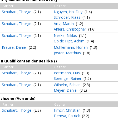
Partner
Gegner
Schubart, Thorge
(2.1)
Nguyen, Hai Duy
(1.4)
Schröder, Klaas
(4.1)
Schubart, Thorge
(2.1)
Artz, Martin
(1.2)
Ahlers, Christopher
(1.6)
Schubart, Thorge
(2.1)
Neske, Niklas
(1.1)
Op de Hipt, Achim
(1.4)
Krause, Daniel
(2.2)
Mühlemann, Florian
(1.3)
Jöster, Matthias
(1.8)
II Qualifikanten der Bezirke ()
Partner
Gegner
Schubart, Thorge
(2.1)
Pottmann, Luis
(1.3)
Sprengel, Rainer
(1.5)
Schubart, Thorge
(2.1)
Wilhelm, Fabian
(2.3)
Meyer, Daniel
(3.2)
achsene (Vorrunde)
Partner
Gegner
Schubart, Thorge
(2.3)
Hrncir, Christian
(1.3)
Demsa, Patrick
(2.2)