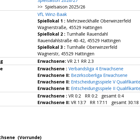
Spielsaison 2026/27
>> Spielsaison 2025/26
VfL Winz-Baak
Spiellokal 1
:
Mehrzweckhalle Oberwinzerfeld
Wagnerstraße, 45529 Hattingen
Spiellokal 2
:
Turnhalle Rauendahl
Rauendahlstraße 40-42, 45529 Hattingen
Spiellokal 3
:
Turnhalle Oberwinzerfeld
Wagnerstr, 45529 Hattingen
ng
Erwachsene:
VR 2.1 RR 2.3
ze
Erwachsene :
Verbandsliga 4 Erwachsene
Erwachsene II:
Bezirksoberliga Erwachsene
Erwachsene II:
Entscheidungsspiele V Qualifikant
Erwachsene II:
Entscheidungsspiele II Qualifikant
Erwachsene :
VR 0:2 RR 0:2 gesamt 0:4
Erwachsene II:
VR 13:7 RR 17:11 gesamt 30:18
chsene (Vorrunde)