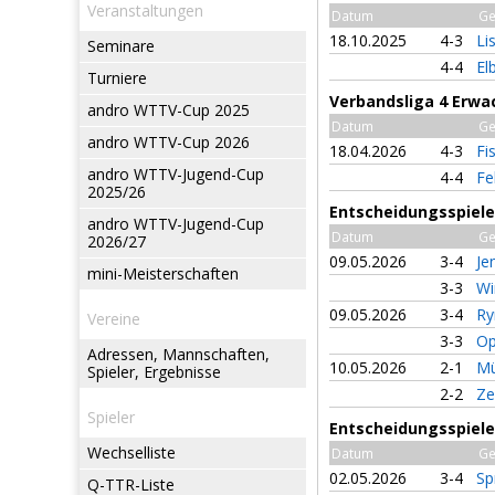
Veranstaltungen
Datum
Ge
18.10.2025
4-3
Li
Seminare
4-4
El
Turniere
Verbandsliga 4 Erwa
andro WTTV-Cup 2025
Datum
Ge
andro WTTV-Cup 2026
18.04.2026
4-3
Fi
andro WTTV-Jugend-Cup
4-4
Fe
2025/26
Entscheidungsspiele 
andro WTTV-Jugend-Cup
Datum
Ge
2026/27
09.05.2026
3-4
Je
mini-Meisterschaften
3-3
Wi
09.05.2026
3-4
Ry
Vereine
3-3
Op
Adressen, Mannschaften,
10.05.2026
2-1
Mü
Spieler, Ergebnisse
2-2
Ze
Spieler
Entscheidungsspiele 
Wechselliste
Datum
Ge
02.05.2026
3-4
Sp
Q-TTR-Liste