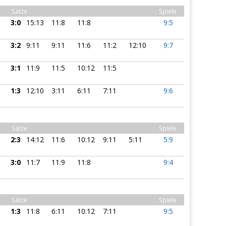
Sätze
Spiele
3:0
15:13
11:8
11:8
9:5
3:2
9:11
9:11
11:6
11:2
12:10
9:7
3:1
11:9
11:5
10:12
11:5
1:3
12:10
3:11
6:11
7:11
9:6
Sätze
Spiele
2:3
14:12
11:6
10:12
9:11
5:11
5:9
3:0
11:7
11:9
11:8
9:4
Sätze
Spiele
1:3
11:8
6:11
10:12
7:11
9:5