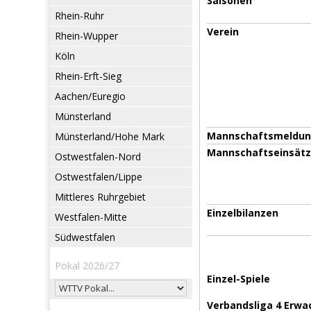
Saisonen
Rhein-Ruhr
Verein
Rhein-Wupper
Köln
Rhein-Erft-Sieg
Aachen/Euregio
Münsterland
Mannschaftsmeldu
Münsterland/Hohe Mark
Mannschaftseinsät
Ostwestfalen-Nord
Ostwestfalen/Lippe
Mittleres Ruhrgebiet
Einzelbilanzen
Westfalen-Mitte
Südwestfalen
Pokal 2026/27
Einzel-Spiele
Verbandsliga 4 Erwa