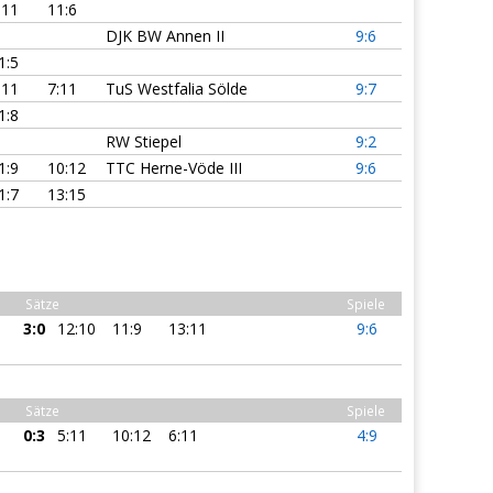
:11
11:6
DJK BW Annen II
9:6
1:5
:11
7:11
TuS Westfalia Sölde
9:7
1:8
RW Stiepel
9:2
1:9
10:12
TTC Herne-Vöde III
9:6
1:7
13:15
Sätze
Spiele
3:0
12:10
11:9
13:11
9:6
Sätze
Spiele
0:3
5:11
10:12
6:11
4:9