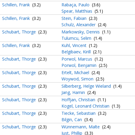
Schillen, Frank
(3.2)
Rabaça, Paulo
(3.6)
Spear, Matthias
(5.1)
Schillen, Frank
(3.2)
Stein, Fabian
(2.3)
Schulz, Alexander
(2.4)
Schubart, Thorge
(2.3)
Markowsky, Dennis
(1.1)
Tulumcu, Selim
(1.4)
Schillen, Frank
(3.2)
Kuhl, Vincent
(1.2)
Belgibaev, Kirill
(2.1)
Schubart, Thorge
(2.3)
Porwol, Marcus
(1.2)
Porwol, Benjamin
(2.5)
Schubart, Thorge
(2.3)
Ertelt, Michael
(2.4)
Woywod, Simon
(2.5)
Schubart, Thorge
(2.3)
Silberberg, Helge Wieland
(1.4)
Jang, Hamin
(2.4)
Schubart, Thorge
(2.3)
Hoffjan, Christian
(1.1)
Kogel, Leonard Christian
(1.3)
Schubart, Thorge
(2.3)
Tiecke, Sebastian
(3.2)
Bilgin, Can
(3.4)
Schubart, Thorge
(2.3)
Wünnemann, Malte
(2.4)
Just, Phillip
(3.3)