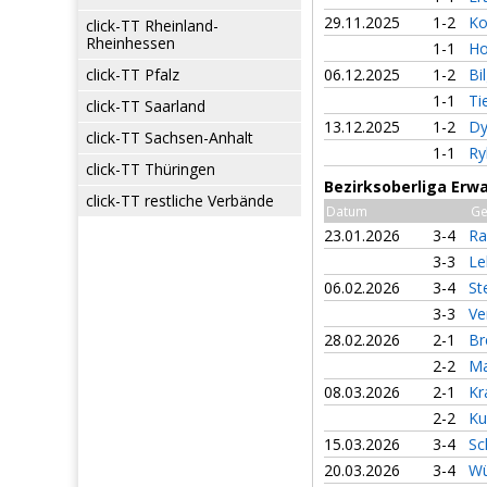
29.11.2025
1-2
Ko
click-TT Rheinland-
Rheinhessen
1-1
Ho
click-TT Pfalz
06.12.2025
1-2
Bi
1-1
Ti
click-TT Saarland
13.12.2025
1-2
Dy
click-TT Sachsen-Anhalt
1-1
Ry
click-TT Thüringen
Bezirksoberliga Erw
click-TT restliche Verbände
Datum
Ge
23.01.2026
3-4
Ra
3-3
Le
06.02.2026
3-4
St
3-3
Ve
28.02.2026
2-1
Br
2-2
Ma
08.03.2026
2-1
Kr
2-2
Ku
15.03.2026
3-4
Sc
20.03.2026
3-4
Wü