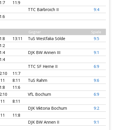
1:7
11:9
TTC Bärbroich II
9:4
1:6
Gegner
Spiele
1:8
13:11
TuS Westfalia Sölde
9:5
1:2
1:4
DJK BW Annen III
9:1
1:4
TTC SF Herne II
6:9
2:10
11:7
:11
8:11
TuS Rahm
9:6
1:8
11:6
2:10
VfL Bochum
6:9
:11
8:11
DJK Viktoria Bochum
9:2
:11
11:8
DJK BW Annen II
9:1