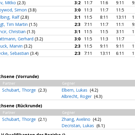
iev, Mitko
(2.3)
3:2
11:7
11:6
9:11
9
ywod, Simon
(3.8)
3:0
11:3
11:7
11:5
lbing, Ralf
(2.8)
3:1
11:5
8:11
13:11
1
gt, Tim Martin
(1.5)
2:3
7:11
11:7
11:1
9
ncir, Christian
(1.3)
3:1
11:5
11:5
3:11
1
ttmann, Gerhard
(3.2)
3:0
11:5
11:3
11:7
uck, Marvin
(3.2)
2:3
11:5
9:11
9:11
1
ecke, Sebastian
(3.4)
2:3
7:11
13:11
6:11
1
chsene (Vorrunde)
Partner
Gegner
Schubart, Thorge
(2.3)
Elbern, Lukas
(4.2)
Albrecht, Roger
(4.3)
chsene (Rückrunde)
Partner
Gegner
Schubart, Thorge
(2.1)
Zhang, Avelino
(4.2)
Decristan, Lukas
(6.1)
V Qualifikanten der Bezirke ()