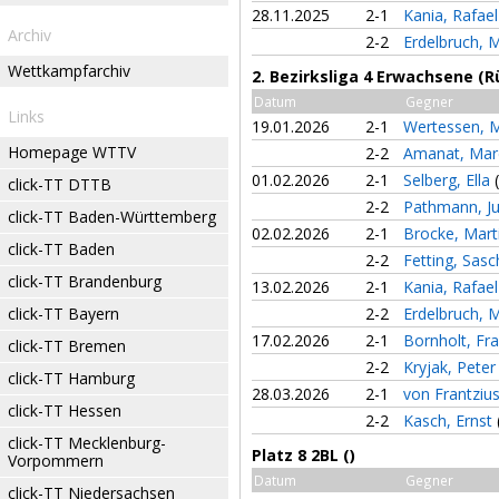
28.11.2025
2-1
Kania, Rafae
Archiv
2-2
Erdelbruch,
Wettkampfarchiv
2. Bezirksliga 4 Erwachsene (
Datum
Gegner
Links
19.01.2026
2-1
Wertessen, 
Homepage WTTV
2-2
Amanat, Mar
01.02.2026
2-1
Selberg, Ella
click-TT DTTB
2-2
Pathmann, Ju
click-TT Baden-Württemberg
02.02.2026
2-1
Brocke, Mart
click-TT Baden
2-2
Fetting, Sas
click-TT Brandenburg
13.02.2026
2-1
Kania, Rafae
click-TT Bayern
2-2
Erdelbruch,
17.02.2026
2-1
Bornholt, Fr
click-TT Bremen
2-2
Kryjak, Pete
click-TT Hamburg
28.03.2026
2-1
von Frantziu
click-TT Hessen
2-2
Kasch, Ernst
click-TT Mecklenburg-
Platz 8 2BL ()
Vorpommern
Datum
Gegner
click-TT Niedersachsen