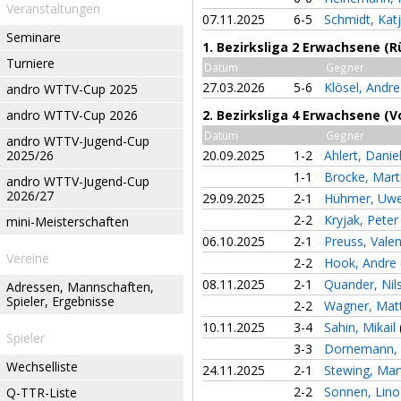
Veranstaltungen
07.11.2025
6-5
Schmidt, Kat
Seminare
1. Bezirksliga 2 Erwachsene (
Turniere
Datum
Gegner
27.03.2026
5-6
Klösel, Andr
andro WTTV-Cup 2025
andro WTTV-Cup 2026
2. Bezirksliga 4 Erwachsene (V
Datum
Gegner
andro WTTV-Jugend-Cup
2025/26
20.09.2025
1-2
Ahlert, Danie
1-1
Brocke, Mart
andro WTTV-Jugend-Cup
2026/27
29.09.2025
2-1
Hühmer, Uw
2-2
Kryjak, Pete
mini-Meisterschaften
06.10.2025
2-1
Preuss, Vale
Vereine
2-2
Hook, Andre
08.11.2025
2-1
Quander, Nil
Adressen, Mannschaften,
Spieler, Ergebnisse
2-2
Wagner, Mat
10.11.2025
3-4
Sahin, Mikail
Spieler
3-3
Dornemann, 
Wechselliste
24.11.2025
2-1
Stewing, Mar
2-2
Sonnen, Lin
Q-TTR-Liste