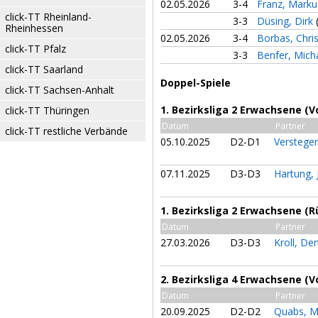
02.05.2026
3-4
Franz, Mark
click-TT Rheinland-
3-3
Düsing, Dirk
Rheinhessen
02.05.2026
3-4
Borbas, Chri
click-TT Pfalz
3-3
Benfer, Mich
click-TT Saarland
Doppel-Spiele
click-TT Sachsen-Anhalt
1. Bezirksliga 2 Erwachsene (V
click-TT Thüringen
Datum
Partner
click-TT restliche Verbände
05.10.2025
D2-D1
Verstegen
07.11.2025
D3-D3
Hartung,
1. Bezirksliga 2 Erwachsene (
Datum
Partner
27.03.2026
D3-D3
Kroll, De
2. Bezirksliga 4 Erwachsene (V
Datum
Partner
20.09.2025
D2-D2
Quabs, M