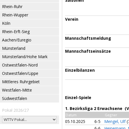
Saisonen
Rhein-Ruhr
Rhein-Wupper
Verein
Köln
Rhein-Erft-Sieg
Mannschaftsmeldung
Aachen/Euregio
Münsterland
Mannschaftseinsätze
Münsterland/Hohe Mark
Ostwestfalen-Nord
Einzelbilanzen
Ostwestfalen/Lippe
Mittleres Ruhrgebiet
Westfalen-Mitte
Einzel-Spiele
Südwestfalen
1. Bezirksliga 2 Erwachsene (
Pokal 2026/27
Datum
Gegner
05.10.2025
6-5
Mengel, Ulf
(
6-6
Heinemann, 