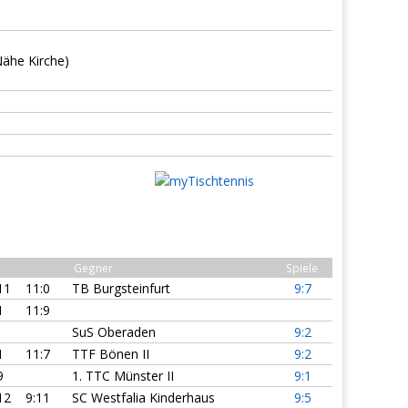
ähe Kirche)
Gegner
Spiele
11
11:0
TB Burgsteinfurt
9:7
1
11:9
SuS Oberaden
9:2
1
11:7
TTF Bönen II
9:2
9
1. TTC Münster II
9:1
12
9:11
SC Westfalia Kinderhaus
9:5