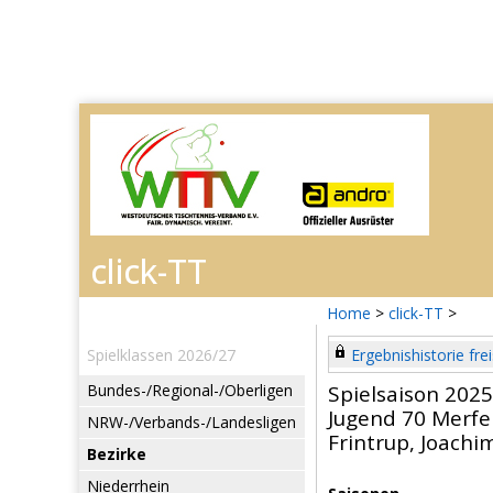
Home
>
click-TT
>
Spielklassen 2026/27
Ergebnishistorie frei
Bundes-/Regional-/Oberligen
Spielsaison 202
Jugend 70 Merfe
NRW-/Verbands-/Landesligen
Frintrup, Joachi
Bezirke
Niederrhein