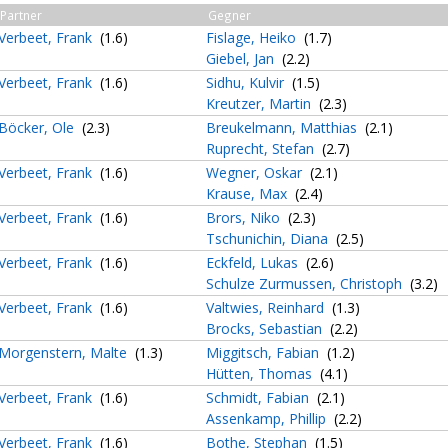
Partner
Gegner
Verbeet, Frank
(1.6)
Fislage, Heiko
(1.7)
Giebel, Jan
(2.2)
Verbeet, Frank
(1.6)
Sidhu, Kulvir
(1.5)
Kreutzer, Martin
(2.3)
Böcker, Ole
(2.3)
Breukelmann, Matthias
(2.1)
Ruprecht, Stefan
(2.7)
Verbeet, Frank
(1.6)
Wegner, Oskar
(2.1)
Krause, Max
(2.4)
Verbeet, Frank
(1.6)
Brors, Niko
(2.3)
Tschunichin, Diana
(2.5)
Verbeet, Frank
(1.6)
Eckfeld, Lukas
(2.6)
Schulze Zurmussen, Christoph
(3.2)
Verbeet, Frank
(1.6)
Valtwies, Reinhard
(1.3)
Brocks, Sebastian
(2.2)
Morgenstern, Malte
(1.3)
Miggitsch, Fabian
(1.2)
Hütten, Thomas
(4.1)
Verbeet, Frank
(1.6)
Schmidt, Fabian
(2.1)
Assenkamp, Phillip
(2.2)
Verbeet, Frank
(1.6)
Bothe, Stephan
(1.5)