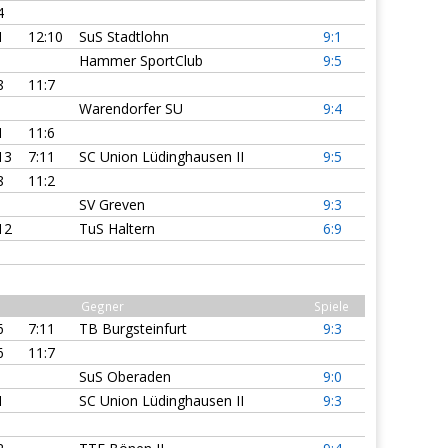
4
1
12:10
SuS Stadtlohn
9:1
Hammer SportClub
9:5
8
11:7
Warendorfer SU
9:4
1
11:6
13
7:11
SC Union Lüdinghausen II
9:5
8
11:2
SV Greven
9:3
12
TuS Haltern
6:9
Gegner
Spiele
6
7:11
TB Burgsteinfurt
9:3
6
11:7
SuS Oberaden
9:0
1
SC Union Lüdinghausen II
9:3