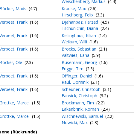
Weischenberg, Markus
(4.4)
Böcker, Mads
(4.7)
Krause, Max
(2.6)
Hirschberg, Felix
(3.3)
Verbeet, Frank
(1.6)
Djahanbaz, Farzad
(4.5)
Tschunichin, Diana
(2.4)
Verbeet, Frank
(1.6)
Keilinghaus, Kilian
(1.4)
Weikum, Willi
(1.6)
Verbeet, Frank
(1.6)
Brocks, Sebastian
(2.1)
Valtwies, Lana
(5.9)
Böcker, Ole
(2.3)
Busemann, Georg
(1.6)
Frigge, Tim
(2.3)
Verbeet, Frank
(1.6)
Offinger, Daniel
(1.6)
Raul, Dominik
(2.1)
Verbeet, Frank
(1.6)
Scheuner, Christoph
(3.1)
Farwick, Christoph
(3.2)
Grottke, Marcel
(1.5)
Brockmann, Tim
(2.2)
Lakenbrink, Roman
(2.4)
Grottke, Marcel
(1.5)
Wischnewski, Samuel
(2.2)
Nowicki, Max
(2.3)
sene (Rückrunde)