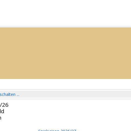
schalten ...
5/26
ld
m