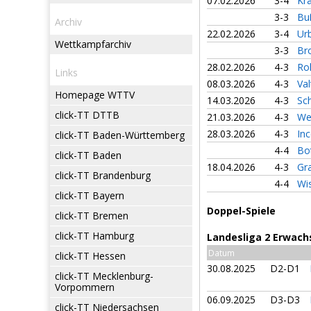
07.02.2026
3-4
Kr
3-3
Bu
Archiv
22.02.2026
3-4
Ur
Wettkampfarchiv
3-3
Br
28.02.2026
4-3
Ro
Links
08.03.2026
4-3
Va
Homepage WTTV
14.03.2026
4-3
Sc
click-TT DTTB
21.03.2026
4-3
We
28.03.2026
4-3
In
click-TT Baden-Württemberg
4-4
Bo
click-TT Baden
18.04.2026
4-3
Gr
click-TT Brandenburg
4-4
Wi
click-TT Bayern
Doppel-Spiele
click-TT Bremen
click-TT Hamburg
Landesliga 2 Erwach
Datum
click-TT Hessen
30.08.2025
D2-D1
click-TT Mecklenburg-
Vorpommern
06.09.2025
D3-D3
click-TT Niedersachsen