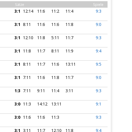
Sätze
Spiele
3:1
12:14
11:6
11:2
11:4
9:3
3:1
8:11
11:6
11:6
11:8
9:0
3:1
12:10
11:8
5:11
11:7
9:3
3:1
11:8
11:7
8:11
11:9
9:4
3:1
8:11
11:7
11:6
13:11
9:5
3:1
7:11
11:6
11:8
11:7
9:0
1:3
7:11
9:11
11:4
3:11
9:3
3:0
11:3
14:12
13:11
9:1
3:0
11:6
11:6
11:3
9:3
3:1
3:11
11:7
12:10
11:8
9:4