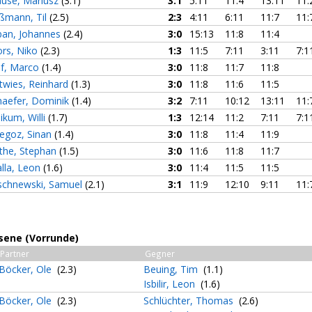
ause, Mariusz
(3.1)
3:1
5:11
11:4
13:11
11:
ßmann, Til
(2.5)
2:3
4:11
6:11
11:7
11:
ban, Johannes
(2.4)
3:0
15:13
11:8
11:4
ors, Niko
(2.3)
1:3
11:5
7:11
3:11
7:1
lf, Marco
(1.4)
3:0
11:8
11:7
11:8
ltwies, Reinhard
(1.3)
3:0
11:8
11:6
11:5
haefer, Dominik
(1.4)
3:2
7:11
10:12
13:11
11:
ikum, Willi
(1.7)
1:3
12:14
11:2
7:11
7:1
cegoz, Sinan
(1.4)
3:0
11:8
11:4
11:9
the, Stephan
(1.5)
3:0
11:6
11:8
11:7
alla, Leon
(1.6)
3:0
11:4
11:5
11:5
schnewski, Samuel
(2.1)
3:1
11:9
12:10
9:11
11:
sene (Vorrunde)
Partner
Gegner
Böcker, Ole
(2.3)
Beuing, Tim
(1.1)
Isbilir, Leon
(1.6)
Böcker, Ole
(2.3)
Schlüchter, Thomas
(2.6)