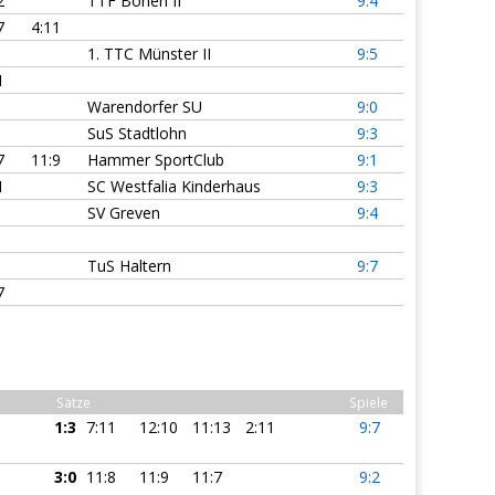
2
TTF Bönen II
9:4
7
4:11
1. TTC Münster II
9:5
1
Warendorfer SU
9:0
SuS Stadtlohn
9:3
7
11:9
Hammer SportClub
9:1
1
SC Westfalia Kinderhaus
9:3
SV Greven
9:4
TuS Haltern
9:7
7
Sätze
Spiele
1:3
7:11
12:10
11:13
2:11
9:7
3:0
11:8
11:9
11:7
9:2