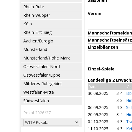
Saisonen
Rhein-Ruhr
Verein
Rhein-Wupper
Köln
Rhein-Erft-Sieg
Mannschaftsmeldu
Mannschaftseinsät
Aachen/Euregio
Einzelbilanzen
Münsterland
Münsterland/Hohe Mark
Ostwestfalen-Nord
Einzel-Spiele
Ostwestfalen/Lippe
Landesliga 2 Erwach
Mittleres Ruhrgebiet
Datum
Ge
Westfalen-Mitte
30.08.2025
3-4
Isb
3-3
Hin
Südwestfalen
06.09.2025
4-3
Sid
Pokal 2026/27
20.09.2025
3-4
Hir
04.10.2025
4-3
Ts
11.10.2025
4-3
Kei