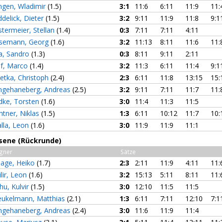
ngen, Wladimir
(1.5)
3:1
11:6
6:11
11:9
11:
delick, Dieter
(1.5)
3:2
9:11
11:9
11:8
9:1
stermeier, Stellan
(1.4)
0:3
7:11
7:11
4:11
semann, Georg
(1.6)
3:2
11:13
8:11
11:6
11:
ra, Sandro
(1.3)
0:3
8:11
9:11
2:11
lf, Marco
(1.4)
3:2
11:3
6:11
11:4
9:1
letka, Christoph
(2.4)
2:3
6:11
11:8
13:15
15:
ngehaneberg, Andreas
(2.5)
3:2
9:11
7:11
11:7
11:
dke, Torsten
(1.6)
3:0
11:4
11:3
11:5
htner, Niklas
(1.5)
1:3
6:11
10:12
11:7
10:
alla, Leon
(1.6)
3:0
11:9
11:9
11:1
sene (Rückrunde)
gner
Sätze
slage, Heiko
(1.7)
2:3
2:11
11:9
4:11
11:
ilir, Leon
(1.6)
3:2
15:13
5:11
8:11
11:
hu, Kulvir
(1.5)
3:0
12:10
11:5
11:5
eukelmann, Matthias
(2.1)
1:3
6:11
7:11
12:10
7:1
ngehaneberg, Andreas
(2.4)
3:0
11:6
11:9
11:4