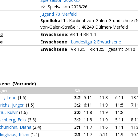
Spielsaison 2026/27
>> Spielsaison 2025/26
Jugend 70 Merfeld
Spiellokal 1
:
Kardinal-von-Galen-Grundschule (N
von-Galen-Straße 1, 48249 Dülmen-Merfeld
ng
Erwachsene:
VR 1.4 RR 1.4
ze
Erwachsene :
Landesliga 2 Erwachsene
Erwachsene :
VR 12:5 RR 12:5 gesamt 24:10
sene (Vorrunde)
gner
Sätze
ilir, Leon
(1.6)
3:2
5:11
11:8
6:11
13:
richs, Jürgen
(1.5)
3:2
6:11
11:9
11:5
7:1
hu, Kulvir
(1.6)
3:0
11:8
11:9
11:8
schberg, Felix
(3.3)
3:2
11:8
11:9
5:11
8:1
chunichin, Diana
(2.4)
3:1
11:7
11:6
1:11
11:
linghaus, Kilian
(1.4)
2:3
11:7
5:11
11:9
10: