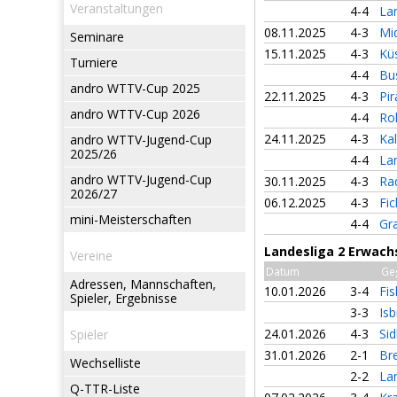
Veranstaltungen
4-4
La
08.11.2025
4-3
Mid
Seminare
15.11.2025
4-3
Kü
Turniere
4-4
Bu
andro WTTV-Cup 2025
22.11.2025
4-3
Pi
andro WTTV-Cup 2026
4-4
Ro
24.11.2025
4-3
Ka
andro WTTV-Jugend-Cup
2025/26
4-4
La
andro WTTV-Jugend-Cup
30.11.2025
4-3
Ra
2026/27
06.12.2025
4-3
Fic
mini-Meisterschaften
4-4
Gr
Landesliga 2 Erwach
Vereine
Datum
Ge
Adressen, Mannschaften,
10.01.2026
3-4
Fi
Spieler, Ergebnisse
3-3
Isb
24.01.2026
4-3
Sid
Spieler
31.01.2026
2-1
Br
Wechselliste
2-2
La
Q-TTR-Liste