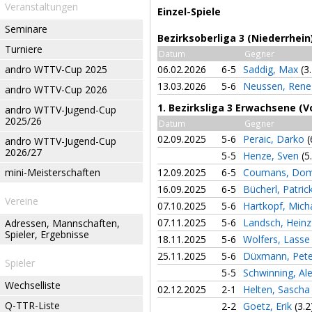
Veranstaltungen
Einzel-Spiele
Seminare
Bezirksoberliga 3 (Niederrhei
Turniere
Datum
Gegner
andro WTTV-Cup 2025
06.02.2026
6-5
Saddig, Max
(3
13.03.2026
5-6
Neussen, Ren
andro WTTV-Cup 2026
1. Bezirksliga 3 Erwachsene (V
andro WTTV-Jugend-Cup
2025/26
Datum
Gegner
02.09.2025
5-6
Peraic, Darko
(
andro WTTV-Jugend-Cup
2026/27
5-5
Henze, Sven
(5
mini-Meisterschaften
12.09.2025
6-5
Coumans, Dom
16.09.2025
6-5
Bücherl, Patric
Vereine
07.10.2025
5-6
Hartkopf, Mich
07.11.2025
5-6
Landsch, Heinz
Adressen, Mannschaften,
Spieler, Ergebnisse
18.11.2025
5-6
Wolfers, Lass
25.11.2025
5-6
Düxmann, Pet
Spieler
5-5
Schwinning, Al
Wechselliste
02.12.2025
2-1
Helten, Sasch
Q-TTR-Liste
2-2
Goetz, Erik
(3.2