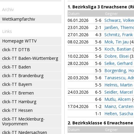
1. Bezirksliga 3 Erwachsene (
Archiv
Datum
Gegner
Wettkampfarchiv
06.01.2026
5-6
Schwarz, Volke
23.01.2026
2-1
Janßen, Thie
Links
27.01.2026
4-3
Schmitz, Frank
Homepage WTTV
08.02.2026
5-6
Mok, Tin Jau
(4
5-5
Koch, Bastian
click-TT DTTB
10.02.2026
5-6
Dobre, Elisei
(3
click-TT Baden-Württemberg
28.02.2026
5-6
Selke, Gerhard
click-TT Baden
5-5
Borgerding, Ho
click-TT Brandenburg
20.03.2026
5-6
Tanasescu, Ad
click-TT Bayern
5-5
Helmis, Martin
24.03.2026
6-5
Seidler, Marcel
click-TT Bremen
6-6
Mutlu, Alicem
(
click-TT Hamburg
17.04.2026
1-2
Mainz, Carste
click-TT Hessen
1-1
Helten, Sasch
click-TT Mecklenburg-
2. Bezirksklasse 6 Erwachsene
Vorpommern
Datum
Gegner
click-TT Niedersachsen