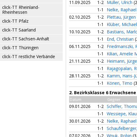
11.09.2025
1-2
Müller, Ulrich
(
click-TT Rheinland-
1-1
Nelke, Raphae
Rheinhessen
02.10.2025
1-2
Plettau, Jürgen
click-TT Pfalz
1-1
Klüber, Michae
click-TT Saarland
10.10.2025
1-2
Bastians, Mar
click-TT Sachsen-Anhalt
1-1
End, Christian
(
06.11.2025
1-2
Friedmanszki,
click-TT Thüringen
1-1
Kilian, Amelie 
click-TT restliche Verbände
21.11.2025
1-2
Heimann, Jürg
1-1
Rajagopalan, 
28.11.2025
1-2
Kamm, Hans-J
1-1
Könen, Timo
(
2. Bezirksklasse 6 Erwachsene
Datum
Gegner
09.01.2026
1-2
Schiffer, Tho
1-1
Wessiepe, Kla
30.01.2026
1-2
Nelke, Raphae
1-1
Schaufelberger
07.02.2026
1-2
Wnuk, Robin
(3