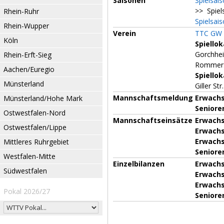
Saisonen
Spielsai
>> Spiel
Rhein-Ruhr
Spielsai
Rhein-Wupper
Verein
TTC GW 
Köln
Spiellok
Gorchhei
Rhein-Erft-Sieg
Rommers
Aachen/Euregio
Spiellok
Münsterland
Giller S
Mannschaftsmeldung
Erwachs
Münsterland/Hohe Mark
Senioren
Ostwestfalen-Nord
Mannschaftseinsätze
Erwachs
Ostwestfalen/Lippe
Erwachs
Erwachse
Mittleres Ruhrgebiet
Senioren
Westfalen-Mitte
Einzelbilanzen
Erwachs
Südwestfalen
Erwachs
Erwachse
Pokal 2026/27
Senioren