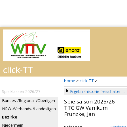
Home
>
click-TT
>
Spielklassen 2026/27
Ergebnishistorie freischalten ...
Bundes-/Regional-/Oberligen
Spielsaison 2025/26
TTC GW Vanikum
NRW-/Verbands-/Landesligen
Frunzke, Jan
Bezirke
Niederrhein