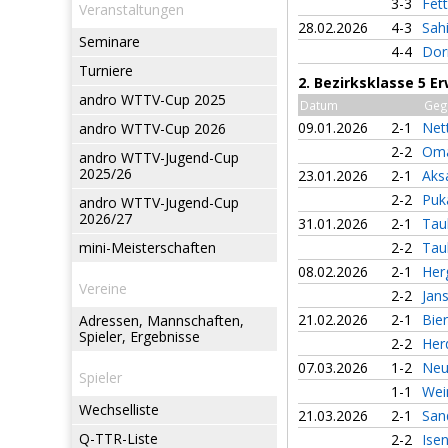
3-3
Fet
Veranstaltungen
28.02.2026
4-3
Sahi
Seminare
4-4
Dor
Turniere
2. Bezirksklasse 5 
andro WTTV-Cup 2025
Datum
Geg
09.01.2026
2-1
Net
andro WTTV-Cup 2026
2-2
Om
andro WTTV-Jugend-Cup
2025/26
23.01.2026
2-1
Aks
2-2
Puk
andro WTTV-Jugend-Cup
2026/27
31.01.2026
2-1
Tau
mini-Meisterschaften
2-2
Tau
08.02.2026
2-1
Herg
Vereine
2-2
Jan
21.02.2026
2-1
Bie
Adressen, Mannschaften,
Spieler, Ergebnisse
2-2
Her
07.03.2026
1-2
Neu
Spieler
1-1
Wei
Wechselliste
21.03.2026
2-1
San
Q-TTR-Liste
2-2
Ise