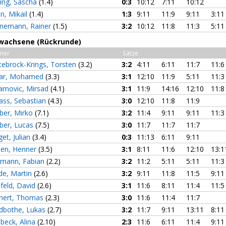
ting, Sascha
(1.4)
0:3
10:12
7:11
10:12
n, Mikail
(1.4)
1:3
9:11
11:9
9:11
3:11
nemann, Rainer
(1.5)
3:2
10:12
11:8
11:3
5:11
Erwachsene (Rückrunde)
ner
Sätze
tebrock-Krings, Torsten
(3.2)
3:2
4:11
6:11
11:7
11:6
ar, Mohamed
(3.3)
3:1
12:10
11:9
5:11
11:3
amovic, Mirsad
(4.1)
3:1
11:9
14:16
12:10
11:8
ass, Sebastian
(4.3)
3:0
12:10
11:8
11:9
ber, Mirko
(7.1)
3:2
11:4
9:11
9:11
11:3
ber, Lucas
(7.5)
3:0
11:7
11:7
11:7
et, Julian
(3.4)
0:3
11:13
6:11
9:11
sen, Henner
(3.5)
3:1
8:11
11:6
12:10
13:1
rmann, Fabian
(2.2)
3:2
11:2
5:11
5:11
11:3
de, Martin
(2.6)
3:2
9:11
11:8
11:5
9:11
feld, David
(2.6)
3:1
11:6
8:11
11:4
11:5
nert, Thomas
(2.3)
3:0
11:6
11:4
11:7
dbothe, Lukas
(2.7)
3:2
11:7
9:11
13:11
8:11
nbeck, Alina
(2.10)
2:3
11:6
6:11
11:4
9:11