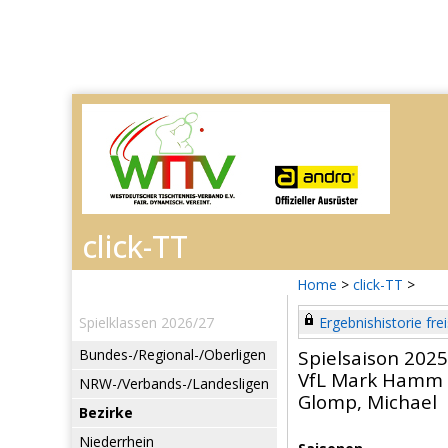
Home
>
click-TT
>
Spielklassen 2026/27
Ergebnishistorie frei
Bundes-/Regional-/Oberligen
Spielsaison 202
VfL Mark Hamm
NRW-/Verbands-/Landesligen
Glomp, Michael
Bezirke
Niederrhein