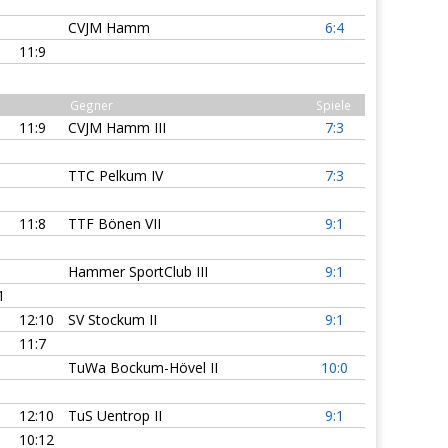
CVJM Hamm
6:4
11:9
Gegner
Spiele
11:9
CVJM Hamm III
7:3
TTC Pelkum IV
7:3
11:8
TTF Bönen VII
9:1
Hammer SportClub III
9:1
1
12:10
SV Stockum II
9:1
11:7
TuWa Bockum-Hövel II
10:0
12:10
TuS Uentrop II
9:1
10:12