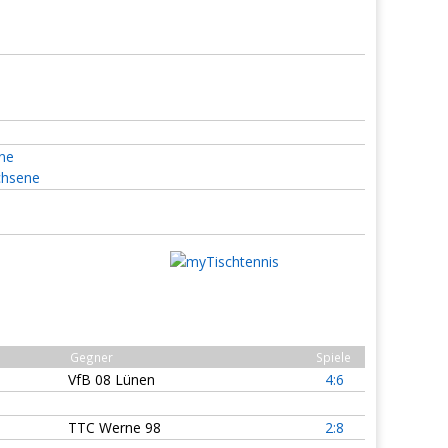
ene
chsene
Gegner
Spiele
VfB 08 Lünen
4:6
TTC Werne 98
2:8