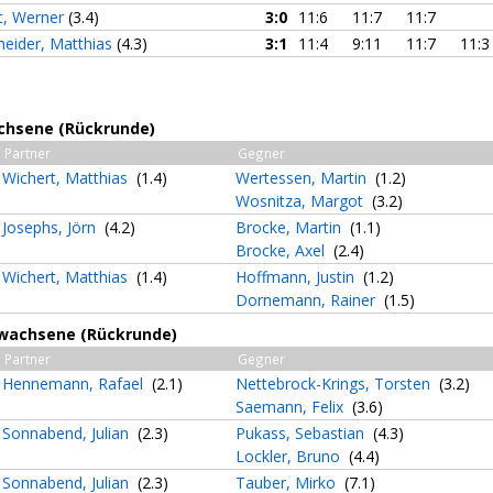
t, Werner
(3.4)
3:0
11:6
11:7
11:7
neider, Matthias
(4.3)
3:1
11:4
9:11
11:7
11:3
achsene (Rückrunde)
Partner
Gegner
Wichert, Matthias
(1.4)
Wertessen, Martin
(1.2)
Wosnitza, Margot
(3.2)
Josephs, Jörn
(4.2)
Brocke, Martin
(1.1)
Brocke, Axel
(2.4)
Wichert, Matthias
(1.4)
Hoffmann, Justin
(1.2)
Dornemann, Rainer
(1.5)
Erwachsene (Rückrunde)
Partner
Gegner
Hennemann, Rafael
(2.1)
Nettebrock-Krings, Torsten
(3.2)
Saemann, Felix
(3.6)
Sonnabend, Julian
(2.3)
Pukass, Sebastian
(4.3)
Lockler, Bruno
(4.4)
Sonnabend, Julian
(2.3)
Tauber, Mirko
(7.1)