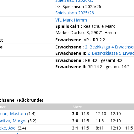
Spielsaison 2026/27
>> Spielsaison 2025/26
Spielsaison 2025/26
VfL Mark Hamm
Spiellokal 1
:
Realschule Mark
Marker Dorfstr. 8, 59071 Hamm
ng
Erwachsene:
VR - RR 2.2
ze
Erwachsene :
2. Bezirksliga 4 Erwachs
Erwachsene II:
2. Bezirksklasse 5 Erwa
Erwachsene :
RR 4:2 gesamt 4:2
Erwachsene II:
RR 14:2 gesamt 14:2
wachsene (Rückrunde)
ner
Sätze
man, Mustafa
(1.4)
3:0
11:8
12:10
12:10
nitza, Margot
(3.2)
3:0
11:5
11:6
12:10
cke, Axel
(2.4)
3:1
11:5
8:11
12:10
11:5