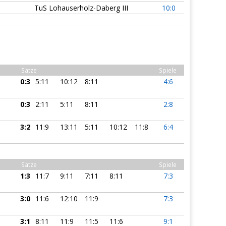
TuS Lohauserholz-Daberg III
10:0
Sätze
Spiele
0:3
5:11
10:12
8:11
4:6
0:3
2:11
5:11
8:11
2:8
3:2
11:9
13:11
5:11
10:12
11:8
6:4
Sätze
Spiele
1:3
11:7
9:11
7:11
8:11
7:3
3:0
11:6
12:10
11:9
7:3
3:1
8:11
11:9
11:5
11:6
9:1