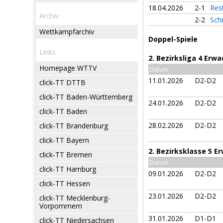
18.04.2026
2-1
Res
Archiv
2-2
Sch
Wettkampfarchiv
Doppel-Spiele
Links
2. Bezirksliga 4 Erw
Homepage WTTV
Datum
11.01.2026
D2-D2
click-TT DTTB
click-TT Baden-Württemberg
24.01.2026
D2-D2
click-TT Baden
28.02.2026
D2-D2
click-TT Brandenburg
click-TT Bayern
2. Bezirksklasse 5 
click-TT Bremen
Datum
click-TT Hamburg
09.01.2026
D2-D2
click-TT Hessen
23.01.2026
D2-D2
click-TT Mecklenburg-
Vorpommern
31.01.2026
D1-D1
click-TT Niedersachsen