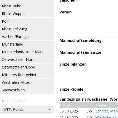
Saisonen
Rhein-Ruhr
Verein
Rhein-Wupper
Köln
Rhein-Erft-Sieg
Aachen/Euregio
Mannschaftsmeldung
Münsterland
Münsterland/Hohe Mark
Mannschaftseinsätze
Ostwestfalen-Nord
Einzelbilanzen
Ostwestfalen/Lippe
Mittleres Ruhrgebiet
Westfalen-Mitte
Einzel-Spiele
Südwestfalen
Landesliga 8 Erwachsene (Vor
Pokal 2026/27
Datum
Gegner
06.09.2025
5-6
Schiffer, Mar
21.09.2025
6-5
Wu, Mike Ka