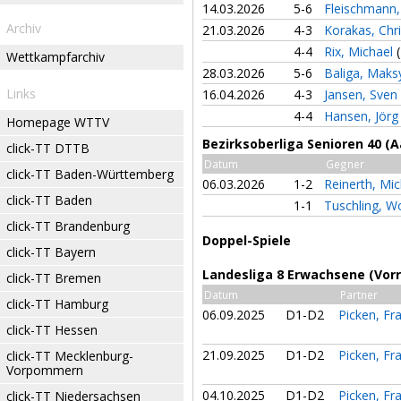
14.03.2026
5-6
Fleischmann
Archiv
21.03.2026
4-3
Korakas, Chr
4-4
Rix, Michael
Wettkampfarchiv
28.03.2026
5-6
Baliga, Maks
Links
16.04.2026
4-3
Jansen, Sven
4-4
Hansen, Jör
Homepage WTTV
Bezirksoberliga Senioren 40 (A
click-TT DTTB
Datum
Gegner
click-TT Baden-Württemberg
06.03.2026
1-2
Reinerth, Mi
click-TT Baden
1-1
Tuschling, W
click-TT Brandenburg
Doppel-Spiele
click-TT Bayern
Landesliga 8 Erwachsene (Vor
click-TT Bremen
Datum
Partner
click-TT Hamburg
06.09.2025
D1-D2
Picken, Fr
click-TT Hessen
21.09.2025
D1-D2
Picken, Fr
click-TT Mecklenburg-
Vorpommern
04.10.2025
D1-D2
Picken, Fr
click-TT Niedersachsen