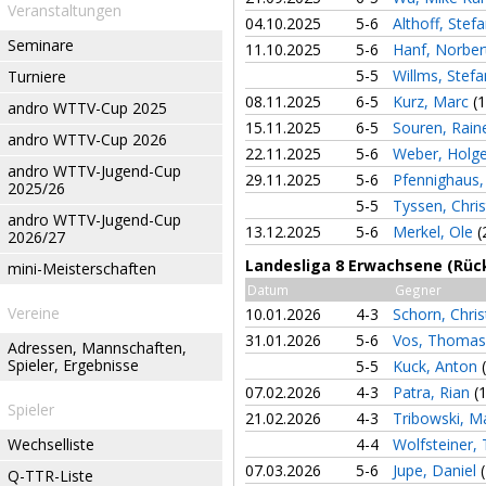
Veranstaltungen
04.10.2025
5-6
Althoff, Stef
Seminare
11.10.2025
5-6
Hanf, Norbe
5-5
Willms, Stef
Turniere
08.11.2025
6-5
Kurz, Marc
(1
andro WTTV-Cup 2025
15.11.2025
6-5
Souren, Rain
andro WTTV-Cup 2026
22.11.2025
5-6
Weber, Holg
andro WTTV-Jugend-Cup
29.11.2025
5-6
Pfennighaus
2025/26
5-5
Tyssen, Chri
andro WTTV-Jugend-Cup
13.12.2025
5-6
Merkel, Ole
(
2026/27
Landesliga 8 Erwachsene (Rüc
mini-Meisterschaften
Datum
Gegner
Vereine
10.01.2026
4-3
Schorn, Chri
31.01.2026
5-6
Vos, Thoma
Adressen, Mannschaften,
Spieler, Ergebnisse
5-5
Kuck, Anton
07.02.2026
4-3
Patra, Rian
(
Spieler
21.02.2026
4-3
Tribowski, M
Wechselliste
4-4
Wolfsteiner
07.03.2026
5-6
Jupe, Daniel
Q-TTR-Liste