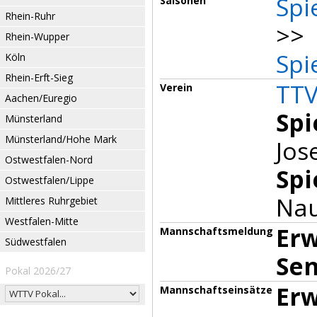
Spi
Saisonen
Rhein-Ruhr
>> 
Rhein-Wupper
Spi
Köln
Rhein-Erft-Sieg
TTV
Verein
Aachen/Euregio
Spi
Münsterland
Münsterland/Hohe Mark
Jos
Ostwestfalen-Nord
Spi
Ostwestfalen/Lippe
Nau
Mittleres Ruhrgebiet
Westfalen-Mitte
Er
Mannschaftsmeldung
Südwestfalen
Sen
Pokal 2026/27
Erw
Mannschaftseinsätze