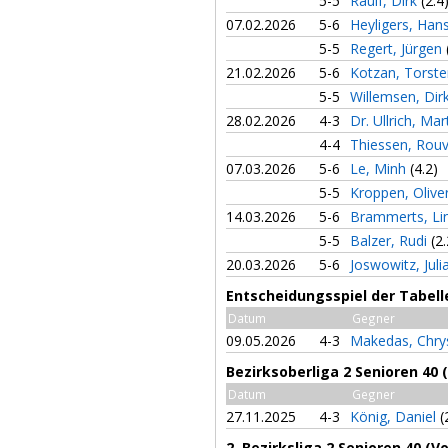
5-5
Raulf, Dirk
(2.4
07.02.2026
5-6
Heyligers, Han
5-5
Regert, Jürgen
21.02.2026
5-6
Kotzan, Torst
5-5
Willemsen, Dir
28.02.2026
4-3
Dr. Ullrich, Mar
4-4
Thiessen, Rou
07.03.2026
5-6
Le, Minh
(4.2)
5-5
Kroppen, Olive
14.03.2026
5-6
Brammerts, Li
5-5
Balzer, Rudi
(2.
20.03.2026
5-6
Joswowitz, Jul
Entscheidungsspiel der Tabelle
Datum
Gegner
09.05.2026
4-3
Makedas, Chr
Bezirksoberliga 2 Senioren 40 
Datum
Gegner
27.11.2025
4-3
König, Daniel
(
2. Bezirksliga 2 Senioren 40 (V