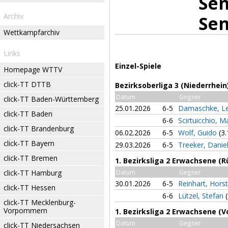
Sen
Archiv
Sen
Wettkampfarchiv
Links
Einzel-Spiele
Homepage WTTV
click-TT DTTB
Bezirksoberliga 3 (Niederrhei
Datum
Gegner
click-TT Baden-Württemberg
25.01.2026
6-5
Damaschke, L
click-TT Baden
6-6
Scirtuicchio, 
click-TT Brandenburg
06.02.2026
6-5
Wolf, Guido
(3.
click-TT Bayern
29.03.2026
6-5
Treeker, Danie
click-TT Bremen
1. Bezirksliga 2 Erwachsene (
click-TT Hamburg
Datum
Gegner
30.01.2026
6-5
Reinhart, Hors
click-TT Hessen
6-6
Lützel, Stefan
click-TT Mecklenburg-
Vorpommern
1. Bezirksliga 2 Erwachsene (V
Datum
Gegner
click-TT Niedersachsen