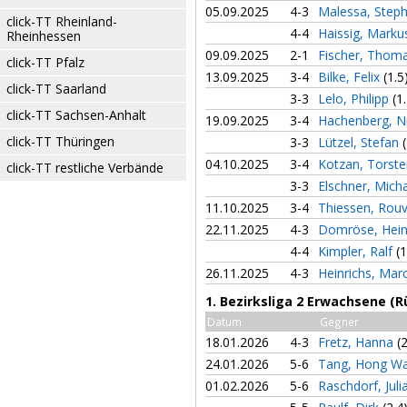
05.09.2025
4-3
Malessa, Step
click-TT Rheinland-
4-4
Haissig, Mark
Rheinhessen
09.09.2025
2-1
Fischer, Thom
click-TT Pfalz
13.09.2025
3-4
Bilke, Felix
(1.5
click-TT Saarland
3-3
Lelo, Philipp
(1
click-TT Sachsen-Anhalt
19.09.2025
3-4
Hachenberg, N
click-TT Thüringen
3-3
Lützel, Stefan
04.10.2025
3-4
Kotzan, Torst
click-TT restliche Verbände
3-3
Elschner, Mich
11.10.2025
3-4
Thiessen, Rou
22.11.2025
4-3
Domröse, Hei
4-4
Kimpler, Ralf
(1
26.11.2025
4-3
Heinrichs, Mar
1. Bezirksliga 2 Erwachsene (
Datum
Gegner
18.01.2026
4-3
Fretz, Hanna
(
24.01.2026
5-6
Tang, Hong W
01.02.2026
5-6
Raschdorf, Jul