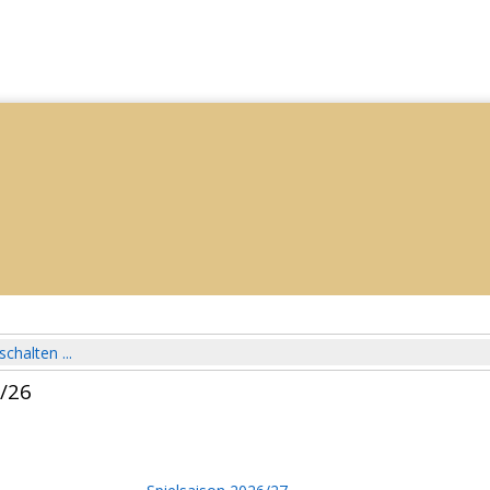
schalten ...
5/26
n