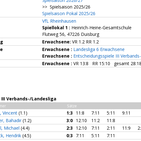
Spielsaison 2026/27
>> Spielsaison 2025/26
Spielsaison Pokal 2025/26
VfL Rheinhausen
Spiellokal 1
:
Heinrich-Heine-Gesamtschule
Flutweg 56, 47226 Duisburg
ng
Erwachsene:
VR 1.2 RR 1.2
ze
Erwachsene :
Landesliga 6 Erwachsene
Erwachsene :
Entscheidungsspiele III Verbands
Erwachsene :
VR 13:8 RR 15:10 gesamt 28:1
III Verbands-/Landesliga
ner
Sätze
, Vincent
(1.1)
1:3
11:8
7:11
5:11
9:11
er, Bahadir
(1.2)
3:0
12:10
11:2
11:8
l, Michael
(4.4)
2:3
12:10
7:11
2:11
11:9
2
ck, Hendrik
(4.5)
0:3
7:11
5:11
7:11