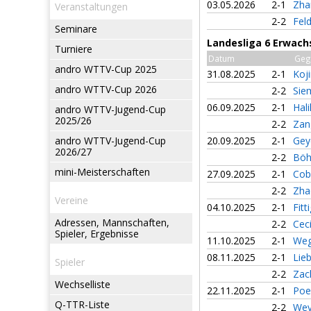
03.05.2026
2-1
Zha
Veranstaltungen
2-2
Fel
Seminare
Landesliga 6 Erwach
Turniere
Datum
Geg
andro WTTV-Cup 2025
31.08.2025
2-1
Koj
andro WTTV-Cup 2026
2-2
Sie
06.09.2025
2-1
Hali
andro WTTV-Jugend-Cup
2025/26
2-2
Zan
andro WTTV-Jugend-Cup
20.09.2025
2-1
Gey
2026/27
2-2
Böh
mini-Meisterschaften
27.09.2025
2-1
Cob
2-2
Zha
Vereine
04.10.2025
2-1
Fitt
Adressen, Mannschaften,
2-2
Cec
Spieler, Ergebnisse
11.10.2025
2-1
Weg
08.11.2025
2-1
Lieb
Spieler
2-2
Zac
Wechselliste
22.11.2025
2-1
Poe
Q-TTR-Liste
2-2
Wev