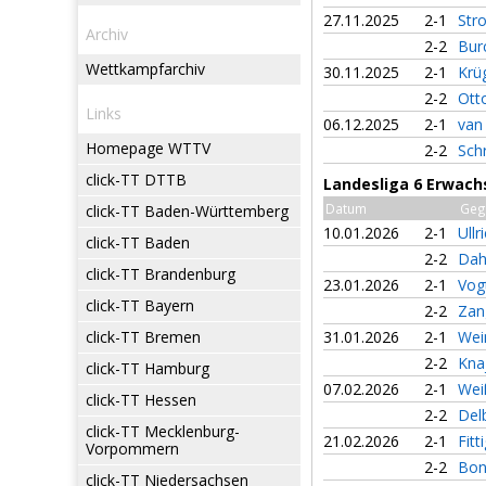
27.11.2025
2-1
Str
Archiv
2-2
Bur
Wettkampfarchiv
30.11.2025
2-1
Krü
2-2
Ott
Links
06.12.2025
2-1
van
Homepage WTTV
2-2
Sch
click-TT DTTB
Landesliga 6 Erwach
Datum
Geg
click-TT Baden-Württemberg
10.01.2026
2-1
Ullr
click-TT Baden
2-2
Dah
click-TT Brandenburg
23.01.2026
2-1
Vog
click-TT Bayern
2-2
Zan
click-TT Bremen
31.01.2026
2-1
Wei
2-2
Kna
click-TT Hamburg
07.02.2026
2-1
Wei
click-TT Hessen
2-2
Del
click-TT Mecklenburg-
21.02.2026
2-1
Fitt
Vorpommern
2-2
Bon
click-TT Niedersachsen