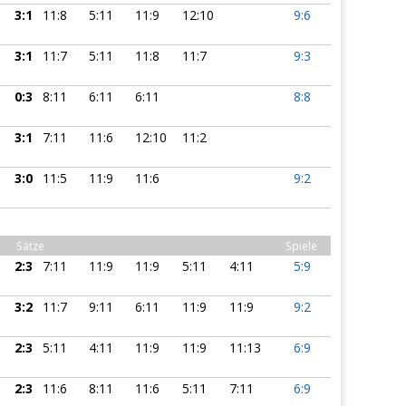
3:1
11:8
5:11
11:9
12:10
9:6
3:1
11:7
5:11
11:8
11:7
9:3
0:3
8:11
6:11
6:11
8:8
3:1
7:11
11:6
12:10
11:2
3:0
11:5
11:9
11:6
9:2
Sätze
Spiele
2:3
7:11
11:9
11:9
5:11
4:11
5:9
3:2
11:7
9:11
6:11
11:9
11:9
9:2
2:3
5:11
4:11
11:9
11:9
11:13
6:9
2:3
11:6
8:11
11:6
5:11
7:11
6:9