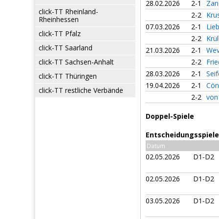
28.02.2026
2-1
Zan
click-TT Rheinland-
2-2
Kru
Rheinhessen
07.03.2026
2-1
Lieb
click-TT Pfalz
2-2
Krül
click-TT Saarland
21.03.2026
2-1
Wev
click-TT Sachsen-Anhalt
2-2
Frie
28.03.2026
2-1
Seif
click-TT Thüringen
19.04.2026
2-1
Cön
click-TT restliche Verbände
2-2
von
Doppel-Spiele
Entscheidungsspiele 
Datum
02.05.2026
D1-D2
02.05.2026
D1-D2
03.05.2026
D1-D2