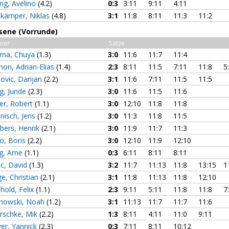
ng, Avelino
(4.2)
0:3
3:11
9:11
4:11
dkämper, Niklas
(4.8)
3:1
11:8
8:11
11:3
11:2
sene (Vorrunde)
ner
Sätze
ima, Chuya
(1.3)
3:0
11:6
11:7
11:4
mon, Adrian-Elias
(1.4)
2:3
8:11
11:5
7:11
11:8
5
lovic, Darijan
(2.2)
3:1
11:6
7:11
11:5
11:5
g, Junde
(2.3)
3:0
11:6
11:5
11:6
er, Robert
(1.1)
3:0
12:10
11:8
11:8
nisch, Jens
(1.2)
3:0
11:3
11:8
11:5
bers, Henrik
(2.1)
3:0
11:9
11:7
11:3
o, Boris
(2.2)
3:0
12:10
11:9
12:10
ig, Arne
(1.1)
0:3
6:11
8:11
8:11
ic, David
(1.3)
3:2
11:7
11:13
11:8
13:15
1
e, Christian
(2.1)
3:1
11:8
11:13
11:8
12:10
hold, Felix
(1.1)
2:3
9:11
5:11
11:8
11:8
7
howski, Noah
(1.2)
3:1
11:13
11:7
11:7
11:6
rschke, Mik
(2.2)
1:3
8:11
4:11
11:0
9:11
er, Yannick
(2.3)
0:3
7:11
8:11
10:12