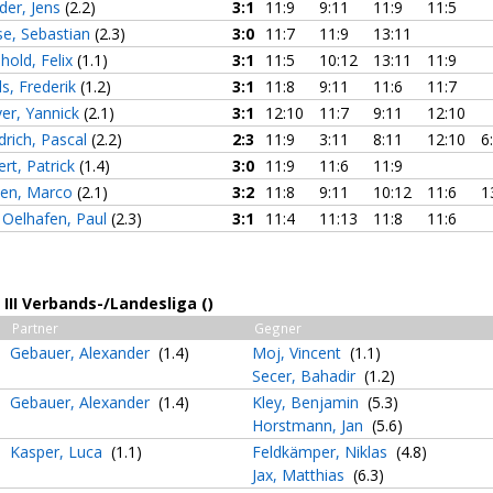
der, Jens
(2.2)
3:1
11:9
9:11
11:9
11:5
se, Sebastian
(2.3)
3:0
11:7
11:9
13:11
hold, Felix
(1.1)
3:1
11:5
10:12
13:11
11:9
ls, Frederik
(1.2)
3:1
11:8
9:11
11:6
11:7
er, Yannick
(2.1)
3:1
12:10
11:7
9:11
12:10
drich, Pascal
(2.2)
2:3
11:9
3:11
8:11
12:10
6
ert, Patrick
(1.4)
3:0
11:9
11:6
11:9
en, Marco
(2.1)
3:2
11:8
9:11
10:12
11:6
1
 Oelhafen, Paul
(2.3)
3:1
11:4
11:13
11:8
11:6
III Verbands-/Landesliga ()
Partner
Gegner
Gebauer, Alexander
(1.4)
Moj, Vincent
(1.1)
Secer, Bahadir
(1.2)
Gebauer, Alexander
(1.4)
Kley, Benjamin
(5.3)
Horstmann, Jan
(5.6)
Kasper, Luca
(1.1)
Feldkämper, Niklas
(4.8)
Jax, Matthias
(6.3)