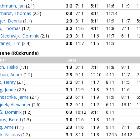
othmann, Jan
(2.1)
3:2
7:11
5:11
11:6
11:9
1
chardt, Thomas
(2.2)
0:3
7:11
8:11
11:13
ger, Dennis
(1.1)
2:3
3:11
8:11
11:9
11:7
5
o, Thomas
(1.2)
3:2
11:6
9:11
11:8
7:11
1
 Steenwijk, Dominic
(2.1)
2:3
3:11
11:6
11:7
6:11
1
rangs, Tim
(2.4)
3:0
11:7
11:5
11:3
sene (Rückrunde)
ner
Sätze
ich, Heiko
(1.1)
1:3
3:11
7:11
11:8
9:11
han, Adam
(1.2)
2:3
9:11
12:10
4:11
11:7
7
t, Henry
(2.1)
3:2
8:11
11:7
8:11
11:5
1
g, Junde
(2.2)
3:1
11:9
11:8
3:11
11:6
nitschke, Jarne
(2.1)
2:3
6:11
11:9
11:9
8:11
6
jdek, Alexander
(2.6)
3:2
9:11
11:7
6:11
13:11
1
ß, Dominik
(1.2)
0:3
10:12
9:11
6:11
bos, Bernd
(1.3)
3:0
11:6
11:8
11:7
ig, Arne
(1.1)
2:3
11:6
11:9
9:11
7:11
8
k, Nicolas
(1.2)
3:1
8:11
11:8
17:15
14:12