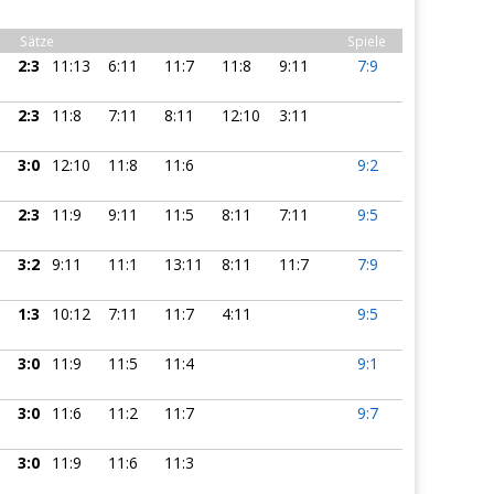
Sätze
Spiele
2:3
11:13
6:11
11:7
11:8
9:11
7:9
2:3
11:8
7:11
8:11
12:10
3:11
3:0
12:10
11:8
11:6
9:2
2:3
11:9
9:11
11:5
8:11
7:11
9:5
3:2
9:11
11:1
13:11
8:11
11:7
7:9
1:3
10:12
7:11
11:7
4:11
9:5
3:0
11:9
11:5
11:4
9:1
3:0
11:6
11:2
11:7
9:7
3:0
11:9
11:6
11:3