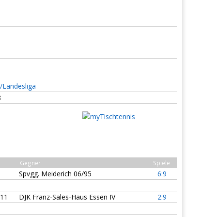
-/Landesliga
8
Gegner
Spiele
Spvgg. Meiderich 06/95
6:9
:11
DJK Franz-Sales-Haus Essen IV
2:9