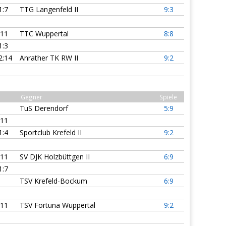
1:7
TTG Langenfeld II
9:3
:11
TTC Wuppertal
8:8
1:3
2:14
Anrather TK RW II
9:2
Gegner
Spiele
TuS Derendorf
5:9
:11
1:4
Sportclub Krefeld II
9:2
:11
SV DJK Holzbüttgen II
6:9
1:7
TSV Krefeld-Bockum
6:9
:11
TSV Fortuna Wuppertal
9:2