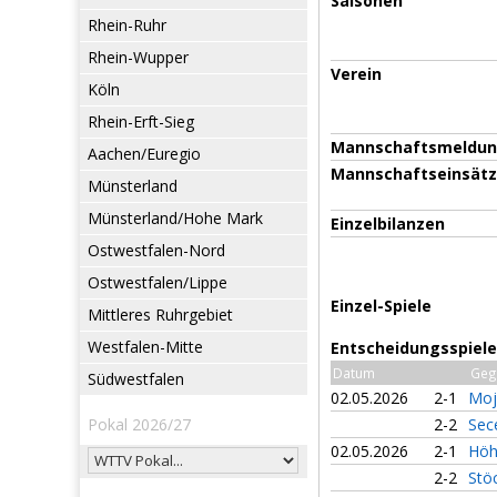
Saisonen
Rhein-Ruhr
Rhein-Wupper
Verein
Köln
Rhein-Erft-Sieg
Mannschaftsmeldu
Aachen/Euregio
Mannschaftseinsät
Münsterland
Münsterland/Hohe Mark
Einzelbilanzen
Ostwestfalen-Nord
Ostwestfalen/Lippe
Einzel-Spiele
Mittleres Ruhrgebiet
Westfalen-Mitte
Entscheidungsspiele 
Datum
Geg
Südwestfalen
02.05.2026
2-1
Moj
Pokal 2026/27
2-2
Sec
02.05.2026
2-1
Höh
2-2
Stö