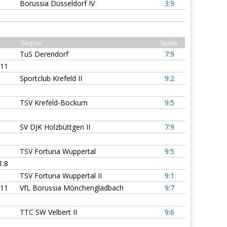
Borussia Düsseldorf IV
3:9
Gegner
Spiele
TuS Derendorf
7:9
:11
Sportclub Krefeld II
9:2
TSV Krefeld-Bockum
9:5
SV DJK Holzbüttgen II
7:9
TSV Fortuna Wuppertal
9:5
1:8
TSV Fortuna Wuppertal II
9:1
:11
VfL Borussia Mönchengladbach
9:7
TTC SW Velbert II
9:6