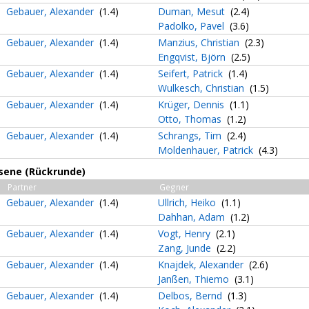
Gebauer, Alexander
(1.4)
Duman, Mesut
(2.4)
Padolko, Pavel
(3.6)
Gebauer, Alexander
(1.4)
Manzius, Christian
(2.3)
Engqvist, Björn
(2.5)
Gebauer, Alexander
(1.4)
Seifert, Patrick
(1.4)
Wulkesch, Christian
(1.5)
Gebauer, Alexander
(1.4)
Krüger, Dennis
(1.1)
Otto, Thomas
(1.2)
Gebauer, Alexander
(1.4)
Schrangs, Tim
(2.4)
Moldenhauer, Patrick
(4.3)
sene (Rückrunde)
Partner
Gegner
Gebauer, Alexander
(1.4)
Ullrich, Heiko
(1.1)
Dahhan, Adam
(1.2)
Gebauer, Alexander
(1.4)
Vogt, Henry
(2.1)
Zang, Junde
(2.2)
Gebauer, Alexander
(1.4)
Knajdek, Alexander
(2.6)
Janßen, Thiemo
(3.1)
Gebauer, Alexander
(1.4)
Delbos, Bernd
(1.3)