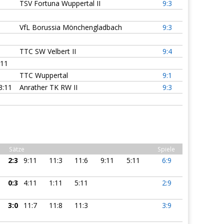
TSV Fortuna Wuppertal II
9:3
VfL Borussia Mönchengladbach
9:3
TTC SW Velbert II
9:4
:11
TTC Wuppertal
9:1
3:11
Anrather TK RW II
9:3
Sätze
Spiele
2:3
9:11
11:3
11:6
9:11
5:11
6:9
0:3
4:11
1:11
5:11
2:9
3:0
11:7
11:8
11:3
3:9