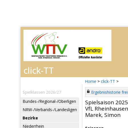
Home
>
click-TT
>
Spielklassen 2026/27
Ergebnishistorie frei
Bundes-/Regional-/Oberligen
Spielsaison 202
VfL Rheinhause
NRW-/Verbands-/Landesligen
Marek, Simon
Bezirke
Niederrhein