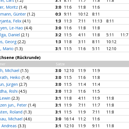
tel, Lars
(1.2)
3:1
8:11
11:7
11:8
11:8
fer, Moritz
(1.4)
3:0
11:6
11:8
11:6
mann, Günter
(1.2)
0:3
9:11
10:12
8:11
janta, Felix
(4.1)
1:3
11:3
7:11
11:13
8:11
yen, Le-Hao
(4.4)
3:0
11:6
11:8
11:8
lga, Daniel
(2.1)
3:2
11:5
4:11
11:8
5:11
11:7
us, Georg
(2.2)
1:3
11:8
3:11
8:11
10:12
, Mario
(1.3)
3:1
11:5
11:6
5:11
12:10
achsene (Rückrunde)
ner
Sätze
th, Michael
(1.5)
3:0
12:10
11:9
11:9
erath, Heiko
(1.4)
3:0
11:5
11:6
11:8
un, Jürgen
(2.7)
3:0
11:5
11:4
11:4
dha, Rishi
(4.5)
3:0
11:3
11:6
11:5
 Lewin
(2.3)
3:1
11:8
4:11
11:9
11:8
zen jun., Peter
(1.4)
3:1
11:9
7:11
11:7
11:8
sten, Roland
(1.3)
3:1
11:5
11:9
7:11
11:8
kau, Michael
(4.6)
3:0
16:14
11:2
11:6
i, Andreas
(3.3)
3:1
12:10
11:9
9:11
11:8