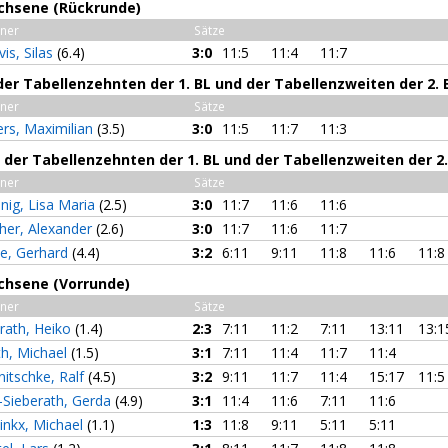
achsene (Rückrunde)
ner
Sätze
is, Silas
(6.4)
3:0
11:5
11:4
11:7
er Tabellenzehnten der 1. BL und der Tabellenzweiten der 2. B
ner
Sätze
ers, Maximilian
(3.5)
3:0
11:5
11:7
11:3
der Tabellenzehnten der 1. BL und der Tabellenzweiten der 2. 
ner
Sätze
nig, Lisa Maria
(2.5)
3:0
11:7
11:6
11:6
her, Alexander
(2.6)
3:0
11:7
11:6
11:7
ke, Gerhard
(4.4)
3:2
6:11
9:11
11:8
11:6
11:8
achsene (Vorrunde)
ner
Sätze
erath, Heiko
(1.4)
2:3
7:11
11:2
7:11
13:11
13:1
th, Michael
(1.5)
3:1
7:11
11:4
11:7
11:4
nitschke, Ralf
(4.5)
3:2
9:11
11:7
11:4
15:17
11:5
-Sieberath, Gerda
(4.9)
3:1
11:4
11:6
7:11
11:6
inkx, Michael
(1.1)
1:3
11:8
9:11
5:11
5:11