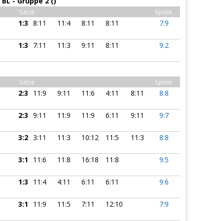
BL - Gruppe 2 ()
Sätze
Spiele
1:3
8:11
11:4
8:11
8:11
7:9
1:3
7:11
11:3
9:11
8:11
9:2
Sätze
Spiele
2:3
11:9
9:11
11:6
4:11
8:11
8:8
2:3
9:11
11:9
11:9
6:11
9:11
9:7
3:2
3:11
11:3
10:12
11:5
11:3
8:8
3:1
11:6
11:8
16:18
11:8
9:5
1:3
11:4
4:11
6:11
6:11
9:6
3:1
11:9
11:5
7:11
12:10
7:9