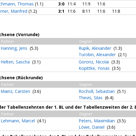
chmann, Thomas
(1.1)
3:0
11:4
11:9
11:6
mer, Manfred
(1.2)
3:1
11:6
8:11
11:6
11:8
achsene (Vorrunde)
Partner
Gegner
Hanning, Jens
(5.3)
Rupik, Alexander
(1.3)
Turobin, Alexander
(2.1)
Helten, Sascha
(3.1)
Goronz, Nicolai
(3.3)
Kopittke, Yonas
(3.5)
achsene (Rückrunde)
Partner
Gegner
Mainz, Carsten
(3.6)
Rocholl, Sebastian
(5.1)
Thevis, Silas
(6.4)
er Tabellenzehnten der 1. BL und der Tabellenzweiten der 2. B
Partner
Gegner
Lehmann, Marcel
(4.1)
Peters, Maximilian
(3.5)
Löwe, Daniel
(3.6)