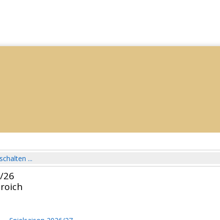
schalten ...
5/26
roich