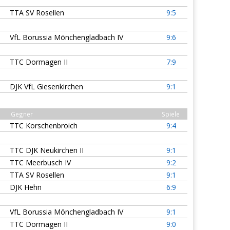
TTA SV Rosellen
9:5
VfL Borussia Mönchengladbach IV
9:6
TTC Dormagen II
7:9
DJK VfL Giesenkirchen
9:1
Gegner
Spiele
TTC Korschenbroich
9:4
TTC DJK Neukirchen II
9:1
TTC Meerbusch IV
9:2
TTA SV Rosellen
9:1
DJK Hehn
6:9
VfL Borussia Mönchengladbach IV
9:1
TTC Dormagen II
9:0