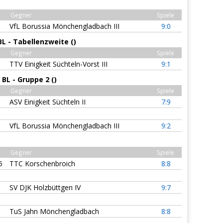
Gegner
Spiele
VfL Borussia Mönchengladbach III
9:0
L - Tabellenzweite ()
Gegner
Spiele
TTV Einigkeit Süchteln-Vorst III
9:1
BL - Gruppe 2 ()
Gegner
Spiele
ASV Einigkeit Süchteln II
7:9
VfL Borussia Mönchengladbach III
9:2
Gegner
Spiele
5
TTC Korschenbroich
8:8
SV DJK Holzbüttgen IV
9:7
TuS Jahn Mönchengladbach
8:8