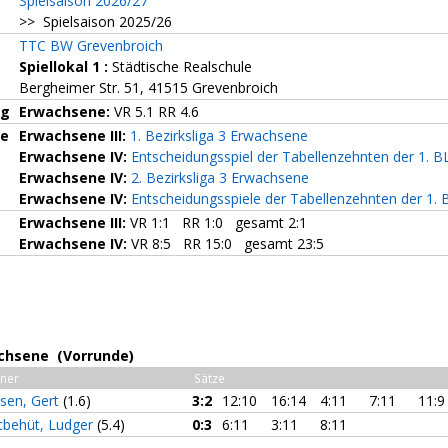
Spielsaison 2026/27
>> Spielsaison 2025/26
TTC BW Grevenbroich
Spiellokal 1
:
Städtische Realschule
Bergheimer Str. 51, 41515 Grevenbroich
ng
Erwachsene:
VR 5.1 RR 4.6
ze
Erwachsene III:
1. Bezirksliga 3 Erwachsene
Erwachsene IV:
Entscheidungsspiel der Tabellenzehnten der 1. B
Erwachsene IV:
2. Bezirksliga 3 Erwachsene
Erwachsene IV:
Entscheidungsspiele der Tabellenzehnten der 1. 
Erwachsene III:
VR 1:1 RR 1:0 gesamt 2:1
Erwachsene IV:
VR 8:5 RR 15:0 gesamt 23:5
achsene (Vorrunde)
ner
Sätze
sen, Gert
(1.6)
3:2
12:10
16:14
4:11
7:11
11:9
tbehüt, Ludger
(5.4)
0:3
6:11
3:11
8:11