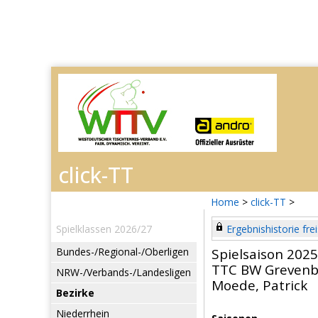
Home
>
click-TT
>
Spielklassen 2026/27
Ergebnishistorie frei
Bundes-/Regional-/Oberligen
Spielsaison 202
TTC BW Grevenb
NRW-/Verbands-/Landesligen
Moede, Patrick
Bezirke
Niederrhein