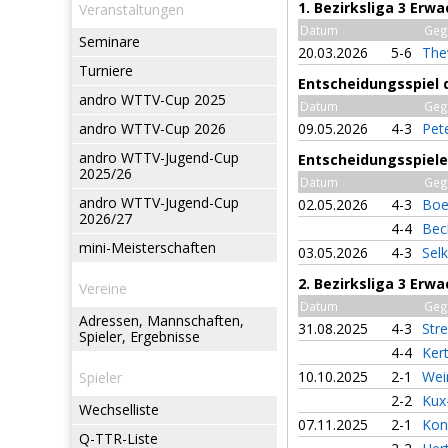
1. Bezirksliga 3 Erw
Veranstaltungen
Datum
Geg
Seminare
20.03.2026
5-6
Thev
Turniere
Entscheidungsspiel d
andro WTTV-Cup 2025
Datum
Geg
andro WTTV-Cup 2026
09.05.2026
4-3
Pet
andro WTTV-Jugend-Cup
Entscheidungsspiele 
2025/26
Datum
Geg
andro WTTV-Jugend-Cup
02.05.2026
4-3
Boe
2026/27
4-4
Bec
mini-Meisterschaften
03.05.2026
4-3
Sel
2. Bezirksliga 3 Erw
Vereine
Datum
Geg
Adressen, Mannschaften,
31.08.2025
4-3
Str
Spieler, Ergebnisse
4-4
Ker
10.10.2025
2-1
Wei
Spieler
2-2
Kux
Wechselliste
07.11.2025
2-1
Kon
Q-TTR-Liste