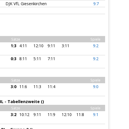
DJK VfL Giesenkirchen
9:7
Sätze
Spiele
1:3
4:11
12:10
9:11
3:11
9:2
0:3
8:11
5:11
7:11
9:2
Sätze
Spiele
3:0
11:6
11:3
11:4
9:0
L - Tabellenzweite ()
Sätze
Spiele
3:2
10:12
9:11
11:9
12:10
11:8
9:1