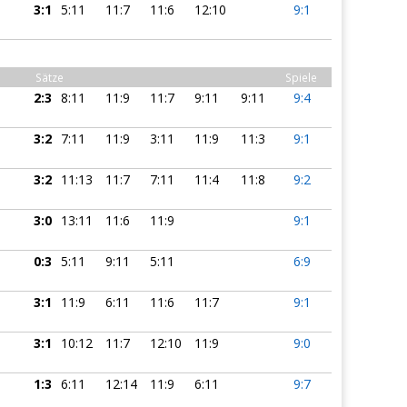
3:1
5:11
11:7
11:6
12:10
9:1
Sätze
Spiele
2:3
8:11
11:9
11:7
9:11
9:11
9:4
3:2
7:11
11:9
3:11
11:9
11:3
9:1
3:2
11:13
11:7
7:11
11:4
11:8
9:2
3:0
13:11
11:6
11:9
9:1
0:3
5:11
9:11
5:11
6:9
3:1
11:9
6:11
11:6
11:7
9:1
3:1
10:12
11:7
12:10
11:9
9:0
1:3
6:11
12:14
11:9
6:11
9:7