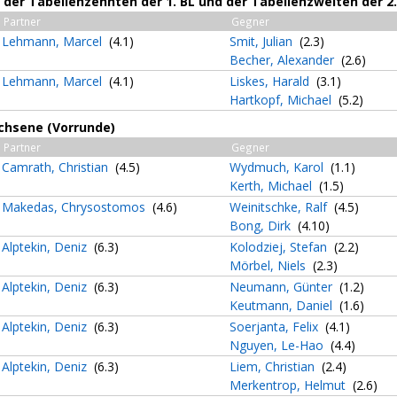
der Tabellenzehnten der 1. BL und der Tabellenzweiten der 2. 
Partner
Gegner
Lehmann, Marcel
(4.1)
Smit, Julian
(2.3)
Becher, Alexander
(2.6)
Lehmann, Marcel
(4.1)
Liskes, Harald
(3.1)
Hartkopf, Michael
(5.2)
achsene (Vorrunde)
Partner
Gegner
Camrath, Christian
(4.5)
Wydmuch, Karol
(1.1)
Kerth, Michael
(1.5)
Makedas, Chrysostomos
(4.6)
Weinitschke, Ralf
(4.5)
Bong, Dirk
(4.10)
Alptekin, Deniz
(6.3)
Kolodziej, Stefan
(2.2)
Mörbel, Niels
(2.3)
Alptekin, Deniz
(6.3)
Neumann, Günter
(1.2)
Keutmann, Daniel
(1.6)
Alptekin, Deniz
(6.3)
Soerjanta, Felix
(4.1)
Nguyen, Le-Hao
(4.4)
Alptekin, Deniz
(6.3)
Liem, Christian
(2.4)
Merkentrop, Helmut
(2.6)