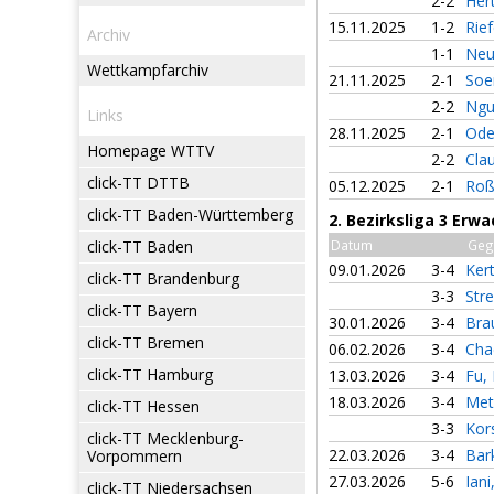
2-2
Her
15.11.2025
1-2
Rie
Archiv
1-1
Neu
Wettkampfarchiv
21.11.2025
2-1
Soer
2-2
Ngu
Links
28.11.2025
2-1
Ode
Homepage WTTV
2-2
Cla
click-TT DTTB
05.12.2025
2-1
Roß
click-TT Baden-Württemberg
2. Bezirksliga 3 Erw
click-TT Baden
Datum
Geg
09.01.2026
3-4
Ker
click-TT Brandenburg
3-3
Str
click-TT Bayern
30.01.2026
3-4
Bra
click-TT Bremen
06.02.2026
3-4
Cha
click-TT Hamburg
13.03.2026
3-4
Fu,
18.03.2026
3-4
Met
click-TT Hessen
3-3
Kor
click-TT Mecklenburg-
22.03.2026
3-4
Bar
Vorpommern
27.03.2026
5-6
Ian
click-TT Niedersachsen