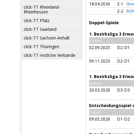
18.04.2026
2-1
Gru
click-TT Rheinland-
2-2
Böh
Rheinhessen
click-TT Pfalz
Doppel-Spiele
click-TT Saarland
1. Bezirksliga 3 Erw
click-TT Sachsen-Anhalt
Datum
click-TT Thüringen
02.09.2025
D2-D1
click-TT restliche Verbände
09.11.2025
D2-D1
1. Bezirksliga 3 Erw
Datum
20.03.2026
D3-D3
Entscheidungsspiel d
Datum
09.05.2026
D1-D2