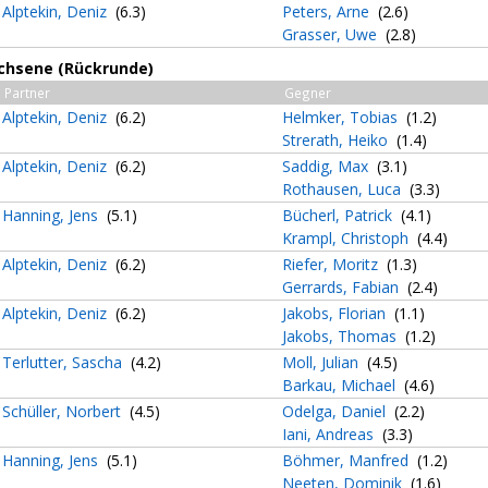
Alptekin, Deniz
(6.3)
Peters, Arne
(2.6)
Grasser, Uwe
(2.8)
achsene (Rückrunde)
Partner
Gegner
Alptekin, Deniz
(6.2)
Helmker, Tobias
(1.2)
Strerath, Heiko
(1.4)
Alptekin, Deniz
(6.2)
Saddig, Max
(3.1)
Rothausen, Luca
(3.3)
Hanning, Jens
(5.1)
Bücherl, Patrick
(4.1)
Krampl, Christoph
(4.4)
Alptekin, Deniz
(6.2)
Riefer, Moritz
(1.3)
Gerrards, Fabian
(2.4)
Alptekin, Deniz
(6.2)
Jakobs, Florian
(1.1)
Jakobs, Thomas
(1.2)
Terlutter, Sascha
(4.2)
Moll, Julian
(4.5)
Barkau, Michael
(4.6)
Schüller, Norbert
(4.5)
Odelga, Daniel
(2.2)
Iani, Andreas
(3.3)
Hanning, Jens
(5.1)
Böhmer, Manfred
(1.2)
Neeten, Dominik
(1.6)