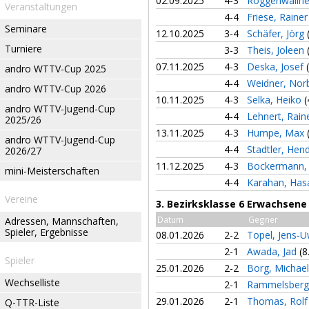
02.09.2025
4-3
Roggenwallne
Veranstaltungen
4-4
Friese, Raine
Seminare
12.10.2025
3-4
Schäfer, Jörg
Turniere
3-3
Theis, Joleen
07.11.2025
4-3
Deska, Josef
andro WTTV-Cup 2025
4-4
Weidner, Nor
andro WTTV-Cup 2026
10.11.2025
4-3
Selka, Heiko
(
andro WTTV-Jugend-Cup
4-4
Lehnert, Rain
2025/26
13.11.2025
4-3
Humpe, Max
andro WTTV-Jugend-Cup
4-4
Stadtler, Hen
2026/27
11.12.2025
4-3
Bockermann,
mini-Meisterschaften
4-4
Karahan, Ha
Vereine
3. Bezirksklasse 6 Erwachsene
Datum
Gegner
Adressen, Mannschaften,
Spieler, Ergebnisse
08.01.2026
2-2
Topel, Jens-
2-1
Awada, Jad
(8
Spieler
25.01.2026
2-2
Borg, Michae
Wechselliste
2-1
Rammelsberg
29.01.2026
2-1
Thomas, Rol
Q-TTR-Liste