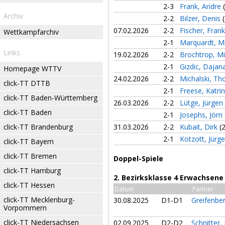
2-3
Frank, Andre
Archiv
2-2
Bilzer, Denis
07.02.2026
2-2
Fischer, Fran
Wettkampfarchiv
2-1
Marquardt, M
Links
19.02.2026
2-2
Brochtrop, M
2-1
Gizdic, Daja
Homepage WTTV
24.02.2026
2-2
Michalski, Th
click-TT DTTB
2-1
Freese, Katri
click-TT Baden-Württemberg
26.03.2026
2-2
Lütge, Jürgen
click-TT Baden
2-1
Josephs, Jörn
click-TT Brandenburg
31.03.2026
2-2
Kubait, Dirk
(
2-1
Kotzott, Jürg
click-TT Bayern
click-TT Bremen
Doppel-Spiele
click-TT Hamburg
2. Bezirksklasse 4 Erwachsene
click-TT Hessen
Datum
Partner
click-TT Mecklenburg-
30.08.2025
D1-D1
Greifenb
Vorpommern
click-TT Niedersachsen
02.09.2025
D2-D2
Schnitter,