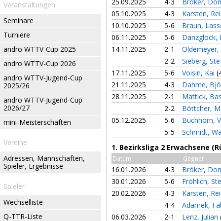
25.09.2025
4-3
Bröker, Do
Veranstaltungen
05.10.2025
4-3
Karsten, Re
Seminare
10.10.2025
5-6
Braun, Las
Turniere
06.11.2025
5-6
Danzglock,
andro WTTV-Cup 2025
14.11.2025
2-1
Oldemeyer,
2-2
Sieberg, St
andro WTTV-Cup 2026
17.11.2025
5-6
Voisin, Kai
(
andro WTTV-Jugend-Cup
21.11.2025
4-3
Dahme, Bj
2025/26
28.11.2025
2-1
Mattick, Ba
andro WTTV-Jugend-Cup
2026/27
2-2
Böttcher, M
05.12.2025
5-6
Buchhorn, V
mini-Meisterschaften
5-5
Schmidt, W
Vereine
1. Bezirksliga 2 Erwachsene (
Adressen, Mannschaften,
Datum
Gegner
Spieler, Ergebnisse
16.01.2026
4-3
Bröker, Do
30.01.2026
5-6
Fröhlich, St
Spieler
20.02.2026
4-3
Karsten, Re
Wechselliste
4-4
Adamek, Fa
Q-TTR-Liste
06.03.2026
2-1
Lenz, Julian