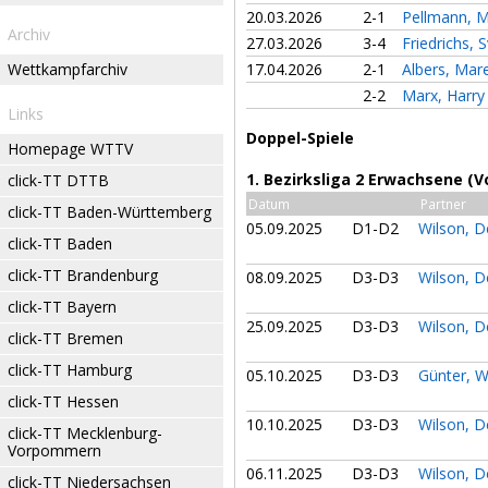
20.03.2026
2-1
Pellmann, M
Archiv
27.03.2026
3-4
Friedrichs, 
Wettkampfarchiv
17.04.2026
2-1
Albers, Mar
2-2
Marx, Harr
Links
Doppel-Spiele
Homepage WTTV
1. Bezirksliga 2 Erwachsene (V
click-TT DTTB
Datum
Partner
click-TT Baden-Württemberg
05.09.2025
D1-D2
Wilson, 
click-TT Baden
click-TT Brandenburg
08.09.2025
D3-D3
Wilson, 
click-TT Bayern
25.09.2025
D3-D3
Wilson, 
click-TT Bremen
click-TT Hamburg
05.10.2025
D3-D3
Günter, 
click-TT Hessen
10.10.2025
D3-D3
Wilson, 
click-TT Mecklenburg-
Vorpommern
06.11.2025
D3-D3
Wilson, 
click-TT Niedersachsen