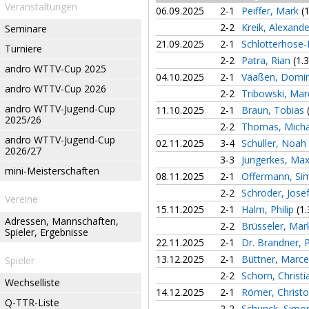
Veranstaltungen
06.09.2025
2-1
Peiffer, Mark
(
2-2
Kreik, Alexand
Seminare
21.09.2025
2-1
Schlotterhose-
Turniere
2-2
Patra, Rian
(1.3
andro WTTV-Cup 2025
04.10.2025
2-1
Vaaßen, Domi
andro WTTV-Cup 2026
2-2
Tribowski, Mar
andro WTTV-Jugend-Cup
11.10.2025
2-1
Braun, Tobias
2025/26
2-2
Thomas, Mich
andro WTTV-Jugend-Cup
02.11.2025
3-4
Schüller, Noah
2026/27
3-3
Jüngerkes, Max
mini-Meisterschaften
08.11.2025
2-1
Offermann, S
2-2
Schröder, Jose
Vereine
15.11.2025
2-1
Halm, Philip
(1.
Adressen, Mannschaften,
2-2
Brüsseler, Ma
Spieler, Ergebnisse
22.11.2025
2-1
Dr. Brandner, P
13.12.2025
2-1
Büttner, Marce
Spieler
2-2
Schorn, Christ
Wechselliste
14.12.2025
2-1
Römer, Christ
Q-TTR-Liste
2-2
Schunck, Sim