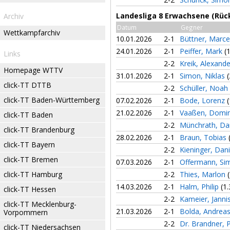
Landesliga 8 Erwachsene (Rüc
Archiv
Datum
Gegner
Wettkampfarchiv
10.01.2026
2-1
Büttner, Marce
24.01.2026
2-1
Peiffer, Mark
(
Links
2-2
Kreik, Alexand
Homepage WTTV
31.01.2026
2-1
Simon, Niklas
(
click-TT DTTB
2-2
Schüller, Noah
click-TT Baden-Württemberg
07.02.2026
2-1
Bode, Lorenz
(
21.02.2026
2-1
Vaaßen, Domi
click-TT Baden
2-2
Münchrath, Da
click-TT Brandenburg
28.02.2026
2-1
Braun, Tobias
click-TT Bayern
2-2
Kieninger, Dan
click-TT Bremen
07.03.2026
2-1
Offermann, S
click-TT Hamburg
2-2
Thies, Marlon
14.03.2026
2-1
Halm, Philip
(1.
click-TT Hessen
2-2
Kameier, Janni
click-TT Mecklenburg-
21.03.2026
2-1
Bolda, Andrea
Vorpommern
2-2
Dr. Brandner, P
click-TT Niedersachsen