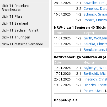
28.03.2026
2-1
Kowalke, Tim
(
click-TT Rheinland-
2-2
Cornelius, Dar
Rheinhessen
16.04.2026
1-2
Schunck, Sim
click-TT Pfalz
1-1
Römer, Christ
click-TT Saarland
NRW-Liga 1 Senioren 40 (Rück
click-TT Sachsen-Anhalt
Datum
Gegner
click-TT Thüringen
11.04.2026
1-2
Gerth, Wolfga
11.04.2026
1-2
Kaletka, Chris
click-TT restliche Verbände
1-1
Breukelmann, 
Bezirksoberliga Senioren 40 (A
Datum
Gegner
17.01.2026
2-1
Mykietyn, Woj
17.01.2026
2-1
Bertholdt, Mic
25.01.2026
1-2
Friedrich, Chri
19.02.2026
1-2
Hinrichs, Chris
1-1
Peters, Uwe
(1
Doppel-Spiele