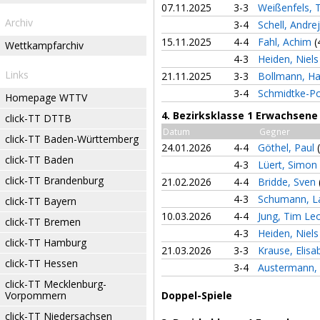
07.11.2025
3-3
Weißenfels,
Archiv
3-4
Schell, Andre
15.11.2025
4-4
Fahl, Achim
(
Wettkampfarchiv
4-3
Heiden, Niel
Links
21.11.2025
3-3
Bollmann, H
3-4
Schmidtke-P
Homepage WTTV
4. Bezirksklasse 1 Erwachsene
click-TT DTTB
Datum
Gegner
click-TT Baden-Württemberg
24.01.2026
4-4
Göthel, Paul
click-TT Baden
4-3
Lüert, Simon
click-TT Brandenburg
21.02.2026
4-4
Bridde, Sven
4-3
Schumann, L
click-TT Bayern
10.03.2026
4-4
Jung, Tim Le
click-TT Bremen
4-3
Heiden, Niel
click-TT Hamburg
21.03.2026
3-3
Krause, Elis
click-TT Hessen
3-4
Austermann,
click-TT Mecklenburg-
Vorpommern
Doppel-Spiele
click-TT Niedersachsen