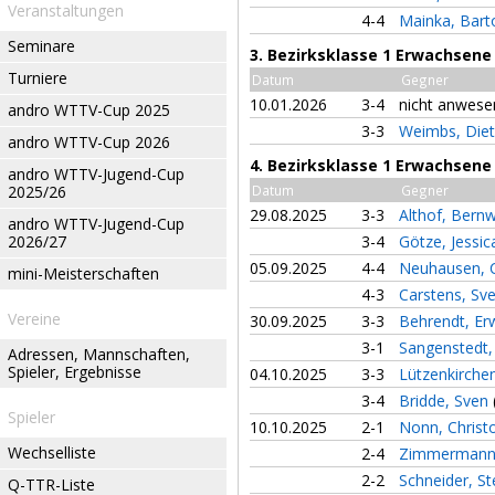
Veranstaltungen
4-4
Mainka, Bar
Seminare
3. Bezirksklasse 1 Erwachsene
Turniere
Datum
Gegner
10.01.2026
3-4
nicht anwese
andro WTTV-Cup 2025
3-3
Weimbs, Die
andro WTTV-Cup 2026
4. Bezirksklasse 1 Erwachsene
andro WTTV-Jugend-Cup
2025/26
Datum
Gegner
29.08.2025
3-3
Althof, Bern
andro WTTV-Jugend-Cup
2026/27
3-4
Götze, Jessi
05.09.2025
4-4
Neuhausen, C
mini-Meisterschaften
4-3
Carstens, Sv
Vereine
30.09.2025
3-3
Behrendt, Er
3-1
Sangenstedt
Adressen, Mannschaften,
Spieler, Ergebnisse
04.10.2025
3-3
Lützenkirchen
3-4
Bridde, Sven
Spieler
10.10.2025
2-1
Nonn, Chris
Wechselliste
2-4
Zimmermann,
2-2
Schneider, S
Q-TTR-Liste