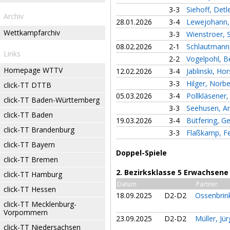
3-3
Siehoff, Detl
Archiv
28.01.2026
3-4
Lewejohann
Wettkampfarchiv
3-3
Wienstroer,
08.02.2026
2-1
Schlautmann
Links
2-2
Vogelpohl, 
Homepage WTTV
12.02.2026
3-4
Jablinski, Ho
3-3
Hilger, Norb
click-TT DTTB
05.03.2026
3-4
Pollkläsener
click-TT Baden-Württemberg
3-3
Seehusen, A
click-TT Baden
19.03.2026
3-4
Bütfering, G
click-TT Brandenburg
3-3
Flaßkamp, Fe
click-TT Bayern
Doppel-Spiele
click-TT Bremen
2. Bezirksklasse 5 Erwachsene
click-TT Hamburg
Datum
Partner
click-TT Hessen
18.09.2025
D2-D2
Ossenbrin
click-TT Mecklenburg-
Vorpommern
23.09.2025
D2-D2
Müller, Jü
click-TT Niedersachsen