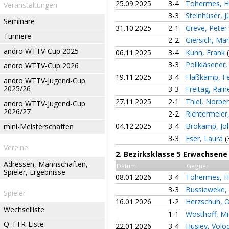
25.09.2025
3-4
Tohermes, H
Veranstaltungen
3-3
Steinhüser, 
Seminare
31.10.2025
2-1
Greve, Peter
Turniere
2-2
Giersich, Ma
andro WTTV-Cup 2025
06.11.2025
3-4
Kuhn, Frank
3-3
Pollkläsener
andro WTTV-Cup 2026
19.11.2025
3-4
Flaßkamp, Fe
andro WTTV-Jugend-Cup
2025/26
3-3
Freitag, Rain
27.11.2025
2-1
Thiel, Norbe
andro WTTV-Jugend-Cup
2026/27
2-2
Richtermeier
04.12.2025
3-4
Brokamp, J
mini-Meisterschaften
3-3
Eser, Laura
(
Vereine
2. Bezirksklasse 5 Erwachsene
Adressen, Mannschaften,
Datum
Gegner
Spieler, Ergebnisse
08.01.2026
3-4
Tohermes, H
3-3
Bussieweke
Spieler
16.01.2026
1-2
Herzschuh, 
Wechselliste
1-1
Wösthoff, M
Q-TTR-Liste
22.01.2026
3-4
Husiev, Vol