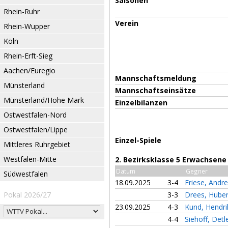
Saisonen
Rhein-Ruhr
Verein
Rhein-Wupper
Köln
Rhein-Erft-Sieg
Aachen/Euregio
Mannschaftsmeldung
Münsterland
Mannschaftseinsätze
Münsterland/Hohe Mark
Einzelbilanzen
Ostwestfalen-Nord
Ostwestfalen/Lippe
Einzel-Spiele
Mittleres Ruhrgebiet
Westfalen-Mitte
2. Bezirksklasse 5 Erwachsene
Datum
Gegner
Südwestfalen
18.09.2025
3-4
Friese, Andr
Pokal 2026/27
3-3
Drees, Hube
23.09.2025
4-3
Kund, Hendr
4-4
Siehoff, Detl