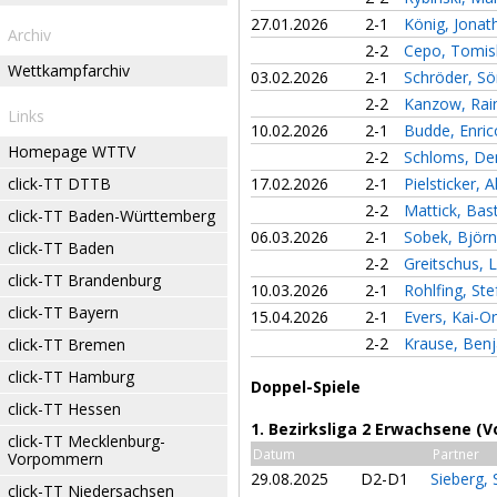
27.01.2026
2-1
König, Jona
Archiv
2-2
Cepo, Tomis
Wettkampfarchiv
03.02.2026
2-1
Schröder, S
2-2
Kanzow, Rai
Links
10.02.2026
2-1
Budde, Enri
Homepage WTTV
2-2
Schloms, De
click-TT DTTB
17.02.2026
2-1
Pielsticker, 
2-2
Mattick, Bas
click-TT Baden-Württemberg
06.03.2026
2-1
Sobek, Björ
click-TT Baden
2-2
Greitschus, 
click-TT Brandenburg
10.03.2026
2-1
Rohlfing, St
click-TT Bayern
15.04.2026
2-1
Evers, Kai-O
2-2
Krause, Ben
click-TT Bremen
click-TT Hamburg
Doppel-Spiele
click-TT Hessen
1. Bezirksliga 2 Erwachsene (V
click-TT Mecklenburg-
Datum
Partner
Vorpommern
29.08.2025
D2-D1
Sieberg,
click-TT Niedersachsen