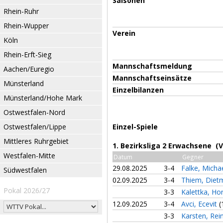
Saisonen
Rhein-Ruhr
Rhein-Wupper
Verein
Köln
Rhein-Erft-Sieg
Mannschaftsmeldung
Aachen/Euregio
Mannschaftseinsätze
Münsterland
Einzelbilanzen
Münsterland/Hohe Mark
Ostwestfalen-Nord
Ostwestfalen/Lippe
Einzel-Spiele
Mittleres Ruhrgebiet
1. Bezirksliga 2 Erwachsene (
Westfalen-Mitte
Datum
Gegner
29.08.2025
3-4
Falke, Micha
Südwestfalen
02.09.2025
3-4
Thiem, Diet
Pokal 2026/27
3-3
Kalettka, Ho
12.09.2025
3-4
Avci, Ecevit
(
3-3
Karsten, Rei