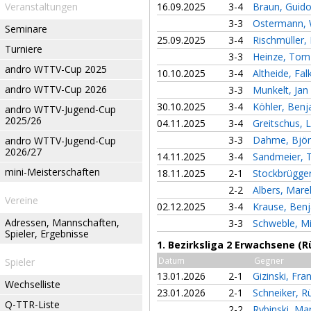
Veranstaltungen
16.09.2025
3-4
Braun, Guid
3-3
Ostermann,
Seminare
25.09.2025
3-4
Rischmüller,
Turniere
3-3
Heinze, Tom
andro WTTV-Cup 2025
10.10.2025
3-4
Altheide, Fal
andro WTTV-Cup 2026
3-3
Munkelt, Jan
30.10.2025
3-4
Köhler, Ben
andro WTTV-Jugend-Cup
2025/26
04.11.2025
3-4
Greitschus, 
3-3
Dahme, Bjö
andro WTTV-Jugend-Cup
2026/27
14.11.2025
3-4
Sandmeier, 
mini-Meisterschaften
18.11.2025
2-1
Stockbrügger
2-2
Albers, Mar
Vereine
02.12.2025
3-4
Krause, Ben
Adressen, Mannschaften,
3-3
Schweble, M
Spieler, Ergebnisse
1. Bezirksliga 2 Erwachsene (
Datum
Gegner
Spieler
13.01.2026
2-1
Gizinski, Fra
Wechselliste
23.01.2026
2-1
Schneiker, R
Q-TTR-Liste
2-2
Rybinski, Ma