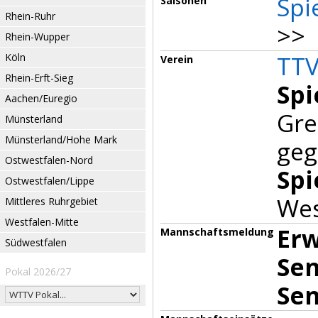
Spi
Saisonen
Rhein-Ruhr
>> 
Rhein-Wupper
TTV
Köln
Verein
Rhein-Erft-Sieg
Spi
Aachen/Euregio
Gre
Münsterland
Münsterland/Hohe Mark
geg
Ostwestfalen-Nord
Spi
Ostwestfalen/Lippe
Wes
Mittleres Ruhrgebiet
Westfalen-Mitte
Er
Mannschaftsmeldung
Südwestfalen
Sen
Pokal 2026/27
Sen