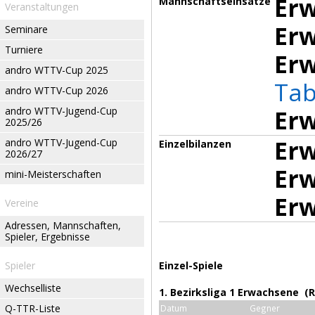
Erw
Mannschaftseinsätze
Veranstaltungen
Erw
Seminare
Turniere
Erw
andro WTTV-Cup 2025
Tab
andro WTTV-Cup 2026
andro WTTV-Jugend-Cup
Erw
2025/26
Erw
andro WTTV-Jugend-Cup
Einzelbilanzen
2026/27
Erw
mini-Meisterschaften
Erw
Vereine
Adressen, Mannschaften,
Spieler, Ergebnisse
Spieler
Einzel-Spiele
Wechselliste
1. Bezirksliga 1 Erwachsene (
Q-TTR-Liste
Datum
Gegner