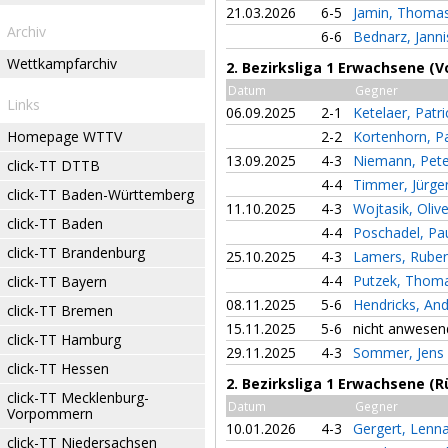
21.03.2026
6-5
Jamin, Thoma
Archiv
6-6
Bednarz, Jann
Wettkampfarchiv
2. Bezirksliga 1 Erwachsene (V
Datum
Gegner
Links
06.09.2025
2-1
Ketelaer, Patri
Homepage WTTV
2-2
Kortenhorn, P
13.09.2025
4-3
Niemann, Pet
click-TT DTTB
4-4
Timmer, Jürg
click-TT Baden-Württemberg
11.10.2025
4-3
Wojtasik, Oliv
click-TT Baden
4-4
Poschadel, Pa
click-TT Brandenburg
25.10.2025
4-3
Lamers, Rube
4-4
Putzek, Thom
click-TT Bayern
08.11.2025
5-6
Hendricks, An
click-TT Bremen
15.11.2025
5-6
nicht anwesen
click-TT Hamburg
29.11.2025
4-3
Sommer, Jens
click-TT Hessen
2. Bezirksliga 1 Erwachsene (
click-TT Mecklenburg-
Datum
Gegner
Vorpommern
10.01.2026
4-3
Gergert, Lenn
click-TT Niedersachsen