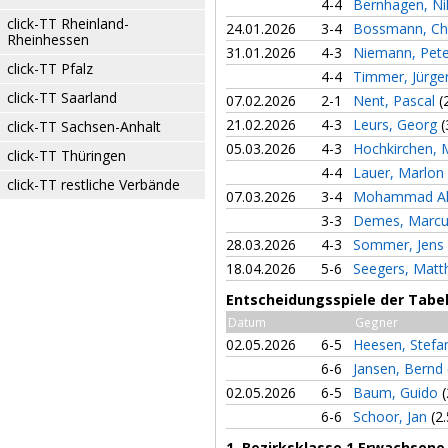
4-4
Bernhagen, Ni
click-TT Rheinland-
24.01.2026
3-4
Bossmann, Ch
Rheinhessen
31.01.2026
4-3
Niemann, Pet
click-TT Pfalz
4-4
Timmer, Jürg
click-TT Saarland
07.02.2026
2-1
Nent, Pascal
(
21.02.2026
4-3
Leurs, Georg
(
click-TT Sachsen-Anhalt
05.03.2026
4-3
Hochkirchen,
click-TT Thüringen
4-4
Lauer, Marlon
click-TT restliche Verbände
07.03.2026
3-4
Mohammad Al
3-3
Demes, Marc
28.03.2026
4-3
Sommer, Jens
18.04.2026
5-6
Seegers, Matt
Entscheidungsspiele der Tabell
Datum
Gegner
02.05.2026
6-5
Heesen, Stef
6-6
Jansen, Bernd
02.05.2026
6-5
Baum, Guido
(
6-6
Schoor, Jan
(2.
1. Bezirksklasse 1 Erwachsene