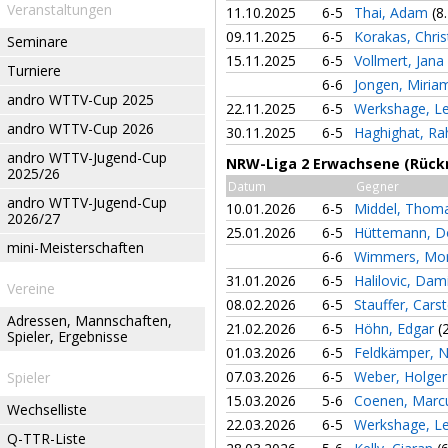
Veranstaltungen
11.10.2025
6-5
Thai, Adam
(8
09.11.2025
6-5
Korakas, Chri
Seminare
15.11.2025
6-5
Vollmert, Jana
Turniere
6-6
Jongen, Miri
andro WTTV-Cup 2025
22.11.2025
6-5
Werkshage, L
andro WTTV-Cup 2026
30.11.2025
6-5
Haghighat, R
andro WTTV-Jugend-Cup
NRW-Liga 2 Erwachsene (Rück
2025/26
Datum
Gegner
andro WTTV-Jugend-Cup
10.01.2026
6-5
Middel, Thom
2026/27
25.01.2026
6-5
Hüttemann, D
mini-Meisterschaften
6-6
Wimmers, Mor
31.01.2026
6-5
Halilovic, Dam
Vereine
08.02.2026
6-5
Stauffer, Cars
Adressen, Mannschaften,
21.02.2026
6-5
Höhn, Edgar
(
Spieler, Ergebnisse
01.03.2026
6-5
Feldkämper, N
07.03.2026
6-5
Weber, Holge
Spieler
15.03.2026
5-6
Coenen, Mar
Wechselliste
22.03.2026
6-5
Werkshage, L
Q-TTR-Liste