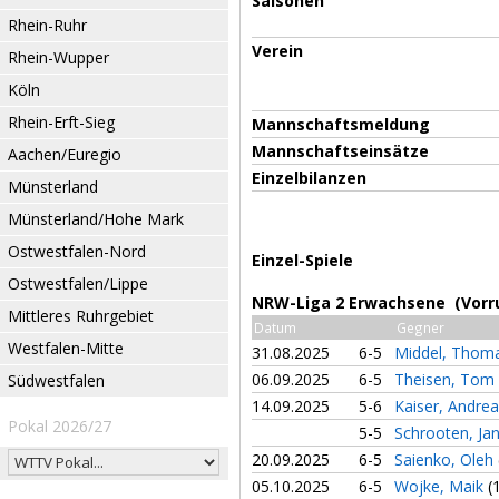
Saisonen
Rhein-Ruhr
Verein
Rhein-Wupper
Köln
Rhein-Erft-Sieg
Mannschaftsmeldung
Mannschaftseinsätze
Aachen/Euregio
Einzelbilanzen
Münsterland
Münsterland/Hohe Mark
Ostwestfalen-Nord
Einzel-Spiele
Ostwestfalen/Lippe
NRW-Liga 2 Erwachsene (Vorr
Mittleres Ruhrgebiet
Datum
Gegner
Westfalen-Mitte
31.08.2025
6-5
Middel, Thom
06.09.2025
6-5
Theisen, Tom
Südwestfalen
14.09.2025
5-6
Kaiser, Andre
Pokal 2026/27
5-5
Schrooten, Ja
20.09.2025
6-5
Saienko, Oleh
05.10.2025
6-5
Wojke, Maik
(