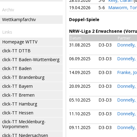
28.03.2026
5-6
Kelly, Ciaran
(
19.04.2026
5-6
Maiworm, T
Archiv
Wettkampfarchiv
Doppel-Spiele
NRW-Liga 2 Erwachsene (Vorr
Links
Datum
Partner
Homepage WTTV
31.08.2025
D3-D3
Donnelly,
click-TT DTTB
06.09.2025
D3-D3
Donnelly,
click-TT Baden-Württemberg
click-TT Baden
14.09.2025
D3-D3
Franke, J
click-TT Brandenburg
click-TT Bayern
20.09.2025
D3-D3
Donnelly,
click-TT Bremen
05.10.2025
D3-D3
Donnelly,
click-TT Hamburg
click-TT Hessen
11.10.2025
D3-D3
Donnelly,
click-TT Mecklenburg-
Vorpommern
09.11.2025
D3-D3
Donnelly,
click-TT Niedersachsen