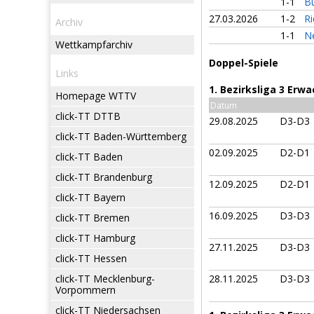
1-1
Bü
27.03.2026
1-2
Ri
Archiv
1-1
N
Wettkampfarchiv
Doppel-Spiele
Links
1. Bezirksliga 3 Erw
Homepage WTTV
Datum
click-TT DTTB
29.08.2025
D3-D3
click-TT Baden-Württemberg
02.09.2025
D2-D1
click-TT Baden
click-TT Brandenburg
12.09.2025
D2-D1
click-TT Bayern
16.09.2025
D3-D3
click-TT Bremen
click-TT Hamburg
27.11.2025
D3-D3
click-TT Hessen
click-TT Mecklenburg-
28.11.2025
D3-D3
Vorpommern
click-TT Niedersachsen