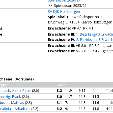
Spielsaison 2026/27
>> Spielsaison 2025/26
SV DJK Holzbüttgen
Spiellokal 1
:
Zweifachsporthalle
Bruchweg 5, 41564 Kaarst-Holzbüttgen
ng
Erwachsene:
VR 4.1 RR 4.1
ze
Erwachsene III:
1. Bezirksliga 3 Erwac
Erwachsene IV:
2. Bezirksliga 3 Erwac
Erwachsene III:
VR 8:0 RR 3:0 gesam
Erwachsene IV:
VR 2:0 RR 4:2 gesam
achsene (Vorrunde)
egner
Sätze
andsch, Heinz Peter
(2.6)
3:2
11:9
9:11
4:11
11:4
eunzig, Frank
(2.6)
3:0
11:7
11:8
11:5
äusler, Mathias
(2.3)
3:1
7:11
11:3
11:6
11:6
rafiniuk, Arkadiusz
(2.2)
3:2
9:11
11:5
11:8
4:11