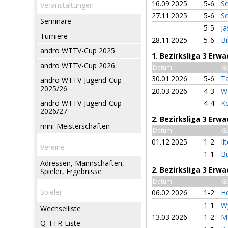
16.09.2025
5-6
Se
Veranstaltungen
27.11.2025
5-6
S
Seminare
5-5
Ja
Turniere
28.11.2025
5-6
B
andro WTTV-Cup 2025
1. Bezirksliga 3 Erw
andro WTTV-Cup 2026
Datum
G
30.01.2026
5-6
T
andro WTTV-Jugend-Cup
2025/26
20.03.2026
4-3
W
andro WTTV-Jugend-Cup
4-4
K
2026/27
2. Bezirksliga 3 Erw
mini-Meisterschaften
Datum
G
01.12.2025
1-2
Il
Vereine
1-1
Bü
Adressen, Mannschaften,
2. Bezirksliga 3 Erw
Spieler, Ergebnisse
Datum
G
Spieler
06.02.2026
1-2
H
1-1
W
Wechselliste
13.03.2026
1-2
M
Q-TTR-Liste