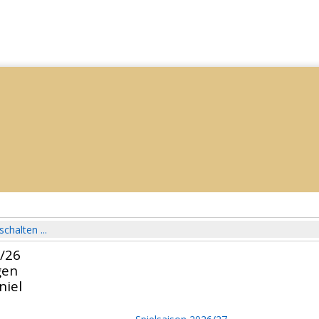
schalten ...
5/26
gen
niel