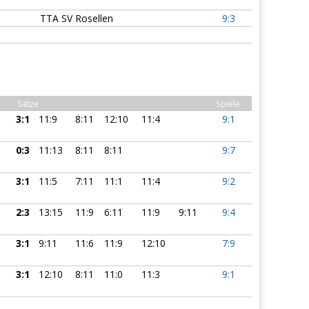
TTA SV Rosellen
9:3
Sätze
Spiele
3:1
11:9
8:11
12:10
11:4
9:1
0:3
11:13
8:11
8:11
9:7
3:1
11:5
7:11
11:1
11:4
9:2
2:3
13:15
11:9
6:11
11:9
9:11
9:4
3:1
9:11
11:6
11:9
12:10
7:9
3:1
12:10
8:11
11:0
11:3
9:1