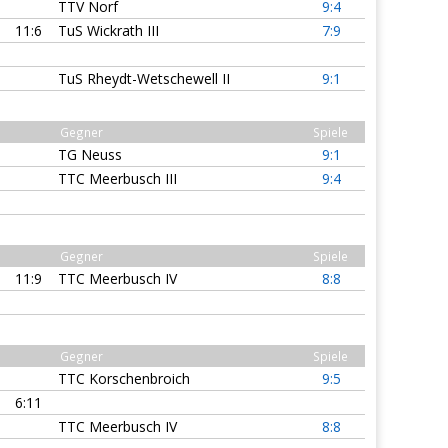
TTV Norf
9:4
11:6
TuS Wickrath III
7:9
TuS Rheydt-Wetschewell II
9:1
Gegner
Spiele
TG Neuss
9:1
TTC Meerbusch III
9:4
Gegner
Spiele
11:9
TTC Meerbusch IV
8:8
Gegner
Spiele
TTC Korschenbroich
9:5
6:11
TTC Meerbusch IV
8:8