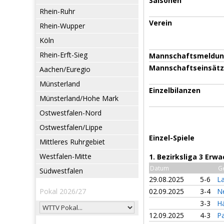
Saisonen
Rhein-Ruhr
Verein
Rhein-Wupper
Köln
Rhein-Erft-Sieg
Mannschaftsmeldu
Mannschaftseinsät
Aachen/Euregio
Münsterland
Einzelbilanzen
Münsterland/Hohe Mark
Ostwestfalen-Nord
Ostwestfalen/Lippe
Einzel-Spiele
Mittleres Ruhrgebiet
Westfalen-Mitte
1. Bezirksliga 3 Erw
Datum
G
Südwestfalen
29.08.2025
5-6
L
Pokal 2026/27
02.09.2025
3-4
N
3-3
H
12.09.2025
4-3
Pa