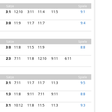
Sätze
Spiele
3:1
12:10
3:11
11:4
11:5
9:1
3:0
11:9
11:7
11:7
9:4
Sätze
Spiele
3:0
11:8
11:5
11:9
8:8
2:3
7:11
11:8
12:10
9:11
6:11
Sätze
Spiele
3:1
7:11
11:7
11:7
11:3
9:5
1:3
11:8
9:11
7:11
9:11
8:8
3:1
10:12
11:8
11:5
11:3
9:3