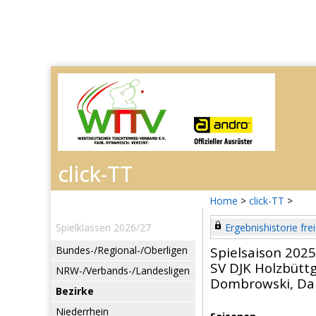
Home
>
click-TT
>
Spielklassen 2026/27
Ergebnishistorie frei
Bundes-/Regional-/Oberligen
Spielsaison 202
SV DJK Holzbütt
NRW-/Verbands-/Landesligen
Dombrowski, Da
Bezirke
Niederrhein