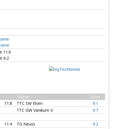
hsene
hsene
t 11:0
t 6:2
Gegner
Spiele
11:8
TTC SW Elsen
9:1
TTC GW Vanikum II
9:7
11:4
TG Neuss
9:2