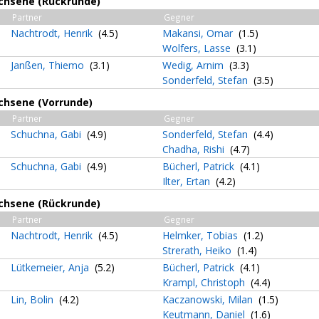
achsene (Rückrunde)
Partner
Gegner
Nachtrodt, Henrik
(4.5)
Makansi, Omar
(1.5)
Wolfers, Lasse
(3.1)
Janßen, Thiemo
(3.1)
Wedig, Arnim
(3.3)
Sonderfeld, Stefan
(3.5)
achsene (Vorrunde)
Partner
Gegner
Schuchna, Gabi
(4.9)
Sonderfeld, Stefan
(4.4)
Chadha, Rishi
(4.7)
Schuchna, Gabi
(4.9)
Bücherl, Patrick
(4.1)
Ilter, Ertan
(4.2)
achsene (Rückrunde)
Partner
Gegner
Nachtrodt, Henrik
(4.5)
Helmker, Tobias
(1.2)
Strerath, Heiko
(1.4)
Lütkemeier, Anja
(5.2)
Bücherl, Patrick
(4.1)
Krampl, Christoph
(4.4)
Lin, Bolin
(4.2)
Kaczanowski, Milan
(1.5)
Keutmann, Daniel
(1.6)