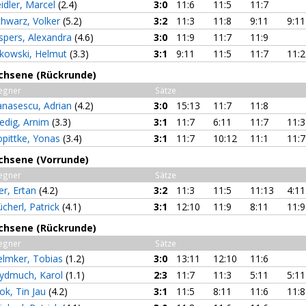
idler, Marcel
(2.4)
3:0
11:6
11:5
11:7
chwarz, Volker
(5.2)
3:2
11:3
11:8
9:11
9:11
spers, Alexandra
(4.6)
3:0
11:9
11:7
11:9
ikowski, Helmut
(3.3)
3:1
9:11
11:5
11:7
11:2
achsene (Rückrunde)
egner
Sätze
anasescu, Adrian
(4.2)
3:0
15:13
11:7
11:8
edig, Arnim
(3.3)
3:1
11:7
6:11
11:7
11:3
opittke, Yonas
(3.4)
3:1
11:7
10:12
11:1
11:7
achsene (Vorrunde)
egner
Sätze
ter, Ertan
(4.2)
3:2
11:3
11:5
11:13
4:11
cherl, Patrick
(4.1)
3:1
12:10
11:9
8:11
11:9
achsene (Rückrunde)
egner
Sätze
elmker, Tobias
(1.2)
3:0
13:11
12:10
11:6
ydmuch, Karol
(1.1)
2:3
11:7
11:3
5:11
5:11
ok, Tin Jau
(4.2)
3:1
11:5
8:11
11:6
11:8