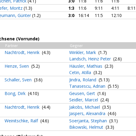
cherl, Patrick
(4.1)
3:0
11:8
11:6
11:6
efer, Moritz
(1.3)
1:3
11:6
9:11
4:11
8:11
eumann, Günter
(1.2)
3:0
16:14
11:5
12:10
achsene (Vorrunde)
Partner
Gegner
Nachtrodt, Henrik
(4.3)
Winkler, Mark
(1.7)
Landsch, Heinz Peter
(2.6)
Henze, Sven
(5.2)
Häusler, Mathias
(2.3)
Cetin, Atilla
(3.2)
Schaller, Sven
(3.6)
Jindra, Roland
(5.13)
Tanasescu, Adrian
(5.15)
Bong, Dirk
(4.10)
Geusen, Gert
(1.6)
Seidler, Marcel
(2.4)
Nachtrodt, Henrik
(4.4)
Jakobs, Michael
(3.5)
Jaspers, Alexandra
(4.6)
Weinitschke, Ralf
(4.6)
Soerjanta, Stephan
(3.1)
Bikowski, Helmut
(3.3)