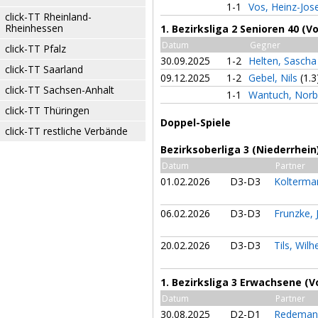
1-1
Vos, Heinz-Jos
click-TT Rheinland-
Rheinhessen
1. Bezirksliga 2 Senioren 40 (V
Datum
Gegner
click-TT Pfalz
30.09.2025
1-2
Helten, Sasch
click-TT Saarland
09.12.2025
1-2
Gebel, Nils
(1.3
click-TT Sachsen-Anhalt
1-1
Wantuch, Norb
click-TT Thüringen
Doppel-Spiele
click-TT restliche Verbände
Bezirksoberliga 3 (Niederrhei
Datum
Partner
01.02.2026
D3-D3
Kolterma
06.02.2026
D3-D3
Frunzke,
20.02.2026
D3-D3
Tils, Wil
1. Bezirksliga 3 Erwachsene (V
Datum
Partner
30.08.2025
D2-D1
Redeman