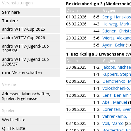
Veranstaltungen
Bezirksoberliga 3 (Niederrhei
Datum
Gegner
Seminare
01.02.2026
6-5
Seng, Hans-Jo
Turniere
06.02.2026
4-3
Hellweg, Mark
andro WTTV-Cup 2025
4-4
Stienen, Chris
andro WTTV-Cup 2026
20.02.2026
5-6
Wiertz, Alexan
5-5
Aydin, Bekir
(1.
andro WTTV-Jugend-Cup
2025/26
1. Bezirksliga 3 Erwachsene (V
andro WTTV-Jugend-Cup
Datum
Gegner
2026/27
30.08.2025
1-2
Jakobs, Michae
mini-Meisterschaften
1-1
Küppers, Step
02.09.2025
1-2
Demchenko, M
Vereine
1-1
Voloshchenko,
Adressen, Mannschaften,
12.09.2025
1-2
Lenz, Benjami
Spieler, Ergebnisse
1-1
Abel, Manuel
(
16.09.2025
1-2
Lorenzen, Sve
Spieler
1-1
Vahrenkamp, F
Wechselliste
03.10.2025
1-2
Völl, Marco
(2.
Q-TTR-Liste
07.10.2025
1-2
Borgerding, H