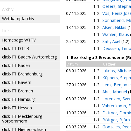
1-1
Oellers, Steph
Archiv
07.11.2025
1-2
Vos, Heinz-Jos
Wettkampfarchiv
1-1
Sonnabend, M
18.11.2025
1-2
Alsen, Niklas
(1
Links
1-1
Wahlen, Klaus
Homepage WTTV
25.11.2025
1-2
Saft, Axel
(1.2)
click-TT DTTB
1-1
Deussen, Tim
click-TT Baden-Württemberg
1. Bezirksliga 3 Erwachsene (
Datum
Gegner
click-TT Baden
06.01.2026
1-2
Jakobs, Michae
click-TT Brandenburg
1-1
Küppers, Step
click-TT Bayern
27.01.2026
1-2
Lenz, Benjami
click-TT Bremen
1-1
Abel, Manuel
(
08.02.2026
1-2
Lorenzen, Sve
click-TT Hamburg
1-1
Vahrenkamp, F
click-TT Hessen
10.02.2026
1-2
Dittmer, Domi
click-TT Mecklenburg-
1-1
Böttger, Björn
Vorpommern
03.03.2026
1-2
Gonzales, Ped
click-TT Niedersachsen