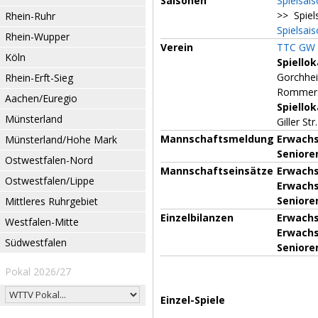
Saisonen
Spielsai
>> Spiel
Rhein-Ruhr
Spielsai
Rhein-Wupper
Verein
TTC GW 
Köln
Spiellok
Gorchhei
Rhein-Erft-Sieg
Rommers
Aachen/Euregio
Spiellok
Münsterland
Giller S
Mannschaftsmeldung
Erwachs
Münsterland/Hohe Mark
Senioren
Ostwestfalen-Nord
Mannschaftseinsätze
Erwachs
Ostwestfalen/Lippe
Erwachs
Senioren
Mittleres Ruhrgebiet
Einzelbilanzen
Erwachs
Westfalen-Mitte
Erwachs
Südwestfalen
Senioren
Pokal 2026/27
Einzel-Spiele