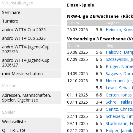
Veranstaltungen
Einzel-Spiele
Seminare
NRW-Liga 2 Erwachsene (Rück
Turniere
Datum
Gegner
andro WTTV-Cup 2025
26.03.2026
5-6
Heinrich, Kon
andro WTTV-Cup 2026
Verbandsliga 3 Erwachsene (V
Datum
Gegner
andro WTTV-Jugend-Cup
2025/26
30.08.2025
5-6
Halilovic, Dar
07.09.2025
6-5
Szczawinski, 
andro WTTV-Jugend-Cup
2026/27
6-6
Brüger, Norb
mini-Meisterschaften
14.09.2025
6-5
Sagawe, Dom
12.10.2025
5-6
Neumann, Jü
Vereine
5-5
Lewis, Sebast
01.11.2025
6-5
Gerten, Jonas
Adressen, Mannschaften,
Spieler, Ergebnisse
08.11.2025
3-4
Schroll, Nikla
3-3
Gerlitz, Christ
Spieler
22.11.2025
5-6
Scheipers, T
Wechselliste
29.11.2025
6-5
Stockmann, F
Q-TTR-Liste
02.12.2025
6-5
Hölper, Janni