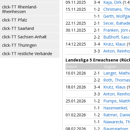
09.11.2025
3-4
Kaja, Dirk
(1.4
click-TT Rheinland-
15.11.2025
1-2
Christians, 
Rheinhessen
1-1
Gerth, Wolfg
click-TT Pfalz
22.11.2025
2-1
Secer, Bahadi
click-TT Saarland
30.11.2025
2-1
Franken, Jörn
click-TT Sachsen-Anhalt
2-2
Bußhoff, Sas
14.12.2025
3-4
Krutz, Klaus
(
click-TT Thüringen
3-3
Anton, Reinh
click-TT restliche Verbände
Landesliga 5 Erwachsene (Rüc
Datum
Gegner
10.01.2026
2-1
Langer, Math
2-2
Roth, Thoma
18.01.2026
3-4
Krutz, Klaus
(
3-3
Anton, Reinh
25.01.2026
1-2
Pumpe, Matth
1-1
Hasenwinkel
01.02.2026
1-2
Ratmer, Dani
1-1
Nawarecki, 
08.02.2026
1-2
Baumgartner,