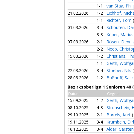
1-1
van Staa, Phil
21.02.2026
1-2
Eichhof, Mich
1-1
Richter, Tom
01.03.2026
3-4
Schouten, Da
3-3
Küper, Mariu
07.03.2026
2-1
Rösen, Denni
2-2
Neeb, Christ
15.03.2026
1-2
Christians, 
1-1
Gerth, Wolfg
22.03.2026
3-4
Stoeber, Nils
28.03.2026
1-2
Bußhoff, Sas
Bezirksoberliga 1 Senioren 40 
Datum
Gegner
15.09.2025
1-2
Gerth, Wolfg
08.10.2025
4-3
Strohschein, 
29.10.2025
2-1
Bartels, Kurt
(
19.11.2025
3-4
Krumbein, Di
16.12.2025
3-4
Alder, Carste