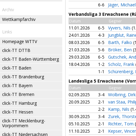
6-6
Jäger, Michae
Archiv
Verbandsliga 3 Erwachsene (R
Wettkampfarchiv
Datum
Gegner
11.01.2026
6-5
Vyvers, Nils
(1
Links
24.01.2026
4-3
Jungblut, Rain
Homepage WTTV
08.03.2026
6-5
Barth, Falko
(
21.03.2026
5-6
Bröker, Ben
(
click-TT DTTB
29.03.2026
6-5
Gutschek, An
click-TT Baden-Württemberg
18.04.2026
1-2
Scholz, Frank
click-TT Baden
1-1
Schürenberg,
click-TT Brandenburg
Landesliga 5 Erwachsene (Vor
click-TT Bayern
Datum
Gegner
click-TT Bremen
02.09.2025
3-4
Wolbring, Dir
20.09.2025
2-1
van Staa, Phil
click-TT Hamburg
2-2
Kamp, Nils
(1.
click-TT Hessen
30.09.2025
3-4
Zurek, Thors
click-TT Mecklenburg-
05.10.2025
2-1
Richter, Tom
Vorpommern
11.10.2025
2-1
Kepser, Vince
click-TT Niedersachsen