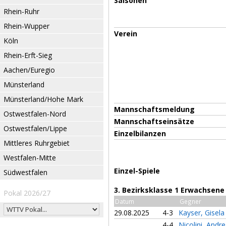
Saisonen
Rhein-Ruhr
Rhein-Wupper
Verein
Köln
Rhein-Erft-Sieg
Aachen/Euregio
Münsterland
Münsterland/Hohe Mark
Mannschaftsmeldung
Ostwestfalen-Nord
Mannschaftseinsätze
Ostwestfalen/Lippe
Einzelbilanzen
Mittleres Ruhrgebiet
Westfalen-Mitte
Einzel-Spiele
Südwestfalen
3. Bezirksklasse 1 Erwachsene
Pokal 2026/27
Datum
Gegner
29.08.2025
4-3
Kayser, Gisel
4-4
Nicolini, Andr