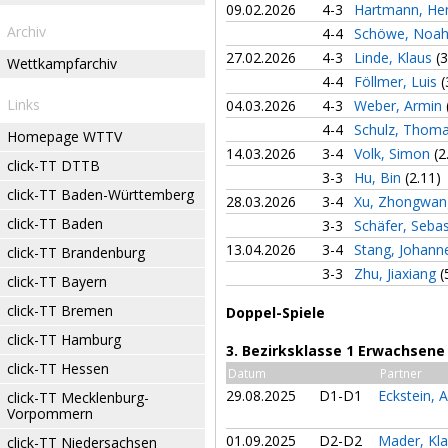
09.02.2026
4-3
Hartmann, He
Archiv
4-4
Schöwe, Noa
27.02.2026
4-3
Linde, Klaus
(3
Wettkampfarchiv
4-4
Föllmer, Luis
(
Links
04.03.2026
4-3
Weber, Armin
4-4
Schulz, Thom
Homepage WTTV
14.03.2026
3-4
Volk, Simon
(2
click-TT DTTB
3-3
Hu, Bin
(2.11)
click-TT Baden-Württemberg
28.03.2026
3-4
Xu, Zhongwa
click-TT Baden
3-3
Schäfer, Seba
13.04.2026
3-4
Stang, Johan
click-TT Brandenburg
3-3
Zhu, Jiaxiang
(
click-TT Bayern
click-TT Bremen
Doppel-Spiele
click-TT Hamburg
3. Bezirksklasse 1 Erwachsene
click-TT Hessen
Datum
Partner
29.08.2025
D1-D1
Eckstein, 
click-TT Mecklenburg-
Vorpommern
01.09.2025
D2-D2
Mader, Kl
click-TT Niedersachsen