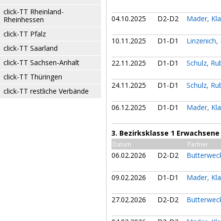
click-TT Rheinland-
04.10.2025
D2-D2
Mader, Kl
Rheinhessen
click-TT Pfalz
10.11.2025
D1-D1
Linzenich
click-TT Saarland
click-TT Sachsen-Anhalt
22.11.2025
D1-D1
Schulz, R
click-TT Thüringen
24.11.2025
D1-D1
Schulz, R
click-TT restliche Verbände
06.12.2025
D1-D1
Mader, Kl
3. Bezirksklasse 1 Erwachsene
Datum
Partner
06.02.2026
D2-D2
Butterwec
09.02.2026
D1-D1
Mader, Kl
27.02.2026
D2-D2
Butterwec