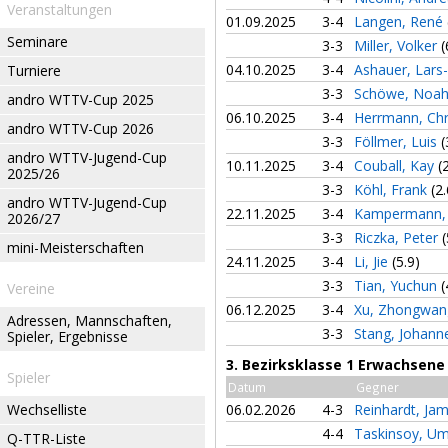
Veranstaltungen
01.09.2025
3-4
Langen, René
Seminare
3-3
Miller, Volker
(
04.10.2025
3-4
Ashauer, Lars-
Turniere
3-3
Schöwe, Noa
andro WTTV-Cup 2025
06.10.2025
3-4
Herrmann, Chr
andro WTTV-Cup 2026
3-3
Föllmer, Luis
(
andro WTTV-Jugend-Cup
10.11.2025
3-4
Couball, Kay
(
2025/26
3-3
Köhl, Frank
(2.
andro WTTV-Jugend-Cup
22.11.2025
3-4
Kampermann,
2026/27
3-3
Riczka, Peter
(
mini-Meisterschaften
24.11.2025
3-4
Li, Jie
(5.9)
3-3
Tian, Yuchun
(
Vereine
06.12.2025
3-4
Xu, Zhongwa
Adressen, Mannschaften,
3-3
Stang, Johan
Spieler, Ergebnisse
3. Bezirksklasse 1 Erwachsene
Spieler
Datum
Gegner
Wechselliste
06.02.2026
4-3
Reinhardt, Ja
4-4
Taskinsoy, U
Q-TTR-Liste