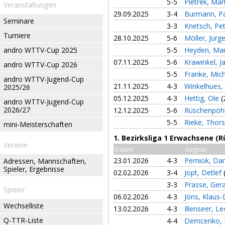
5-5
Pietrek, Mar
Veranstaltungen
29.09.2025
3-4
Burmann, Pa
Seminare
3-3
Knetsch, Pe
Turniere
28.10.2025
5-6
Möller, Jürg
andro WTTV-Cup 2025
5-5
Heyden, Ma
07.11.2025
5-6
Krawinkel, J
andro WTTV-Cup 2026
5-5
Franke, Mic
andro WTTV-Jugend-Cup
21.11.2025
4-3
Winkelhues
2025/26
05.12.2025
4-3
Hettig, Ole
(
andro WTTV-Jugend-Cup
2026/27
12.12.2025
5-6
Rüschenpöhl
5-5
Rieke, Thor
mini-Meisterschaften
1. Bezirksliga 1 Erwachsene (
Vereine
Datum
Gegner
23.01.2026
4-3
Perniok, Da
Adressen, Mannschaften,
Spieler, Ergebnisse
02.02.2026
3-4
Jopt, Detlef
3-3
Prasse, Ger
Spieler
06.02.2026
4-3
Jöns, Klaus-
Wechselliste
13.02.2026
4-3
Illenseer, L
Q-TTR-Liste
4-4
Demcenko, 