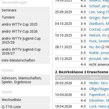
19.09.2025
4-3
Reiland, Ral
Veranstaltungen
4-4
Schaaf, Jan
(
Seminare
25.09.2025
4-3
Lee, Sang C
Turniere
4-4
Gröger, Ber
04.10.2025
3-4
Gladbach, M
andro WTTV-Cup 2025
3-3
Conrad, Lot
andro WTTV-Cup 2026
10.10.2025
3-4
Neitzel, Iris
(
andro WTTV-Jugend-Cup
3-3
Puck, Sever
2025/26
28.11.2025
3-4
Hu, Bin
(2.16
andro WTTV-Jugend-Cup
3-3
Wahle, Jona
2026/27
05.12.2025
4-3
Jessulat, Mi
mini-Meisterschaften
4-4
nicht anwes
Vereine
2. Bezirksklasse 2 Erwachsene
Datum
Gegner
Adressen, Mannschaften,
Spieler, Ergebnisse
20.03.2026
4-3
Müller, Nico
4-4
Olligschläge
Spieler
10.04.2026
4-3
Papenkort, 
Wechselliste
4-4
Erbslöher, M
18.04.2026
4-3
Lück, Hans-
Q-TTR-Liste