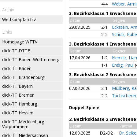
4-4
Weber, Arm
Archiv
3. Bezirksklasse 1 Erwachsene
Wettkampfarchiv
Datum
Gegner
29.08.2025
2-1
Eckstein, A
Links
2-2
Schulz, Rub
Homepage WTTV
3. Bezirksklasse 1 Erwachsene
click-TT DTTB
Datum
Gegner
17.04.2026
1-2
Nemitz, Li
click-TT Baden-Württemberg
1-1
Endig, Paul
(
click-TT Baden
3. Bezirksklasse 2 Erwachsene
click-TT Brandenburg
Datum
Gegner
click-TT Bayern
07.03.2026
2-1
Müllberg, Ra
click-TT Bremen
2-2
Tuchscherer
click-TT Hamburg
Doppel-Spiele
click-TT Hessen
2. Bezirksklasse 2 Erwachsene
click-TT Mecklenburg-
Vorpommern
Datum
Partner
12.09.2025
D2-D2
Dr. Selk
click-TT Niedersachsen