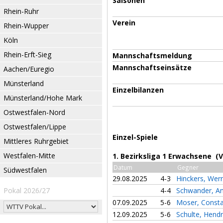
Saisonen
Rhein-Ruhr
Verein
Rhein-Wupper
Köln
Rhein-Erft-Sieg
Mannschaftsmeldung
Mannschaftseinsätze
Aachen/Euregio
Münsterland
Einzelbilanzen
Münsterland/Hohe Mark
Ostwestfalen-Nord
Ostwestfalen/Lippe
Einzel-Spiele
Mittleres Ruhrgebiet
Westfalen-Mitte
1. Bezirksliga 1 Erwachsene (
Datum
Gegner
Südwestfalen
29.08.2025
4-3
Hinckers, Wer
Pokal 2026/27
4-4
Schwander, A
07.09.2025
5-6
Moser, Const
12.09.2025
5-6
Schulte, Hend