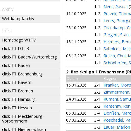
1-1
Nent, Pascal
(
Archiv
11.10.2025
1-2
Putzek, Tho
Wettkampfarchiv
1-1
Leurs, Georg
(
25.10.2025
1-2
Osterkamp, Ch
Links
1-1
Gergert, Stani
Homepage WTTV
15.11.2025
1-2
Heimers, Ber
click-TT DTTB
1-1
Sabolcec, Mic
06.12.2025
1-2
Rusch, Christi
click-TT Baden-Württemberg
1-1
Schönhofen, S
click-TT Baden
2. Bezirksliga 1 Erwachsene (
click-TT Brandenburg
Datum
Gegner
click-TT Bayern
16.01.2026
2-1
Kranker, Mor
click-TT Bremen
2-2
Zimmermann,
24.01.2026
2-1
Rumahi, Samu
click-TT Hamburg
2-2
Kantehm, Re
click-TT Hessen
05.03.2026
3-4
Dorißen, Mar
click-TT Mecklenburg-
07.03.2026
3-4
Poschadel, Pa
Vorpommern
3-3
Lauer, Marlo
click-TT Niedersachsen