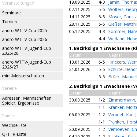
19.09.2025
4-3
Jamin, Thom
Veranstaltungen
07.11.2025
5-6
Wolters, Geo
Seminare
14.11.2025
6-5
Moser, Const
Turniere
28.11.2025
5-6
Gießer, Matth
andro WTTV-Cup 2025
05.12.2025
4-3
Sommer, Han
4-4
Werland, Hub
andro WTTV-Cup 2026
andro WTTV-Jugend-Cup
1. Bezirksliga 1 Erwachsene (
2025/26
Datum
Gegner
andro WTTV-Jugend-Cup
13.01.2026
6-5
Hinckers, Wer
2026/27
31.01.2026
5-6
Schulte, Hend
mini-Meisterschaften
5-5
Brück, Manue
2. Bezirksliga 1 Erwachsene (V
Vereine
Datum
Gegner
Adressen, Mannschaften,
30.08.2025
1-2
Zimmermann,
Spieler, Ergebnisse
1-1
Kranker, Mor
06.09.2025
1-2
Verbeet, Karl-
Spieler
1-1
Franken, Hors
Wechselliste
20.09.2025
1-2
Verhoeven, Ch
Q-TTR-Liste
04.10.2025
1-2
Sillekens, Sas