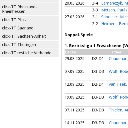
20.03.2026
3-4
Lemanczyk, M
click-TT Rheinland-
3-3
Metsch, Paul
(
Rheinhessen
27.03.2026
2-1
Sabolcec, Mic
click-TT Pfalz
2-2
Heimers, Ber
click-TT Saarland
Doppel-Spiele
click-TT Sachsen-Anhalt
click-TT Thüringen
1. Bezirksliga 1 Erwachsene (V
Datum
Partner
click-TT restliche Verbände
29.08.2025
D2-D1
Chaudhari
07.09.2025
D3-D3
Wolf, Rob
12.09.2025
D2-D1
van Heek,
19.09.2025
D3-D3
Wolf, Rob
07.11.2025
D3-D3
Thielen, 
14.11.2025
D3-D3
Chaudhari