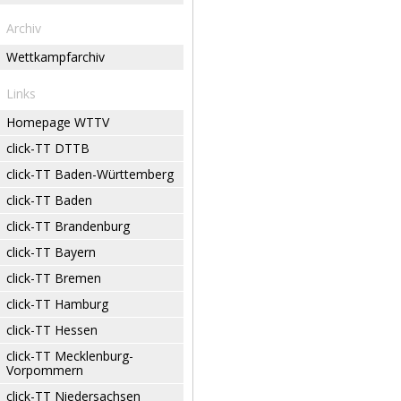
Archiv
Wettkampfarchiv
Links
Homepage WTTV
click-TT DTTB
click-TT Baden-Württemberg
click-TT Baden
click-TT Brandenburg
click-TT Bayern
click-TT Bremen
click-TT Hamburg
click-TT Hessen
click-TT Mecklenburg-
Vorpommern
click-TT Niedersachsen