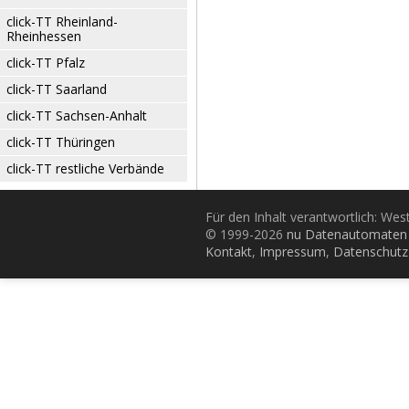
click-TT Rheinland-
Rheinhessen
click-TT Pfalz
click-TT Saarland
click-TT Sachsen-Anhalt
click-TT Thüringen
click-TT restliche Verbände
Für den Inhalt verantwortlich: Wes
© 1999-2026
nu Datenautomaten 
Kontakt
,
Impressum
,
Datenschutz