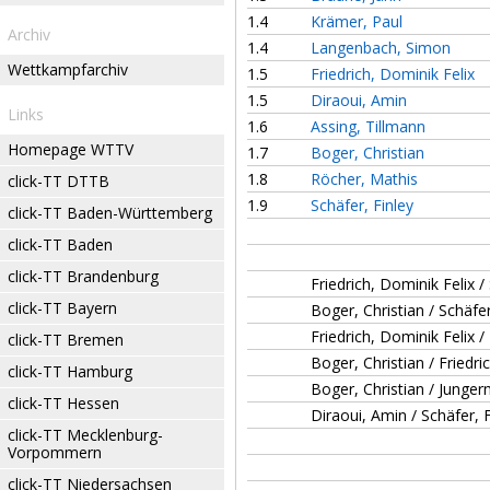
1.4
Krämer, Paul
Archiv
1.4
Langenbach, Simon
Wettkampfarchiv
1.5
Friedrich, Dominik Felix
1.5
Diraoui, Amin
Links
1.6
Assing, Tillmann
Homepage WTTV
1.7
Boger, Christian
1.8
Röcher, Mathis
click-TT DTTB
1.9
Schäfer, Finley
click-TT Baden-Württemberg
click-TT Baden
click-TT Brandenburg
Friedrich, Dominik Felix /
click-TT Bayern
Boger, Christian / Schäfer
Friedrich, Dominik Felix 
click-TT Bremen
Boger, Christian / Friedri
click-TT Hamburg
Boger, Christian / Junger
click-TT Hessen
Diraoui, Amin / Schäfer, F
click-TT Mecklenburg-
Vorpommern
click-TT Niedersachsen