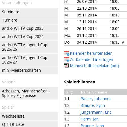
Fr.
26.09.2014
18:00
Veranstaltungen
Mi.
22.10.2014
18:00
Seminare
Mi.
05.11.2014
18:10
Turniere
Mi.
12.11.2014
18:00
andro WTTV-Cup 2025
Mi.
26.11.2014
18:00
Mo.
01.12.2014
18:15
andro WTTV-Cup 2026
Do.
04.12.2014
18:15 v
andro WTTV-Jugend-Cup
2025/26
Kalender herunterladen
andro WTTV-Jugend-Cup
Zu Kalender hinzufügen
2026/27
Mannschaftsspielplan (pdf)
mini-Meisterschaften
Vereine
Spielerbilanzen
Adressen, Mannschaften,
Rang
Name, Vorname
Spieler, Ergebnisse
1.1
Pauler, Johannes
1.2
Braune, Fynn
Spieler
1.2
Jungermann, Eric
Wechselliste
1.3
Harm, Jan
Q-TTR-Liste
1.3
Braune, Jann