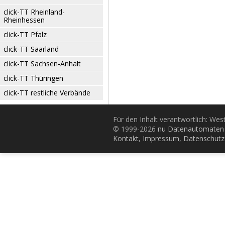
click-TT Rheinland-
Rheinhessen
click-TT Pfalz
click-TT Saarland
click-TT Sachsen-Anhalt
click-TT Thüringen
click-TT restliche Verbände
Für den Inhalt verantwortlich: Wes
© 1999-2026
nu Datenautomaten 
Kontakt
,
Impressum
,
Datenschutz