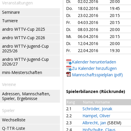
Di.
02.02.2016
20:00
Veranstaltungen
Do.
18.02.2016
19:45
Seminare
Di.
23.02.2016
20:15
Turniere
Fr.
04.03.2016
20:15
andro WTTV-Cup 2025
Di.
08.03.2016
20:00
Mi.
06.04.2016
20:15
andro WTTV-Cup 2026
Di.
12.04.2016
20:00
andro WTTV-Jugend-Cup
Fr.
22.04.2016
19:30
2025/26
andro WTTV-Jugend-Cup
Kalender herunterladen
2026/27
Zu Kalender hinzufügen
mini-Meisterschaften
Mannschaftsspielplan (pdf)
Vereine
Spielerbilanzen (Rückrunde)
Adressen, Mannschaften,
Spieler, Ergebnisse
Rang
Name, Vorname
2.1
Schröder, Jonak
Spieler
2.2
Hampel, Oliver
Wechselliste
2.3
Albrecht, Jan
(SBEM)
Q-TTR-Liste
2.4
Hofschulte, Claus