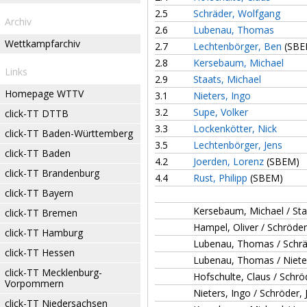
2.5
Schräder, Wolfgang
Archiv
2.6
Lubenau, Thomas
Wettkampfarchiv
2.7
Lechtenbörger, Ben
(SBE
2.8
Kersebaum, Michael
Links
2.9
Staats, Michael
Homepage WTTV
3.1
Nieters, Ingo
3.2
Supe, Volker
click-TT DTTB
3.3
Lockenkötter, Nick
click-TT Baden-Württemberg
3.5
Lechtenbörger, Jens
click-TT Baden
4.2
Joerden, Lorenz
(SBEM)
click-TT Brandenburg
4.4
Rust, Philipp
(SBEM)
click-TT Bayern
Kersebaum, Michael / Sta
click-TT Bremen
Hampel, Oliver / Schröder
click-TT Hamburg
Lubenau, Thomas / Schrä
click-TT Hessen
Lubenau, Thomas / Niete
click-TT Mecklenburg-
Hofschulte, Claus / Schrö
Vorpommern
Nieters, Ingo / Schröder,
click-TT Niedersachsen