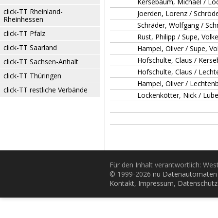
Kersebaum, Michael / Loc
click-TT Rheinland-
Joerden, Lorenz / Schröde
Rheinhessen
Schräder, Wolfgang / Sch
click-TT Pfalz
Rust, Philipp / Supe, Volke
click-TT Saarland
Hampel, Oliver / Supe, Vo
Hofschulte, Claus / Kers
click-TT Sachsen-Anhalt
Hofschulte, Claus / Lecht
click-TT Thüringen
Hampel, Oliver / Lechtenb
click-TT restliche Verbände
Lockenkötter, Nick / Lu
Für den Inhalt verantwortlich: Wes
© 1999-2026
nu Datenautomaten 
Kontakt
,
Impressum
,
Datenschutz