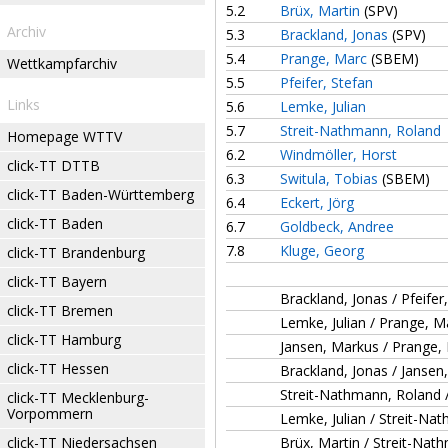
5.2
Brüx, Martin
(SPV)
Archiv
5.3
Brackland, Jonas
(SPV)
5.4
Prange, Marc
(SBEM)
Wettkampfarchiv
5.5
Pfeifer, Stefan
Links
5.6
Lemke, Julian
5.7
Streit-Nathmann, Roland
Homepage WTTV
6.2
Windmöller, Horst
click-TT DTTB
6.3
Switula, Tobias
(SBEM)
click-TT Baden-Württemberg
6.4
Eckert, Jörg
click-TT Baden
6.7
Goldbeck, Andree
7.8
Kluge, Georg
click-TT Brandenburg
click-TT Bayern
Brackland, Jonas / Pfeifer
click-TT Bremen
Lemke, Julian / Prange, M
click-TT Hamburg
Jansen, Markus / Prange,
click-TT Hessen
Brackland, Jonas / Jansen
Streit-Nathmann, Roland 
click-TT Mecklenburg-
Vorpommern
Lemke, Julian / Streit-Na
click-TT Niedersachsen
Brüx, Martin / Streit-Nat