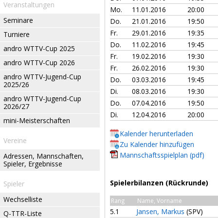
Veranstaltungen
Mo.
11.01.2016
20:00
Seminare
Do.
21.01.2016
19:50
Fr.
29.01.2016
19:35
Turniere
Do.
11.02.2016
19:45
andro WTTV-Cup 2025
Fr.
19.02.2016
19:30
andro WTTV-Cup 2026
Fr.
26.02.2016
19:30
andro WTTV-Jugend-Cup
Do.
03.03.2016
19:45
2025/26
Di.
08.03.2016
19:30
andro WTTV-Jugend-Cup
Do.
07.04.2016
19:50
2026/27
Di.
12.04.2016
20:00
mini-Meisterschaften
Kalender herunterladen
Vereine
Zu Kalender hinzufügen
Mannschaftsspielplan (pdf)
Adressen, Mannschaften,
Spieler, Ergebnisse
Spielerbilanzen (Rückrunde)
Spieler
Wechselliste
Rang
Name, Vorname
5.1
Jansen, Markus
(SPV)
Q-TTR-Liste