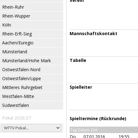
Verein
Rhein-Ruhr
Rhein-Wupper
Köln
Mannschaftskontakt
Rhein-Erft-Sieg
Aachen/Euregio
Münsterland
Tabelle
Münsterland/Hohe Mark
Ostwestfalen-Nord
Ostwestfalen/Lippe
Spielleiter
Mittleres Ruhrgebiet
Westfalen-Mitte
Südwestfalen
Pokal 2026/27
Spieltermine (Rückrunde)
Tag Datum Zeit
Do.
07.01.2016
19:55