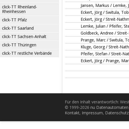
Jansen, Markus / Lemke, J
click-TT Rheinland-
Rheinhessen
Eckert, Jörg / Switula, Tob
Eckert, Jörg / Streit-Nat
click-TT Pfalz
Lemke, Julian / Pfeifer, St
click-TT Saarland
Goldbeck, Andree / Strei
click-TT Sachsen-Anhalt
Prange, Marc / Switula, T
click-TT Thüringen
Kluge, Georg / Streit-Na
click-TT restliche Verbände
Pfeifer, Stefan / Streit-
Eckert, Jörg / Prange, Mar
Für den Inhalt verantwortlich: Wes
© 1999-2026
nu Datenautomaten 
Kontakt
,
Impressum
,
Datenschutz