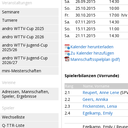
Sa.
26.09.2015
14:30
Veranstaltungen
So.
25.10.2015
10:00
Seminare
Fr.
30.10.2015
17:00 h/
Turniere
Sa.
07.11.2015
14:30
andro WTTV-Cup 2025
So.
15.11.2015
11:00
Sa.
21.11.2015
14:30
andro WTTV-Cup 2026
andro WTTV-Jugend-Cup
Kalender herunterladen
2025/26
Zu Kalender hinzufügen
andro WTTV-Jugend-Cup
Mannschaftsspielplan (pdf)
2026/27
mini-Meisterschaften
Spielerbilanzen (Vorrunde)
Vereine
Rang
Name, Vorname
Adressen, Mannschaften,
2.1
Reupert, Anne Lene
(SPV
Spieler, Ergebnisse
2.2
Geers, Annika
2.3
Frickenstein, Lenia
Spieler
2.4
Egelkamp, Emily
Wechselliste
Q-TTR-Liste
Egelkamp, Emily / Reupe