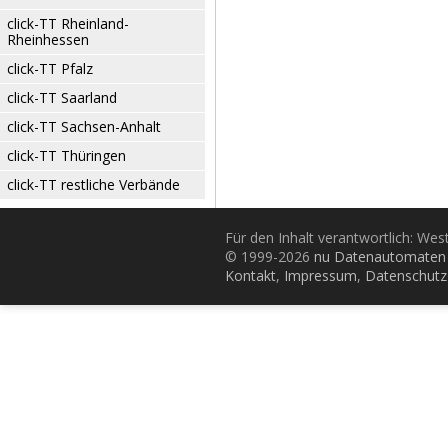
click-TT Rheinland-
Rheinhessen
click-TT Pfalz
click-TT Saarland
click-TT Sachsen-Anhalt
click-TT Thüringen
click-TT restliche Verbände
Für den Inhalt verantwortlich: Wes
© 1999-2026
nu Datenautomaten 
Kontakt
,
Impressum
,
Datenschutz