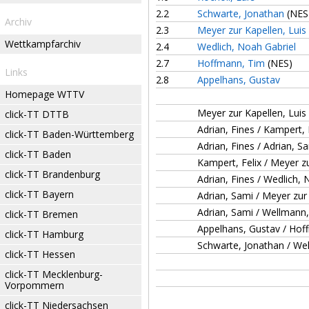
2.2
Schwarte, Jonathan
(NES
Archiv
2.3
Meyer zur Kapellen, Luis
Wettkampfarchiv
2.4
Wedlich, Noah Gabriel
2.7
Hoffmann, Tim
(NES)
Links
2.8
Appelhans, Gustav
Homepage WTTV
Meyer zur Kapellen, Lui
click-TT DTTB
Adrian, Fines / Kampert, 
click-TT Baden-Württemberg
Adrian, Fines / Adrian, S
click-TT Baden
Kampert, Felix / Meyer zu
click-TT Brandenburg
Adrian, Fines / Wedlich, 
click-TT Bayern
Adrian, Sami / Meyer zur 
Adrian, Sami / Wellmann
click-TT Bremen
Appelhans, Gustav / Hof
click-TT Hamburg
Schwarte, Jonathan / We
click-TT Hessen
click-TT Mecklenburg-
Vorpommern
click-TT Niedersachsen