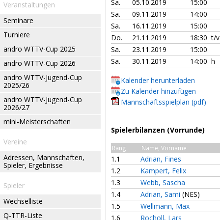
Sa.
05.10.2019
15:00
Veranstaltungen
Sa.
09.11.2019
14:00
Seminare
Sa.
16.11.2019
15:00
Turniere
Do.
21.11.2019
18:30 t/
andro WTTV-Cup 2025
Sa.
23.11.2019
15:00
Sa.
30.11.2019
14:00 h
andro WTTV-Cup 2026
andro WTTV-Jugend-Cup
Kalender herunterladen
2025/26
Zu Kalender hinzufügen
andro WTTV-Jugend-Cup
Mannschaftsspielplan (pdf)
2026/27
mini-Meisterschaften
Spielerbilanzen (Vorrunde)
Vereine
Rang
Name, Vorname
Adressen, Mannschaften,
1.1
Adrian, Fines
Spieler, Ergebnisse
1.2
Kampert, Felix
1.3
Webb, Sascha
Spieler
1.4
Adrian, Sami
(NES)
Wechselliste
1.5
Wellmann, Max
Q-TTR-Liste
1.6
Rocholl, Lars