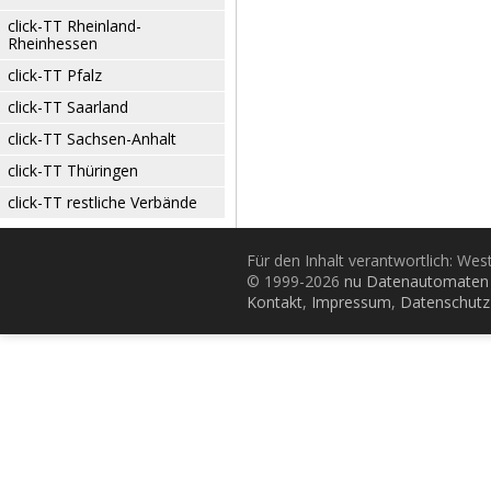
click-TT Rheinland-
Rheinhessen
click-TT Pfalz
click-TT Saarland
click-TT Sachsen-Anhalt
click-TT Thüringen
click-TT restliche Verbände
Für den Inhalt verantwortlich: Wes
© 1999-2026
nu Datenautomaten 
Kontakt
,
Impressum
,
Datenschutz