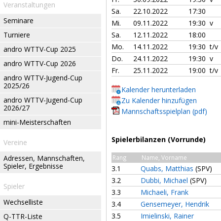
Veranstaltungen
Sa.
22.10.2022
17:30
Seminare
Mi.
09.11.2022
19:30 v
Turniere
Sa.
12.11.2022
18:00
Mo.
14.11.2022
19:30 t/
andro WTTV-Cup 2025
Do.
24.11.2022
19:30 v
andro WTTV-Cup 2026
Fr.
25.11.2022
19:00 t/
andro WTTV-Jugend-Cup
2025/26
Kalender herunterladen
andro WTTV-Jugend-Cup
Zu Kalender hinzufügen
2026/27
Mannschaftsspielplan (pdf)
mini-Meisterschaften
Spielerbilanzen (Vorrunde)
Vereine
Adressen, Mannschaften,
Rang
Name, Vorname
Spieler, Ergebnisse
3.1
Quabs, Matthias
(SPV)
3.2
Dubbi, Michael
(SPV)
Spieler
3.3
Michaeli, Frank
Wechselliste
3.4
Gensemeyer, Hendrik
3.5
Imielinski, Rainer
Q-TTR-Liste