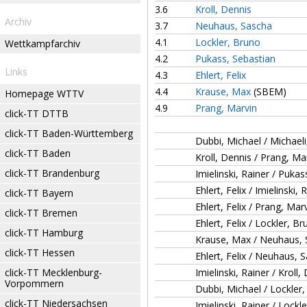
3.6
Kroll, Dennis
Archiv
3.7
Neuhaus, Sascha
4.1
Lockler, Bruno
Wettkampfarchiv
4.2
Pukass, Sebastian
Links
4.3
Ehlert, Felix
4.4
Krause, Max
(SBEM)
Homepage WTTV
4.9
Prang, Marvin
click-TT DTTB
click-TT Baden-Württemberg
Dubbi, Michael / Michaeli
click-TT Baden
Kroll, Dennis / Prang, Ma
click-TT Brandenburg
Imielinski, Rainer / Pukas
Ehlert, Felix / Imielinski, 
click-TT Bayern
Ehlert, Felix / Prang, Mar
click-TT Bremen
Ehlert, Felix / Lockler, B
click-TT Hamburg
Krause, Max / Neuhaus,
click-TT Hessen
Ehlert, Felix / Neuhaus, 
click-TT Mecklenburg-
Imielinski, Rainer / Kroll,
Vorpommern
Dubbi, Michael / Lockler
click-TT Niedersachsen
Imielinski, Rainer / Lockl