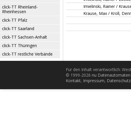
Imielinski, Rainer / Krau
click-TT Rheinland-
Rheinhessen
Krause, Max / Kroll, Denn
click-TT Pfalz
click-TT Saarland
click-TT Sachsen-Anhalt
click-TT Thüringen
click-TT restliche Verbände
Für den Inhalt verantwortlich: Wes
© 1999-2026
nu Datenautomaten 
Kontakt
,
Impressum
,
Datenschutz