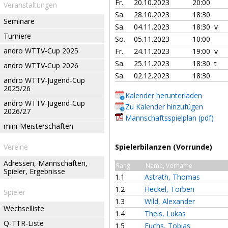
Fr.
20.10.2023
20:00
Veranstaltungen
Sa.
28.10.2023
18:30
Seminare
Sa.
04.11.2023
18:30 v
Turniere
So.
05.11.2023
10:00
andro WTTV-Cup 2025
Fr.
24.11.2023
19:00 v
Sa.
25.11.2023
18:30 t
andro WTTV-Cup 2026
Sa.
02.12.2023
18:30
andro WTTV-Jugend-Cup
2025/26
Kalender herunterladen
andro WTTV-Jugend-Cup
Zu Kalender hinzufügen
2026/27
Mannschaftsspielplan (pdf)
mini-Meisterschaften
Vereine
Spielerbilanzen (Vorrunde)
Adressen, Mannschaften,
Rang
Name, Vorname
Spieler, Ergebnisse
1.1
Astrath, Thomas
1.2
Heckel, Torben
Spieler
1.3
Wild, Alexander
Wechselliste
1.4
Theis, Lukas
Q-TTR-Liste
1.5
Fuchs, Tobias