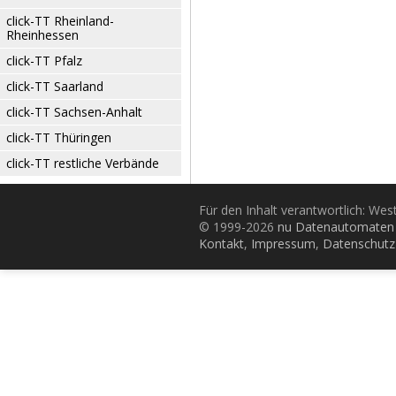
click-TT Rheinland-
Rheinhessen
click-TT Pfalz
click-TT Saarland
click-TT Sachsen-Anhalt
click-TT Thüringen
click-TT restliche Verbände
Für den Inhalt verantwortlich: Wes
© 1999-2026
nu Datenautomaten 
Kontakt
,
Impressum
,
Datenschutz