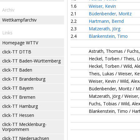
1.6
Weiser, Kevin
Archiv
2.1
Büdenbender, Moritz
Wettkampfarchiv
2.2
Hartmann, Bernd
2.3
Matzerath, Jörg
Links
2.4
Blankenstein, Timo
Homepage WTTV
Astrath, Thomas / Fuchs
click-TT DTTB
Heckel, Torben / Theis, 
click-TT Baden-Württemberg
Heckel, Torben / Wild, A
click-TT Baden
Theis, Lukas / Weiser, Ke
click-TT Brandenburg
Weiser, Kevin / Wild, Ale
click-TT Bayern
Büdenbender, Moritz / Ma
Matzerath, Jörg / Weiser,
click-TT Bremen
Fuchs, Tobias / Wild, Ale
click-TT Hamburg
Blankenstein, Timo / Ha
click-TT Hessen
click-TT Mecklenburg-
Vorpommern
click-TT Niedersachsen