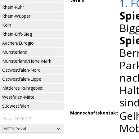
1. F
Verein
Rhein-Ruhr
Spi
Rhein-Wupper
Bigg
Köln
Rhein-Erft-Sieg
Spi
Aachen/Euregio
Berr
Münsterland
Münsterland/Hohe Mark
Par
Ostwestfalen-Nord
nac
Ostwestfalen/Lippe
Halt
Mittleres Ruhrgebiet
Westfalen-Mitte
sind
Südwestfalen
Gel
Mannschaftskontakt
Pokal 2026/27
Mob