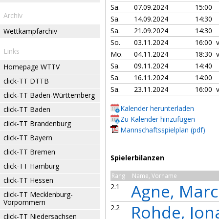
Sa.
07.09.2024
15:00
Archiv
Sa.
14.09.2024
14:30
Sa.
21.09.2024
14:30
Wettkampfarchiv
So.
03.11.2024
16:00
Links
Mo.
04.11.2024
18:30
Sa.
09.11.2024
14:40
Homepage WTTV
Sa.
16.11.2024
14:00
click-TT DTTB
Sa.
23.11.2024
16:00
click-TT Baden-Württemberg
Kalender herunterladen
click-TT Baden
Zu Kalender hinzufügen
click-TT Brandenburg
Mannschaftsspielplan (pdf)
click-TT Bayern
click-TT Bremen
Spielerbilanzen
click-TT Hamburg
Rang
Name, Vorname
click-TT Hessen
Agne, Marc
2.1
click-TT Mecklenburg-
Vorpommern
Rohde, Jon
2.2
click-TT Niedersachsen