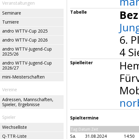
mar
Veranstaltungen
Bez
Tabelle
Seminare
Turniere
Jun
andro WTTV-Cup 2025
6. P
andro WTTV-Cup 2026
4 S
andro WTTV-Jugend-Cup
2025/26
Hem
Spielleiter
andro WTTV-Jugend-Cup
2026/27
Für
mini-Meisterschaften
Mob
Vereine
nor
Adressen, Mannschaften,
Spieler, Ergebnisse
Spieler
Spieltermine
Wechselliste
Tag Datum Zeit
Q-TTR-Liste
Sa.
31.08.2024
14:50