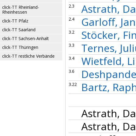
Astrath, Da
2.3
click-TT Rheinland-
Rheinhessen
Garloff, Jan
2.4
click-TT Pfalz
click-TT Saarland
Stöcker, Fi
3.2
click-TT Sachsen-Anhalt
Ternes, Jul
3.3
click-TT Thüringen
click-TT restliche Verbände
Wietfeld, L
3.4
Deshpande
3.6
Bartz, Rap
3.22
Astrath, Da
Astrath, Da