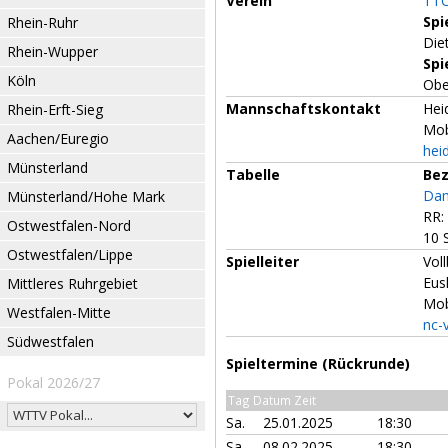
Verein
TTC
Spi
Rhein-Ruhr
Die
Rhein-Wupper
Spi
Köln
Obe
Mannschaftskontakt
Hei
Rhein-Erft-Sieg
Mob
Aachen/Euregio
hei
Münsterland
Tabelle
Bez
Dam
Münsterland/Hohe Mark
RR:
Ostwestfalen-Nord
10 
Ostwestfalen/Lippe
Spielleiter
Vol
Eus
Mittleres Ruhrgebiet
Mob
Westfalen-Mitte
nc-
Südwestfalen
Spieltermine (Rückrunde)
Pokal 2026/27
Tag Datum Zeit
Sa.
25.01.2025
18:30
Sa.
08.02.2025
18:30