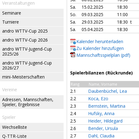
Veranstaltungen
Sa.
15.02.2025
18:30
Seminare
So.
09.03.2025
11:00
Turniere
Sa.
29.03.2025
18:30 t
Sa.
05.04.2025
18:30
andro WTTV-Cup 2025
andro WTTV-Cup 2026
Kalender herunterladen
Zu Kalender hinzufügen
andro WTTV-Jugend-Cup
2025/26
Mannschaftsspielplan (pdf)
andro WTTV-Jugend-Cup
2026/27
Spielerbilanzen (Rückrunde)
mini-Meisterschaften
Rang
Name, Vorname
Vereine
2.1
Daubenbüchel, Lea
2.2
Koca, Ezo
Adressen, Mannschaften,
Spieler, Ergebnisse
2.3
Bernstein, Martina
2.4
Hufsky, Anna
Spieler
2.5
Heider, Hildegard
Wechselliste
2.6
Bender, Ursula
2.7
Dahl, Claudia
Q-TTR-Liste