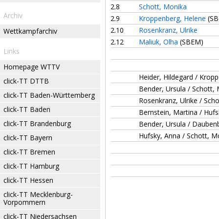
2.8
Schott, Monika
Archiv
2.9
Kroppenberg, Helene
(SB
2.10
Rosenkranz, Ulrike
Wettkampfarchiv
2.12
Maliuk, Olha
(SBEM)
Links
Homepage WTTV
Heider, Hildegard / Krop
click-TT DTTB
Bender, Ursula / Schott,
click-TT Baden-Württemberg
Rosenkranz, Ulrike / Sch
click-TT Baden
Bernstein, Martina / Huf
click-TT Brandenburg
Bender, Ursula / Dauben
Hufsky, Anna / Schott, M
click-TT Bayern
click-TT Bremen
click-TT Hamburg
click-TT Hessen
click-TT Mecklenburg-
Vorpommern
click-TT Niedersachsen