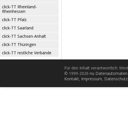
click-TT Rheinland-
Rheinhessen
click-TT Pfalz
click-TT Saarland
click-TT Sachsen-Anhalt
click-TT Thüringen
click-TT restliche Verbände
Für den Inhalt verantwortlich: Wes
© 1999-2026
nu Datenautomaten 
Kontakt
,
Impressum
,
Datenschutz