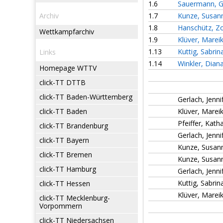
1.6
Sauermann, G
Archiv
1.7
Kunze, Susan
1.8
Hanschütz, Z
Wettkampfarchiv
1.9
Klüver, Marei
1.13
Kuttig, Sabrin
Links
1.14
Winkler, Dian
Homepage WTTV
click-TT DTTB
click-TT Baden-Württemberg
Gerlach, Jennif
click-TT Baden
Klüver, Mareik
Pfeiffer, Katha
click-TT Brandenburg
Gerlach, Jenn
click-TT Bayern
Kunze, Susann
click-TT Bremen
Kunze, Susan
click-TT Hamburg
Gerlach, Jenn
Kuttig, Sabrin
click-TT Hessen
Klüver, Marei
click-TT Mecklenburg-
Vorpommern
click-TT Niedersachsen