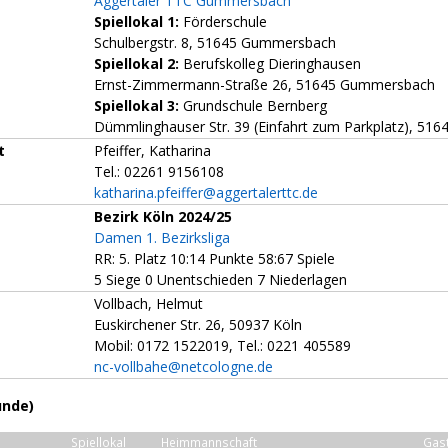
Aggertaler TTC Gummersbach
Spiellokal 1:
Förderschule
Schulbergstr. 8, 51645 Gummersbach
Spiellokal 2:
Berufskolleg Dieringhausen
Ernst-Zimmermann-Straße 26, 51645 Gummersbach
Spiellokal 3:
Grundschule Bernberg
Dümmlinghauser Str. 39 (Einfahrt zum Parkplatz), 5
t
Pfeiffer, Katharina
Tel.: 02261 9156108
katharina.pfeiffer@aggertalerttc.de
Bezirk Köln 2024/25
Damen 1. Bezirksliga
RR: 5. Platz 10:14 Punkte 58:67 Spiele
5 Siege 0 Unentschieden 7 Niederlagen
Vollbach, Helmut
Euskirchener Str. 26, 50937 Köln
Mobil: 0172 1522019, Tel.: 0221 405589
nc-vollbahe@netcologne.de
unde)
Spiellokal
Heimmannschaft
Gas