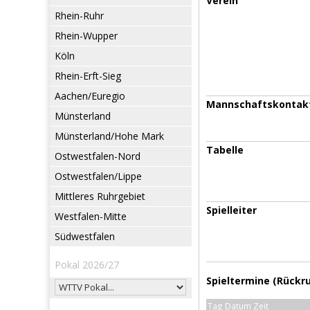
Verein
Rhein-Ruhr
Rhein-Wupper
Köln
Rhein-Erft-Sieg
Aachen/Euregio
Mannschaftskontak
Münsterland
Münsterland/Hohe Mark
Tabelle
Ostwestfalen-Nord
Ostwestfalen/Lippe
Mittleres Ruhrgebiet
Spielleiter
Westfalen-Mitte
Südwestfalen
Pokal 2026/27
Spieltermine (Rückr
Tag Datum Zeit