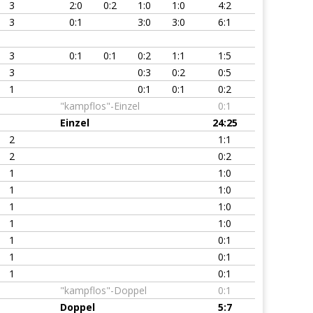
3
2:0
0:2
1:0
1:0
4:2
3
0:1
3:0
3:0
6:1
3
0:1
0:1
0:2
1:1
1:5
3
0:3
0:2
0:5
1
0:1
0:1
0:2
"kampflos"-Einzel
0:1
Einzel
24:25
2
1:1
2
0:2
1
1:0
1
1:0
1
1:0
1
1:0
1
0:1
1
0:1
1
0:1
"kampflos"-Doppel
0:1
Doppel
5:7