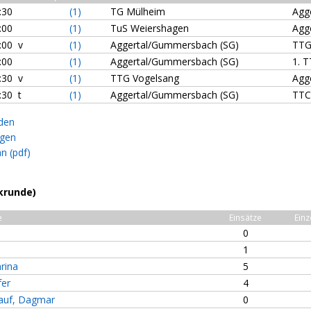
9:30
(1)
TG Mülheim
Agg
8:00
(1)
TuS Weiershagen
Agg
:00 v
(1)
Aggertal/Gummersbach (SG)
TTG
8:00
(1)
Aggertal/Gummersbach (SG)
1. T
:30 v
(1)
TTG Vogelsang
Agg
:30 t
(1)
Aggertal/Gummersbach (SG)
TTC
aden
ügen
n (pdf)
krunde)
e
Einsätze
Ein
0
1
arina
5
fer
4
auf, Dagmar
0