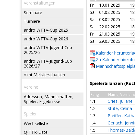
Veranstaltungen
Fr.
10.01.2025
1
Sa.
01.02.2025
1
Seminare
Sa.
08.02.2025
15
Turniere
Sa.
22.02.2025
1
andro WTTV-Cup 2025
Fr.
21.03.2025
19
andro WTTV-Cup 2026
Sa.
29.03.2025
18
andro WTTV-Jugend-Cup
2025/26
Kalender herunterl
Zu Kalender hinzuf
andro WTTV-Jugend-Cup
2026/27
Mannschaftsspielpla
mini-Meisterschaften
Spielerbilanzen (Rüc
Vereine
Rang
Name, Vornam
Adressen, Mannschaften,
1.1
Gries, Juliane
Spieler, Ergebnisse
1.2
Stute, Celina
Spieler
1.3
Pfeiffer, Kath
1.4
Gerlach, Jenni
Wechselliste
1.5
Thomas-Bald
Q-TTR-Liste