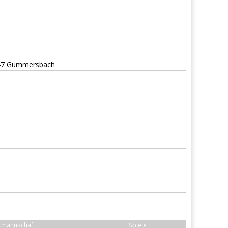
1647 Gummersbach
tmannschaft
Spiele