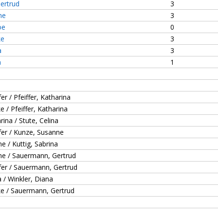
ertrud
3
ne
3
oe
0
ke
3
a
3
a
1
er / Pfeiffer, Katharina
e / Pfeiffer, Katharina
rina / Stute, Celina
ifer / Kunze, Susanne
e / Kuttig, Sabrina
ne / Sauermann, Gertrud
ifer / Sauermann, Gertrud
a / Winkler, Diana
ke / Sauermann, Gertrud