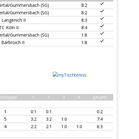
ertal/Gummersbach (SG)
8:2
ertal/Gummersbach (SG)
8:2
 Langenich II
8:3
TC Köln II
8:4
ertal/Gummersbach (SG)
1:8
 Bärbroich II
1:8
zel/Doppel
1
2
3
4
gesamt
1
0:1
0:1
0:2
5
3:2
3:2
1:0
7:4
4
2:2
2:1
1:0
1:0
6:3