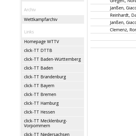
Gregert, Norb
Janßen, Giac
Archiv
Reinhardt, Da
Wettkampfarchiv
Janßen, Giaco
Clemenz, Rom
Links
Homepage WTTV
click-TT DTTB
click-TT Baden-Württemberg
click-TT Baden
click-TT Brandenburg
click-TT Bayern
click-TT Bremen
click-TT Hamburg
click-TT Hessen
click-TT Mecklenburg-
Vorpommern
click-TT Niedersachsen