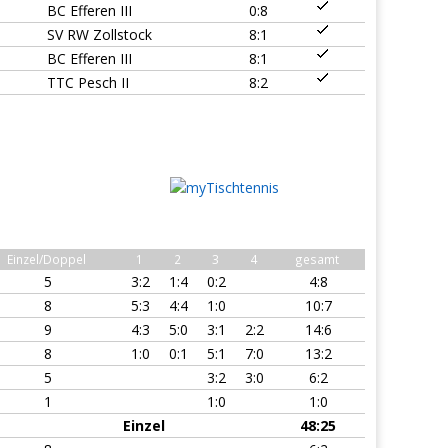
BC Efferen III
0:8
SV RW Zollstock
8:1
BC Efferen III
8:1
TTC Pesch II
8:2
Einzel/Doppel
1
2
3
4
gesamt
5
3:2
1:4
0:2
4:8
8
5:3
4:4
1:0
10:7
9
4:3
5:0
3:1
2:2
14:6
8
1:0
0:1
5:1
7:0
13:2
5
3:2
3:0
6:2
1
1:0
1:0
Einzel
48:25