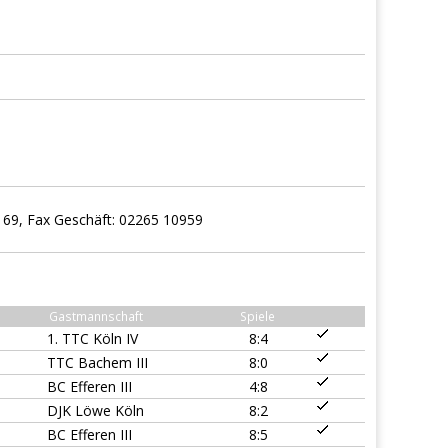
169, Fax Geschäft: 02265 10959
Gastmannschaft
Spiele
1. TTC Köln IV
8:4
TTC Bachem III
8:0
BC Efferen III
4:8
DJK Löwe Köln
8:2
BC Efferen III
8:5