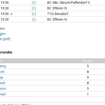
19:30
(1)
BC Vikt. Glesch/Paffendorf II
19:30
(1)
BC Efferen III
19:30 v
(1)
TTG Berzdorf
19:30
(1)
BC Efferen III
aden
ügen
n (pdf)
krunde)
me
Einsätze
anny
5
ten
8
ipp
9
bert
8
como
5
oman
1