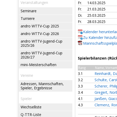
Veranstaltungen
Fr.
14.03.2025
Fr.
21.03.2025
Seminare
Di.
25.03.2025
Turniere
Fr.
28.03.2025
andro WTTV-Cup 2025
Kalender herunterl
andro WTTV-Cup 2026
Zu Kalender hinzuf
andro WTTV-Jugend-Cup
Mannschaftsspielpla
2025/26
andro WTTV-Jugend-Cup
2026/27
Spielerbilanzen (Rüc
mini-Meisterschaften
Rang
Name, Vorna
3.1
Reinhardt, D
Vereine
3.2
Schulte, Cars
Adressen, Mannschaften,
3.3
Scherer, Phil
Spieler, Ergebnisse
3.4
Gregert, Nor
Spieler
4.1
Janßen, Gia
4.3
Clemenz, R
Wechselliste
Q-TTR-Liste