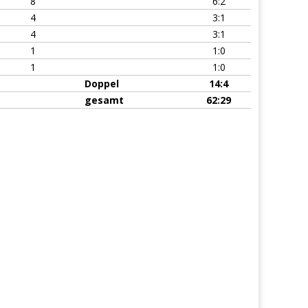
8
6:2
4
3:1
4
3:1
1
1:0
1
1:0
Doppel
14:4
gesamt
62:29