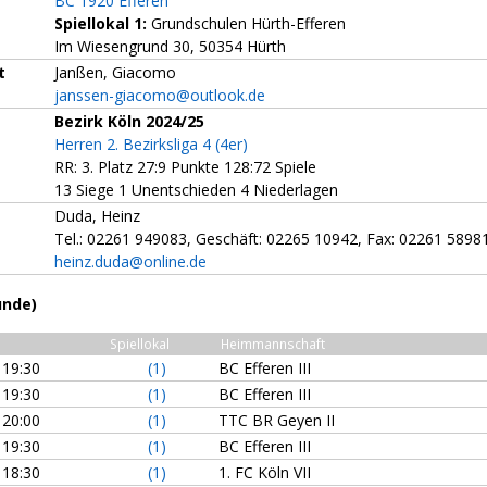
BC 1920 Efferen
Spiellokal 1:
Grundschulen Hürth-Efferen
Im Wiesengrund 30, 50354 Hürth
t
Janßen, Giacomo
janssen-giacomo@outlook.de
Bezirk Köln 2024/25
Herren 2. Bezirksliga 4 (4er)
RR: 3. Platz 27:9 Punkte 128:72 Spiele
13 Siege 1 Unentschieden 4 Niederlagen
Duda, Heinz
Tel.: 02261 949083, Geschäft: 02265 10942, Fax: 02261 5898
heinz.duda@online.de
unde)
Spiellokal
Heimmannschaft
19:30
(1)
BC Efferen III
19:30
(1)
BC Efferen III
20:00
(1)
TTC BR Geyen II
19:30
(1)
BC Efferen III
18:30
(1)
1. FC Köln VII