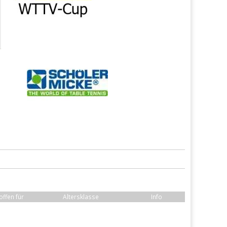
offen für
Altersklasse
Info