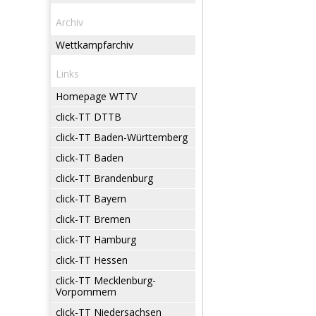
Archiv
Wettkampfarchiv
Links
Homepage WTTV
click-TT DTTB
click-TT Baden-Württemberg
click-TT Baden
click-TT Brandenburg
click-TT Bayern
click-TT Bremen
click-TT Hamburg
click-TT Hessen
click-TT Mecklenburg-
Vorpommern
click-TT Niedersachsen