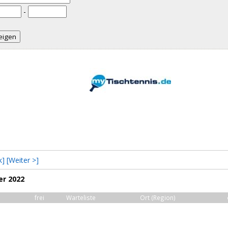
-
k]
[Weiter >]
er 2022
frei
Warteliste
Ort (Region)