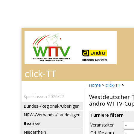
Home
>
click-TT
>
Westdeutscher T
Spielklassen 2026/27
andro WTTV-Cup
Bundes-/Regional-/Oberligen
NRW-/Verbands-/Landesligen
Turniere filtern
Bezirke
Veranstalter
Niederrhein
Ort (Region)