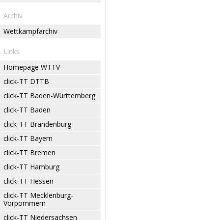
Archiv
Wettkampfarchiv
Links
Homepage WTTV
click-TT DTTB
click-TT Baden-Württemberg
click-TT Baden
click-TT Brandenburg
click-TT Bayern
click-TT Bremen
click-TT Hamburg
click-TT Hessen
click-TT Mecklenburg-
Vorpommern
click-TT Niedersachsen