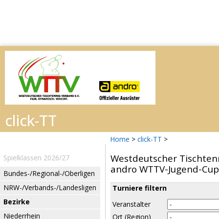
Home
>
click-TT
>
Westdeutscher Tischtenn
Spielklassen 2026/27
andro WTTV-Jugend-Cup
Bundes-/Regional-/Oberligen
NRW-/Verbands-/Landesligen
Turniere filtern
Bezirke
Veranstalter
Niederrhein
Ort (Region)