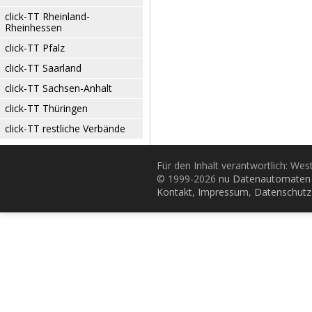
click-TT Rheinland-
Rheinhessen
click-TT Pfalz
click-TT Saarland
click-TT Sachsen-Anhalt
click-TT Thüringen
click-TT restliche Verbände
Für den Inhalt verantwortlich: Wes
© 1999-2026
nu Datenautomaten 
Kontakt
,
Impressum
,
Datenschutz