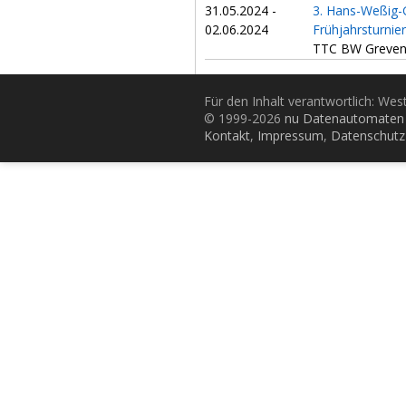
31.05.2024 -
3. Hans-Weßig-G
02.06.2024
Frühjahrsturnier
TTC BW Greven
Für den Inhalt verantwortlich: Wes
© 1999-2026
nu Datenautomaten 
Kontakt
,
Impressum
,
Datenschutz