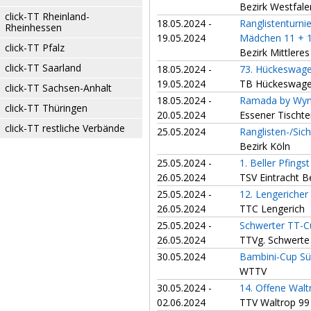
Bezirk Westfale
click-TT Rheinland-
18.05.2024 -
Ranglistenturni
Rheinhessen
19.05.2024
Mädchen 11 + 1
click-TT Pfalz
Bezirk Mittlere
click-TT Saarland
18.05.2024 -
73. Hückeswage
19.05.2024
TB Hückeswag
click-TT Sachsen-Anhalt
18.05.2024 -
Ramada by Wyn
click-TT Thüringen
20.05.2024
Essener Tischte
click-TT restliche Verbände
25.05.2024
Ranglisten-/Sic
Bezirk Köln
25.05.2024 -
1. Beller Pfingst
26.05.2024
TSV Eintracht Be
25.05.2024 -
12. Lengericher
26.05.2024
TTC Lengerich
25.05.2024 -
Schwerter TT-C
26.05.2024
TTVg. Schwerte
30.05.2024
Bambini-Cup S
WTTV
30.05.2024 -
14. Offene Walt
02.06.2024
TTV Waltrop 99